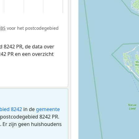
CBS
voor het postcodegebied
 8242 PR, de data over
42 PR en een overzicht
bied 8242
in de
gemeente
t postcodegebied 8242 PR.
 Er zijn geen huishoudens