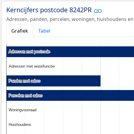
Kerncijfers postcode 8242PR
Adressen, panden, percelen, woningen, huishoudens en
Grafiek
Tabel
Adressen met postcode
Adressen met postcode
Adressen met woonfunctie
Adressen met woonfunctie
Panden met adres
Panden met adres
Percelen met adres
Percelen met adres
Woningvoorraad
Woningvoorraad
Huishoudens
Huishoudens