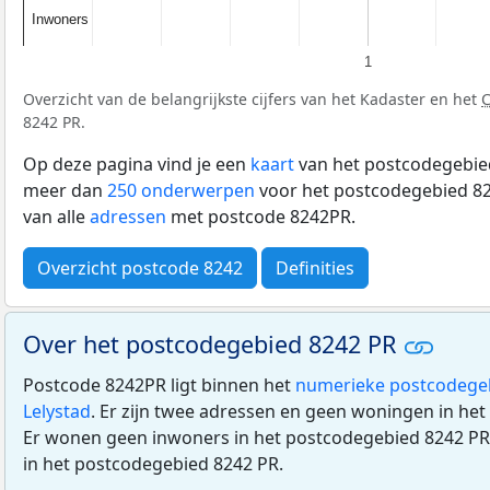
Inwoners
Inwoners
1
Overzicht van de belangrijkste cijfers van het Kadaster en het
8242 PR.
Op deze pagina vind je een
kaart
van het postcodegebied
meer dan
250 onderwerpen
voor het postcodegebied 82
van alle
adressen
met postcode 8242PR.
Overzicht postcode 8242
Definities
Over het postcodegebied 8242 PR
Postcode 8242PR ligt binnen het
numerieke postcodege
Lelystad
. Er zijn twee adressen en geen woningen in he
Er wonen geen inwoners in het postcodegebied 8242 PR.
in het postcodegebied 8242 PR.