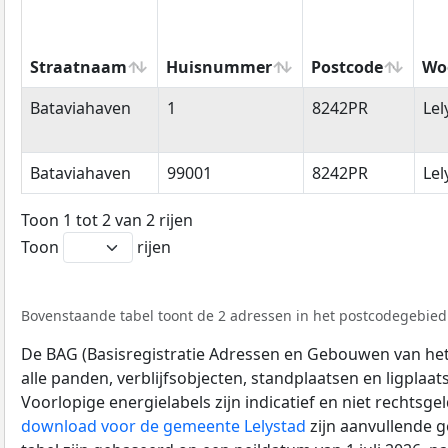
Straatnaam
Huisnummer
Postcode
Wo
Straatnaam
Huisnummer
Postcode
Wo
Bataviahaven
1
8242PR
Lel
Bataviahaven
99001
8242PR
Lel
Toon 1 tot 2 van 2 rijen
Toon
rijen
Bovenstaande tabel toont de 2 adressen in het postcodegebied 
De BAG (Basisregistratie Adressen en Gebouwen van het K
alle panden, verblijfsobjecten, standplaatsen en ligplaa
Voorlopige energielabels zijn indicatief en niet rechtsge
download voor de gemeente Lelystad
zijn aanvullende 