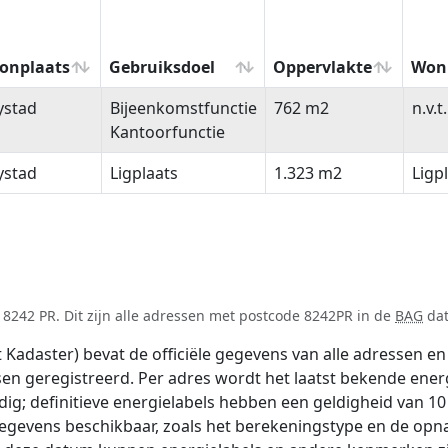
onplaats
Gebruiksdoel
Oppervlakte
Won
onplaats
Gebruiksdoel
Oppervlakte
Won
ystad
Bijeenkomstfunctie
762 m2
n.v.t.
Kantoorfunctie
ystad
Ligplaats
1.323 m2
Ligp
8242 PR. Dit zijn alle adressen met postcode 8242PR in de
BAG
dat
adaster) bevat de officiële gegevens van alle adressen en 
tsen geregistreerd. Per adres wordt het laatst bekende ener
ldig; definitieve energielabels hebben een geldigheid van 1
gegevens beschikbaar, zoals het berekeningstype en de op