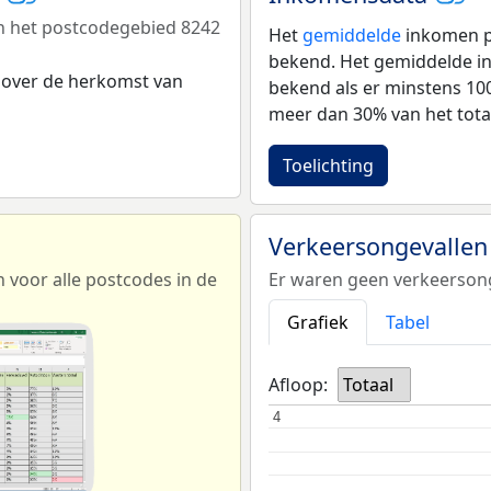
n het postcodegebied 8242
Het
gemiddelde
inkomen pe
bekend. Het gemiddelde in
 over de herkomst van
bekend als er minstens 1
meer dan 30% van het tota
Toelichting
Verkeersongevallen
voor alle postcodes in de
Er waren geen verkeersong
Grafiek
Tabel
Afloop:
Totaal
4
4