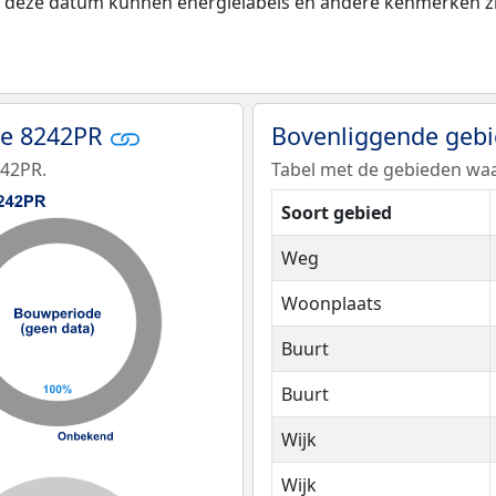
na deze datum kunnen energielabels en andere kenmerken zij
de 8242PR
Bovenliggende geb
242PR.
Tabel met de gebieden waa
Soort gebied
Weg
Woonplaats
Buurt
Buurt
Wijk
Wijk