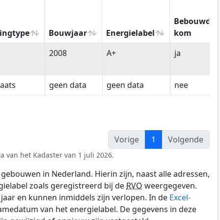
Bebouwde
ingtype
Bouwjaar
Energielabel
kom
ingtype
Bouwjaar
Energielabel
Bebouwde
2008
A+
ja
kom
laats
geen data
geen data
nee
Vorige
1
Volgende
a van het Kadaster van 1 juli 2026.
gebouwen in Nederland. Hierin zijn, naast alle adressen,
gielabel zoals geregistreerd bij de
RVO
weergegeven.
0 jaar en kunnen inmiddels zijn verlopen. In de
Excel-
namedatum van het energielabel. De gegevens in deze