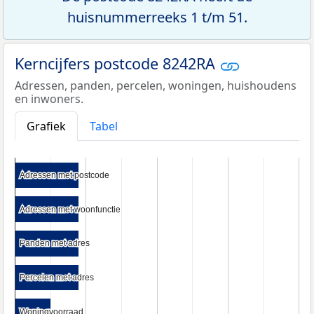
huisnummerreeks 1 t/m 51.
Kerncijfers postcode 8242RA
Adressen, panden, percelen, woningen, huishoudens
en inwoners.
Grafiek
Tabel
Adressen met postcode
Adressen met postcode
Adressen met woonfunctie
Adressen met woonfunctie
Panden met adres
Panden met adres
Percelen met adres
Percelen met adres
Woningvoorraad
Woningvoorraad