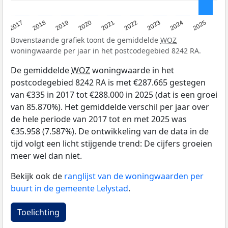
2017
2018
2019
2020
2021
2022
2023
2024
2025
Bovenstaande grafiek toont de gemiddelde
WOZ
woningwaarde per jaar in het postcodegebied 8242 RA.
De gemiddelde
WOZ
woningwaarde in het
postcodegebied 8242 RA is met €287.665 gestegen
van €335 in 2017 tot €288.000 in 2025 (dat is een groei
van 85.870%). Het gemiddelde verschil per jaar over
de hele periode van 2017 tot en met 2025 was
€35.958 (7.587%). De ontwikkeling van de data in de
tijd volgt een licht stijgende trend: De cijfers groeien
meer wel dan niet.
Bekijk ook de
ranglijst van de woningwaarden per
buurt in de gemeente Lelystad
.
Toelichting