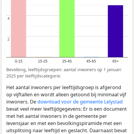
4
4
2
2
0-15
15-25
25-45
45-65
65+
Bevolking, leeftijdsgroepen: aantal inwoners op 1 januari
2025 per leeftijdscategorie.
Het aantal inwoners per leeftijdsgroep is afgerond
op vijftallen en wordt alleen getoond bij minimaal vijf
inwoners. De
download voor de gemeente Lelystad
bevat veel meer leeftijdgegevens: Er is een document
met het aantal inwoners in de gemeente per
levensjaar en met een bevolkingspiramide met een
uitsplitsing naar leeftijd en geslacht. Daarnaast bevat