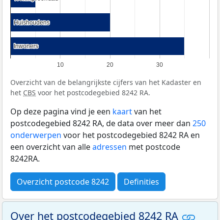
Huishoudens
Huishoudens
Inwoners
Inwoners
10
20
30
Overzicht van de belangrijkste cijfers van het Kadaster en
het
CBS
voor het postcodegebied 8242 RA.
Op deze pagina vind je een
kaart
van het
postcodegebied 8242 RA, de data over meer dan
250
onderwerpen
voor het postcodegebied 8242 RA en
een overzicht van alle
adressen
met postcode
8242RA.
Overzicht postcode 8242
Definities
Over het postcodegebied 8242 RA