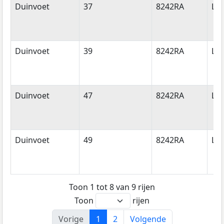
Duinvoet
37
8242RA
Lel
Duinvoet
39
8242RA
Lel
Duinvoet
47
8242RA
Lel
Duinvoet
49
8242RA
Lel
Toon 1 tot 8 van 9 rijen
Toon
rijen
Vorige
1
2
Volgende