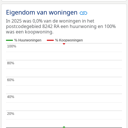
Eigendom van woningen
In 2025 was 0,0% van de woningen in het
postcodegebied 8242 RA een huurwoning en 100%
was een koopwoning.
% Huurwoningen
% Koopwoningen
100%
100%
80%
80%
60%
60%
40%
40%
20%
20%