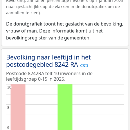
Bevolking: aantal en percentage inwoners op 1 januari 2025
naar geslacht (klik op de vlakken in de donutgrafiek om de
aantallen te zien).
De donutgrafiek toont het geslacht van de bevolking,
vrouw of man. Deze informatie komt uit het
bevolkingsregister van de gemeenten.
Bevolking naar leeftijd in het
postcodegebied 8242 RA
Postcode 8242RA telt 10 inwoners in de
leeftijdsgroep 0-15 in 2025.
10
10
8
8
6
6