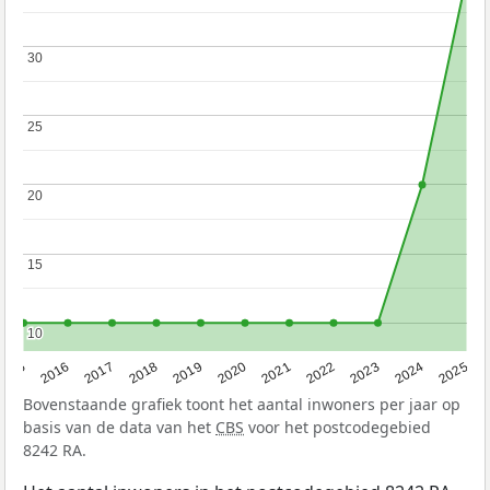
30
30
25
25
20
20
15
15
10
10
2015
2016
2017
2018
2019
2020
2021
2022
2023
2024
2025
Bovenstaande grafiek toont het aantal inwoners per jaar op
basis van de data van het
CBS
voor het postcodegebied
8242 RA.