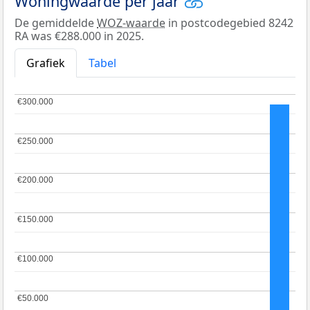
Woningwaarde per jaar
De gemiddelde
WOZ-waarde
in postcodegebied 8242
RA was €288.000 in 2025.
Grafiek
Tabel
€300.000
€300.000
€250.000
€250.000
€200.000
€200.000
€150.000
€150.000
€100.000
€100.000
€50.000
€50.000