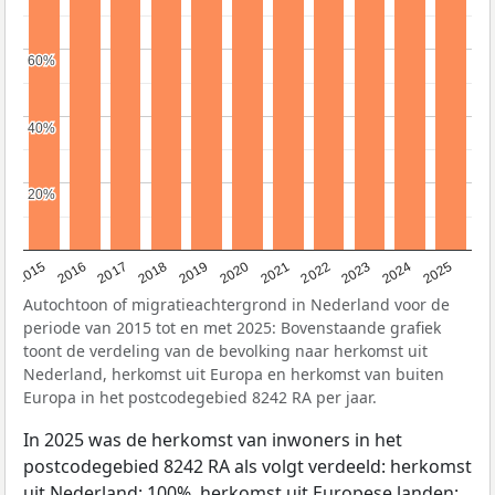
60%
60%
40%
40%
20%
20%
2019
2022
2017
2025
2020
2015
2023
2018
2021
2016
2024
Autochtoon of migratieachtergrond in Nederland voor de
periode van 2015 tot en met 2025: Bovenstaande grafiek
toont de verdeling van de bevolking naar herkomst uit
Nederland, herkomst uit Europa en herkomst van buiten
Europa in het postcodegebied 8242 RA per jaar.
In 2025 was de herkomst van inwoners in het
postcodegebied 8242 RA als volgt verdeeld: herkomst
uit Nederland: 100%, herkomst uit Europese landen: