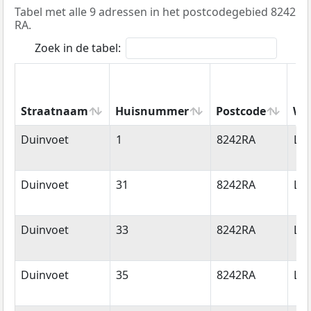
Tabel met alle 9 adressen in het postcodegebied 8242
RA.
Zoek in de tabel:
Straatnaam
Huisnummer
Postcode
Wo
Straatnaam
Huisnummer
Postcode
Wo
Duinvoet
1
8242RA
Lel
Duinvoet
31
8242RA
Lel
Duinvoet
33
8242RA
Lel
Duinvoet
35
8242RA
Lel