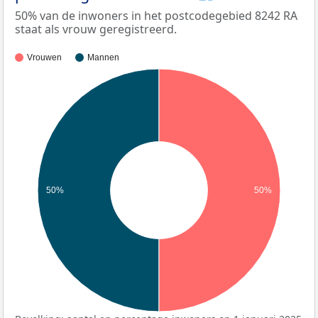
50% van de inwoners in het postcodegebied 8242 RA
staat als vrouw geregistreerd.
Vrouwen
Mannen
50%
50%