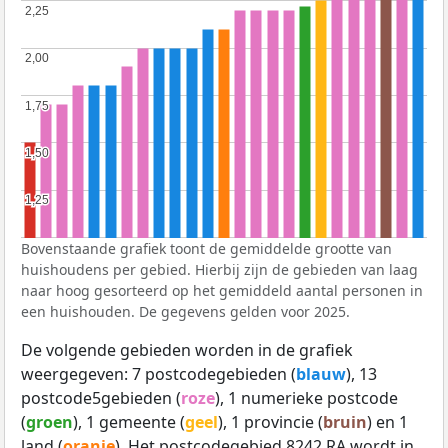
2,25
2,25
2,00
2,00
1,75
1,75
1,50
1,50
1,25
1,25
Bovenstaande grafiek toont de gemiddelde grootte van
huishoudens per gebied. Hierbij zijn de gebieden van laag
naar hoog gesorteerd op het gemiddeld aantal personen in
een huishouden. De gegevens gelden voor 2025.
De volgende gebieden worden in de grafiek
weergegeven: 7 postcodegebieden (
blauw
), 13
postcode5gebieden (
roze
), 1 numerieke postcode
(
groen
), 1 gemeente (
geel
), 1 provincie (
bruin
) en 1
land (
oranje
). Het postcodegebied 8242 RA wordt in