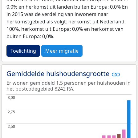
0,0% en herkomst uit landen buiten Europa: 0,0% En
in 2015 was de verdeling van inwoners naar
herkomstgebied als volgt: herkomst uit Nederland:
100%, herkomst uit Europa: 0,0% en herkomst van
buiten Europa: 0,0%.
Toelichting
Meer migratie
Gemiddelde huishoudensgrootte
Er wonen gemiddeld 1,5 personen per huishouden in
het postcodegebied 8242 RA.
3,00
3,00
2,75
2,75
2,50
2,50