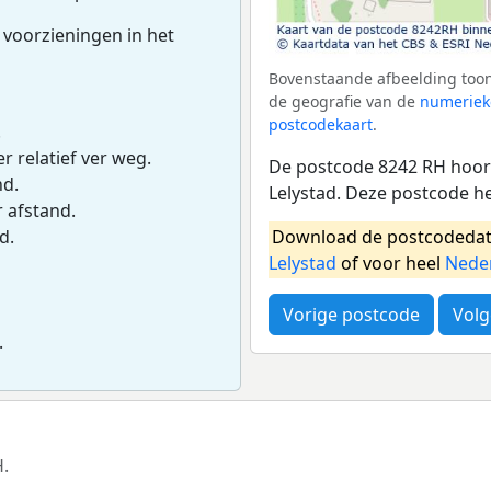
 voorzieningen in het
Bovenstaande afbeelding toon
de geografie van de
numeriek
postcodekaart
.
.
r relatief ver weg.
De postcode 8242 RH hoort
nd.
Lelystad. Deze postcode h
r afstand.
Download de postcodedat
d.
Lelystad
of voor heel
Nede
Vorige postcode
Volg
.
H.