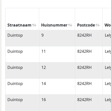
Straatnaam
Huisnummer
Postcode
Wo
Straatnaam
Huisnummer
Postcode
Wo
Duintop
9
8242RH
Lel
Duintop
11
8242RH
Lel
Duintop
12
8242RH
Lel
Duintop
14
8242RH
Lel
Duintop
16
8242RH
Lel