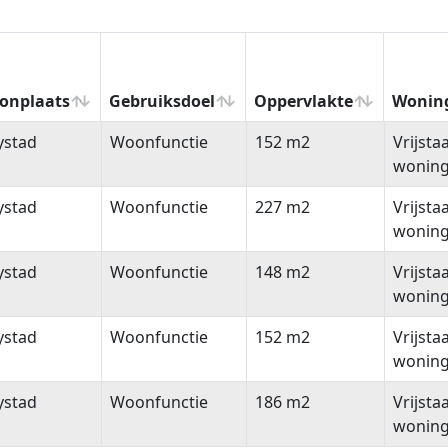
onplaats
Gebruiksdoel
Oppervlakte
Wonin
onplaats
Gebruiksdoel
Oppervlakte
Wonin
ystad
Woonfunctie
152 m2
Vrijsta
wonin
ystad
Woonfunctie
227 m2
Vrijsta
wonin
ystad
Woonfunctie
148 m2
Vrijsta
wonin
ystad
Woonfunctie
152 m2
Vrijsta
wonin
ystad
Woonfunctie
186 m2
Vrijsta
wonin