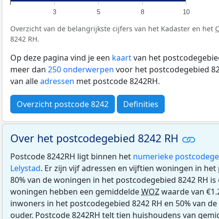
3
5
8
10
Overzicht van de belangrijkste cijfers van het Kadaster en het
8242 RH.
Op deze pagina vind je een
kaart
van het postcodegebied
meer dan
250 onderwerpen
voor het postcodegebied 82
van alle
adressen
met postcode 8242RH.
Overzicht postcode 8242
Definities
Over het postcodegebied 8242 RH
Postcode 8242RH ligt binnen het
numerieke postcodege
Lelystad
. Er zijn vijf adressen en vijftien woningen in h
80% van de woningen in het postcodegebied 8242 RH is
woningen hebben een gemiddelde
WOZ
waarde van €1.2
inwoners in het postcodegebied 8242 RH en 50% van de i
ouder. Postcode 8242RH telt tien huishoudens van gemi