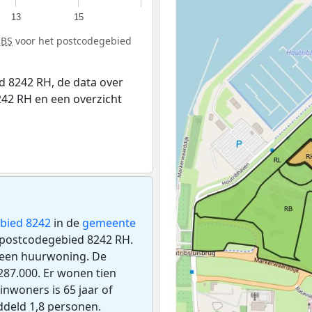
13
15
CBS
voor het postcodegebied
 8242 RH, de data over
42 RH en een overzicht
bied 8242
in de
gemeente
et postcodegebied 8242 RH.
 een huurwoning. De
87.000. Er wonen tien
nwoners is 65 jaar of
ddeld 1,8 personen.