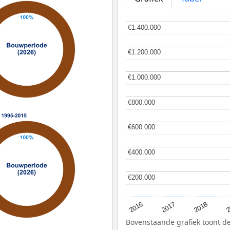
€1.400.000
€1.400.000
€1.200.000
€1.200.000
€1.000.000
€1.000.000
€800.000
€800.000
€600.000
€600.000
€400.000
€400.000
€200.000
€200.000
2
2016
2018
2017
Bovenstaande grafiek toont 