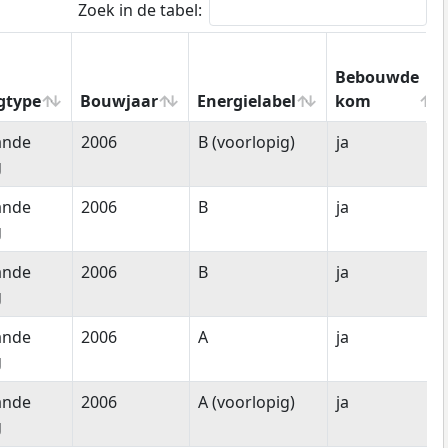
Zoek in de tabel:
Bebouwde
gtype
Bouwjaar
Energielabel
kom
gtype
Bouwjaar
Energielabel
Bebouwde
ande
2006
B (voorlopig)
ja
kom
g
ande
2006
B
ja
g
ande
2006
B
ja
g
ande
2006
A
ja
g
ande
2006
A (voorlopig)
ja
g