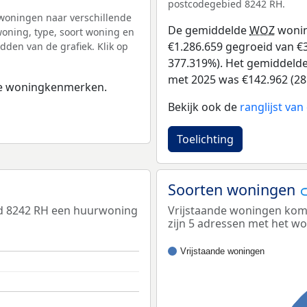
postcodegebied 8242 RH.
woningen naar verschillende
De gemiddelde
WOZ
wonin
ning, type, soort woning en
€1.286.659 gegroeid van €34
dden van de grafiek. Klik op
377.319%). Het gemiddelde 
met 2025 was €142.962 (28
 de woningkenmerken.
Bekijk ook de
ranglijst va
Toelichting
Soorten woningen
ed 8242 RH een huurwoning
Vrijstaande woningen kome
zijn 5 adressen met het w
Vrijstaande woningen