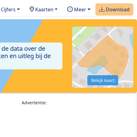
Cijfers
Kaarten
Meer
Download
 de data over de
n en uitleg bij de
Bekijk kaart
Advertentie: