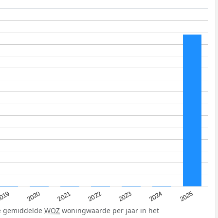
019
2024
2021
2023
2020
2025
2022
de gemiddelde
WOZ
woningwaarde per jaar in het