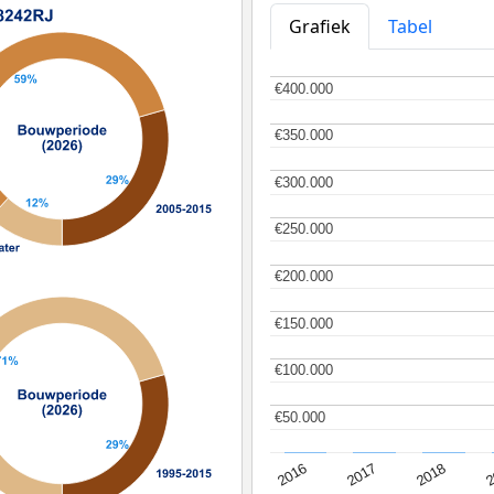
Grafiek
Tabel
€400.000
€400.000
€350.000
€350.000
€300.000
€300.000
€250.000
€250.000
€200.000
€200.000
€150.000
€150.000
€100.000
€100.000
€50.000
€50.000
2
2016
2018
2017