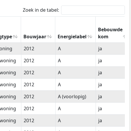
Zoek in de tabel:
Bebouwde
gtype
Bouwjaar
Energielabel
kom
gtype
Bouwjaar
Energielabel
Bebouwde
oning
2012
A
ja
kom
woning
2012
A
ja
woning
2012
A
ja
woning
2012
A
ja
woning
2012
A (voorlopig)
ja
woning
2012
A
ja
woning
2012
A
ja