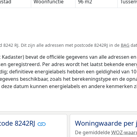
ystad
Woonfunctie
96 m2
Tussen
 8242 RJ. Dit zijn alle adressen met postcode 8242RJ in de
BAG
dat
adaster) bevat de officiële gegevens van alle adressen en 
tsen geregistreerd. Per adres wordt het laatst bekende ener
ldig; definitieve energielabels hebben een geldigheid van 1
gegevens beschikbaar, zoals het berekeningstype en de op
na deze datum kunnen energielabels en andere kenmerken zij
code 8242RJ
Woningwaarde per 
De gemiddelde
WOZ-waar