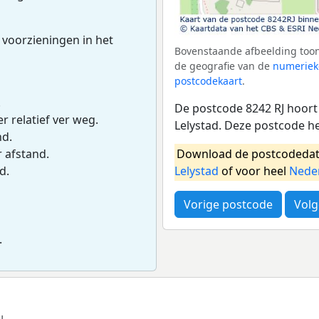
 voorzieningen in het
Bovenstaande afbeelding toont
de geografie van de
numeriek
postcodekaart
.
.
De postcode 8242 RJ hoort 
r relatief ver weg.
Lelystad. Deze postcode h
nd.
Download de postcodedat
r afstand.
Lelystad
of voor heel
Nede
d.
Vorige postcode
Volg
.