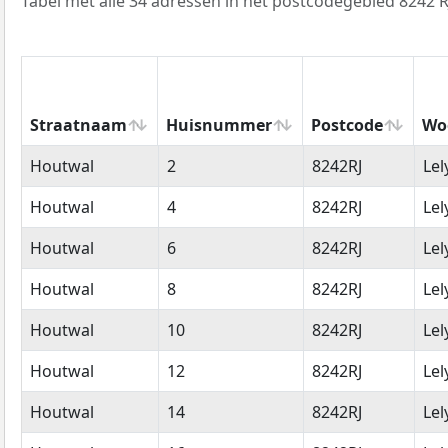
Tabel met alle 34 adressen in het postcodegebied 8242 R
Straatnaam
Huisnummer
Postcode
Wo
Straatnaam
Huisnummer
Postcode
Wo
Houtwal
2
8242RJ
Lel
Houtwal
4
8242RJ
Lel
Houtwal
6
8242RJ
Lel
Houtwal
8
8242RJ
Lel
Houtwal
10
8242RJ
Lel
Houtwal
12
8242RJ
Lel
Houtwal
14
8242RJ
Lel