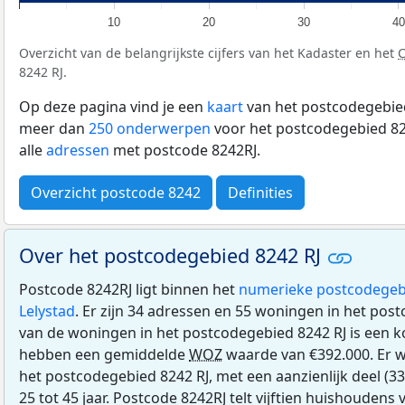
10
20
30
40
Overzicht van de belangrijkste cijfers van het Kadaster en het
8242 RJ.
Op deze pagina vind je een
kaart
van het postcodegebied
meer dan
250 onderwerpen
voor het postcodegebied 824
alle
adressen
met postcode 8242RJ.
Overzicht postcode 8242
Definities
Over het postcodegebied 8242 RJ
Postcode 8242RJ ligt binnen het
numerieke postcodegeb
Lelystad
. Er zijn 34 adressen en 55 woningen in het pos
van de woningen in het postcodegebied 8242 RJ is een
hebben een gemiddelde
WOZ
waarde van €392.000. Er w
het postcodegebied 8242 RJ, met een aanzienlijk deel (33
25 tot 45 jaar. Postcode 8242RJ telt vijftien huishoudens