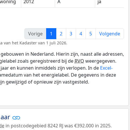
woning
2012
A
ja
Vorige
1
2
3
4
5
Volgende
a van het Kadaster van 1 juli 2026.
gebouwen in Nederland. Hierin zijn, naast alle adressen,
gielabel zoals geregistreerd bij de
RVO
weergegeven.
0 jaar en kunnen inmiddels zijn verlopen. In de
Excel-
namedatum van het energielabel. De gegevens in deze
n gewijzigd of opnieuw zijn vastgesteld.
jaar
de
in postcodegebied 8242 RJ was €392.000 in 2025.