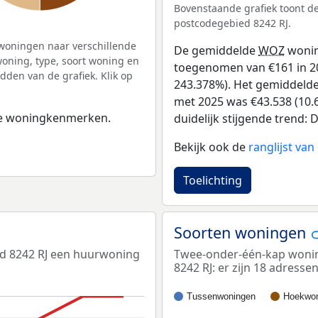
Bovenstaande grafiek toont 
postcodegebied 8242 RJ.
woningen naar verschillende
De gemiddelde
WOZ
wonin
ning, type, soort woning en
toegenomen van €161 in 20
dden van de grafiek. Klik op
243.378%). Het gemiddelde 
met 2025 was €43.538 (10.6
 de woningkenmerken.
duidelijk stijgende trend: D
Bekijk ook de
ranglijst va
Toelichting
Soorten woningen
ed 8242 RJ een huurwoning
Twee-onder-één-kap wonin
8242 RJ: er zijn 18 adres
Tussenwoningen
Hoekwon