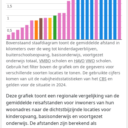
1,5
1,5
1
1
0,5
0,5
Bovenstaand staafdiagram toont de gemiddelde afstand in
kilometers over de weg tot kinderdagverblijven,
buitenschoolseopvang, basisonderwijs, voortgezet
onderwijs totaal,
VMBO
scholen en
HAVO
VWO
scholen.
Gebruik het filter boven de grafiek om de gegevens voor
verschillende soorten locaties te tonen. De gebruikte cijfers
komen van uit de nabijheidsstatistieken van het
CBS
en
gelden voor de situatie in 2024.
Deze grafiek toont een regionale vergelijking van de
gemiddelde reisafstanden voor inwoners van hun
woonadres naar de dichtstbijzijnde locaties voor
kinderopvang, basisonderwijs en voortgezet
onderwijs. De afstanden zijn berekend als