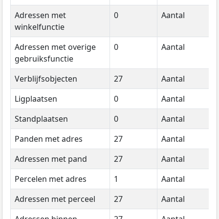
Adressen met
0
Aantal
2
winkelfunctie
Adressen met overige
0
Aantal
2
gebruiksfunctie
Verblijfsobjecten
27
Aantal
2
Ligplaatsen
0
Aantal
2
Standplaatsen
0
Aantal
2
Panden met adres
27
Aantal
2
Adressen met pand
27
Aantal
2
Percelen met adres
1
Aantal
2
Adressen met perceel
27
Aantal
2