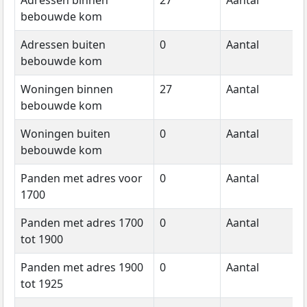
Adressen binnen
27
Aantal
2
bebouwde kom
Adressen buiten
0
Aantal
2
bebouwde kom
Woningen binnen
27
Aantal
2
bebouwde kom
Woningen buiten
0
Aantal
2
bebouwde kom
Panden met adres voor
0
Aantal
2
1700
Panden met adres 1700
0
Aantal
2
tot 1900
Panden met adres 1900
0
Aantal
2
tot 1925