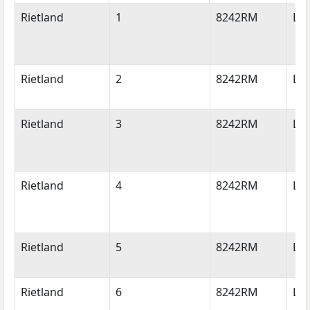
Straatnaam
Huisnummer
Postcode
Wo
Rietland
1
8242RM
Lel
Rietland
2
8242RM
Lel
Rietland
3
8242RM
Lel
Rietland
4
8242RM
Lel
Rietland
5
8242RM
Lel
Rietland
6
8242RM
Lel