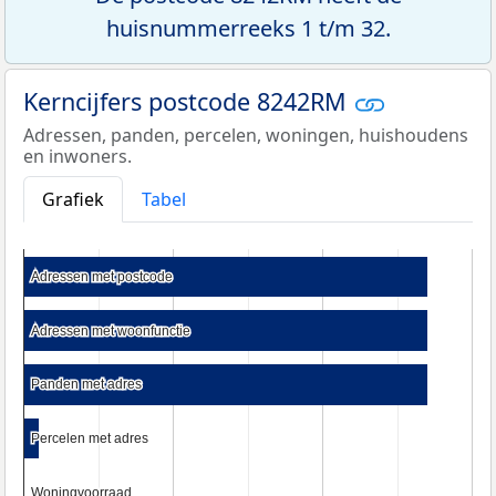
huisnummerreeks 1 t/m 32.
Kerncijfers postcode 8242RM
Adressen, panden, percelen, woningen, huishoudens
en inwoners.
Grafiek
Tabel
Adressen met postcode
Adressen met postcode
Adressen met woonfunctie
Adressen met woonfunctie
Panden met adres
Panden met adres
Percelen met adres
Percelen met adres
Woningvoorraad
Woningvoorraad