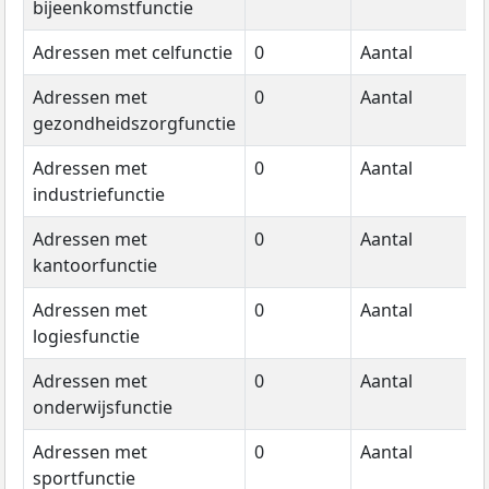
bijeenkomstfunctie
Adressen met celfunctie
0
Aantal
2
Adressen met
0
Aantal
2
gezondheidszorgfunctie
Adressen met
0
Aantal
2
industriefunctie
Adressen met
0
Aantal
2
kantoorfunctie
Adressen met
0
Aantal
2
logiesfunctie
Adressen met
0
Aantal
2
onderwijsfunctie
Adressen met
0
Aantal
2
sportfunctie