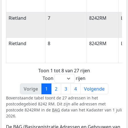
Rietland
7
8242RM
Lel
Rietland
8
8242RM
Lel
Toon 1 tot 8 van 27 rijen
Toon
rijen
Vorige
1
2
3
4
Volgende
Bovenstaande tabel toont de 27 adressen in het
postcodegebied 8242 RM. Dit zijn alle adressen met
postcode 8242RM in de
BAG
data van het Kadaster van 1 juli
2026.
De BAG (Basisregistratie Adressen en Gebouwen van