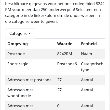
beschikbare gegevens voor het postcodegebied 8242
RM voor meer dan 250 onderwerpen! Selecteer een
categorie in de linkerkolom om de onderwerpen in
die categorie weer te geven.
Categorie
Omgeving
Waarde
Eenheid
J
Postcode
8242RM
Naam
2
Soort regio
Postcode6
Categorisch
2
type
Adressen met postcode
27
Aantal
2
Adressen met
27
Aantal
2
woonfunctie
Adressen met
0
Aantal
2