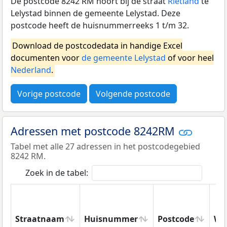
De postcode 8242 RM hoort bij de straat
Rietland
te
Lelystad binnen de gemeente Lelystad. Deze
postcode heeft de huisnummerreeks 1 t/m 32.
Download de postcodedata in handige Excel
documenten voor
de gemeente Lelystad
of voor heel
Nederland
.
Vorige postcode
Volgende postcode
Adressen met postcode 8242RM
Tabel met alle 27 adressen in het postcodegebied
8242 RM.
Zoek in de tabel:
Straatnaam
Huisnummer
Postcode
Wo