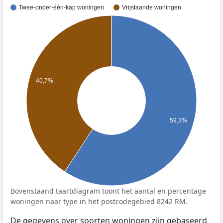
Twee-onder-één-kap woningen
Vrijstaande woningen
40,7%
59,3%
Bovenstaand taartdiagram toont het aantal en percentage
woningen naar type in het postcodegebied 8242 RM.
De gegevens over soorten woningen zijn gebaseerd