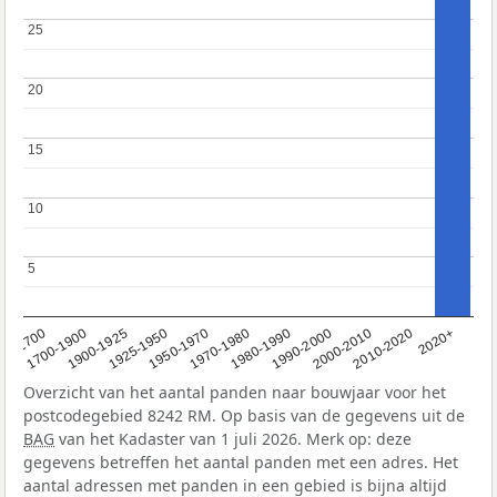
25
25
20
20
15
15
10
10
5
5
1950-1970
1990-2000
1900-1925
2020+
1970-1980
<1700
2000-2010
1925-1950
1980-1990
1700-1900
2010-2020
Overzicht van het aantal panden naar bouwjaar voor het
postcodegebied 8242 RM. Op basis van de gegevens uit de
BAG
van het Kadaster van 1 juli 2026. Merk op: deze
gegevens betreffen het aantal panden met een adres. Het
aantal adressen met panden in een gebied is bijna altijd