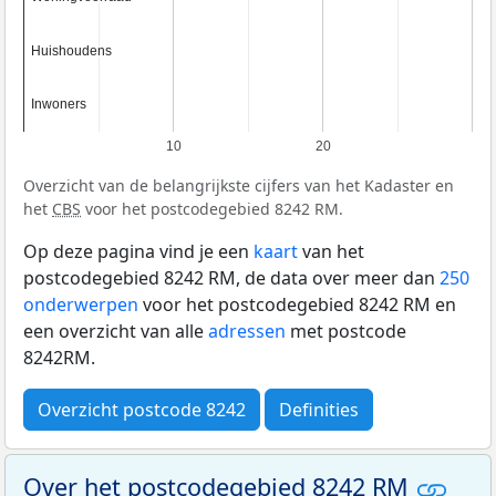
Huishoudens
Huishoudens
Inwoners
Inwoners
10
20
Overzicht van de belangrijkste cijfers van het Kadaster en
het
CBS
voor het postcodegebied 8242 RM.
Op deze pagina vind je een
kaart
van het
postcodegebied 8242 RM, de data over meer dan
250
onderwerpen
voor het postcodegebied 8242 RM en
een overzicht van alle
adressen
met postcode
8242RM.
Overzicht postcode 8242
Definities
Over het postcodegebied 8242 RM