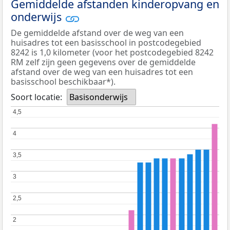
Gemiddelde afstanden kinderopvang en
onderwijs
De gemiddelde afstand over de weg van een
huisadres tot een basisschool in postcodegebied
8242 is 1,0 kilometer (voor het postcodegebied 8242
RM zelf zijn geen gegevens over de gemiddelde
afstand over de weg van een huisadres tot een
basisschool beschikbaar*).
Soort locatie:
Basisonderwijs
4,5
4,5
4
4
3,5
3,5
3
3
2,5
2,5
2
2