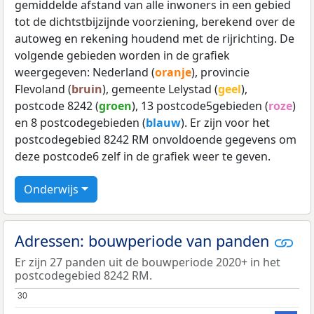
gemiddelde afstand van alle inwoners in een gebied
tot de dichtstbijzijnde voorziening, berekend over de
autoweg en rekening houdend met de rijrichting. De
volgende gebieden worden in de grafiek
weergegeven: Nederland (
oranje
), provincie
Flevoland (
bruin
), gemeente Lelystad (
geel
),
postcode 8242 (
groen
), 13 postcode5gebieden (
roze
)
en 8 postcodegebieden (
blauw
). Er zijn voor het
postcodegebied 8242 RM onvoldoende gegevens om
deze postcode6 zelf in de grafiek weer te geven.
Onderwijs
Adressen: bouwperiode van panden
Er zijn 27 panden uit de bouwperiode 2020+ in het
postcodegebied 8242 RM.
30
30