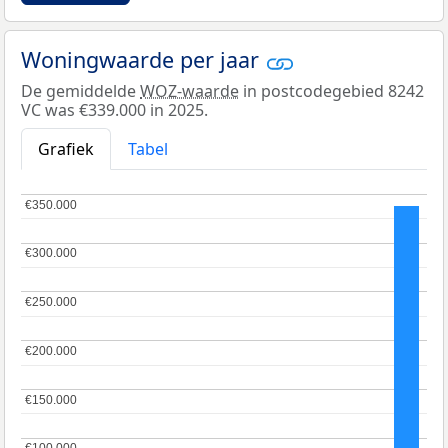
Woningwaarde per jaar
De gemiddelde
WOZ-waarde
in postcodegebied 8242
VC was €339.000 in 2025.
Grafiek
Tabel
€350.000
€350.000
€300.000
€300.000
€250.000
€250.000
€200.000
€200.000
€150.000
€150.000