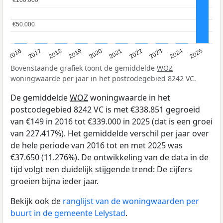
€100.000
€100.000
€50.000
€50.000
2016
2017
2018
2019
2020
2021
2022
2023
2024
2025
Bovenstaande grafiek toont de gemiddelde
WOZ
woningwaarde per jaar in het postcodegebied 8242 VC.
De gemiddelde
WOZ
woningwaarde in het
postcodegebied 8242 VC is met €338.851 gegroeid
van €149 in 2016 tot €339.000 in 2025 (dat is een groei
van 227.417%). Het gemiddelde verschil per jaar over
de hele periode van 2016 tot en met 2025 was
€37.650 (11.276%). De ontwikkeling van de data in de
tijd volgt een duidelijk stijgende trend: De cijfers
groeien bijna ieder jaar.
Bekijk ook de
ranglijst van de woningwaarden per
buurt in de gemeente Lelystad
.