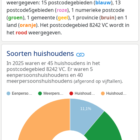
weergegeven: 15 postcodegebieden (
blauw
), 13
postcode5gebieden (
roze
), 1 numerieke postcode
(
groen
), 1 gemeente (
geel
), 1 provincie (
bruin
) en 1
land (
oranje
). Het postcodegebied 8242 VC wordt in
het
rood
weergegeven.
Soorten huishoudens
In 2025 waren er 45 huishoudens in het
postcodegebied 8242 VC. Er waren 5
eenpersoonshuishoudens en 40
meerpersoonshuishoudens
.
(afgerond op vijftallen)
Eenperso…
Meerpers…
Huishoud…
Huishoud…
11,1%