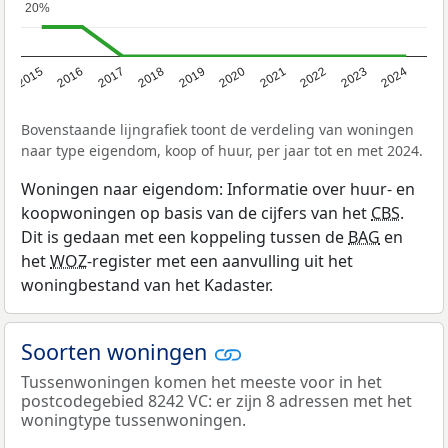
20%
20%
2015
2016
2017
2018
2019
2020
2021
2022
2023
2024
Bovenstaande lijngrafiek toont de verdeling van woningen
naar type eigendom, koop of huur, per jaar tot en met 2024.
Woningen naar eigendom: Informatie over huur- en
koopwoningen op basis van de cijfers van het
CBS
.
Dit is gedaan met een koppeling tussen de
BAG
en
het
WOZ
-register met een aanvulling uit het
woningbestand van het Kadaster.
Soorten woningen
Tussenwoningen komen het meeste voor in het
postcodegebied 8242 VC: er zijn 8 adressen met het
woningtype tussenwoningen.