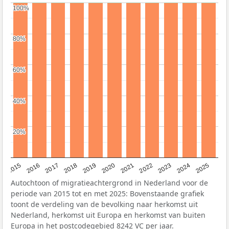
100%
100%
80%
80%
60%
60%
40%
40%
20%
20%
2019
2022
2017
2025
2020
2015
2023
2018
2021
2016
2024
Autochtoon of migratieachtergrond in Nederland voor de
periode van 2015 tot en met 2025: Bovenstaande grafiek
toont de verdeling van de bevolking naar herkomst uit
Nederland, herkomst uit Europa en herkomst van buiten
Europa in het postcodegebied 8242 VC per jaar.