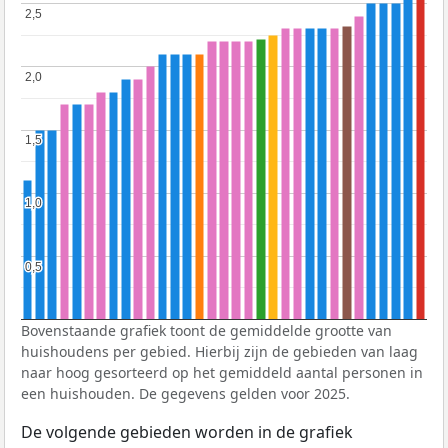
2,5
2,5
2,0
2,0
1,5
1,5
1,0
1,0
0,5
0,5
Bovenstaande grafiek toont de gemiddelde grootte van
huishoudens per gebied. Hierbij zijn de gebieden van laag
naar hoog gesorteerd op het gemiddeld aantal personen in
een huishouden. De gegevens gelden voor 2025.
De volgende gebieden worden in de grafiek