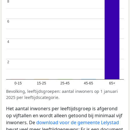
8
8
6
6
4
4
2
2
0-15
15-25
25-45
45-65
65+
Bevolking, leeftijdsgroepen: aantal inwoners op 1 januari
2025 per leeftijdscategorie.
Het aantal inwoners per leeftijdsgroep is afgerond
op vijftallen en wordt alleen getoond bij minimaal vijf
inwoners. De
download voor de gemeente Lelystad
bevat veel meer leeftijdgegevens: Er is een document