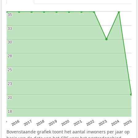
35
35
33
33
30
30
28
28
25
25
23
23
20
20
18
18
2015
2016
2017
2018
2019
2020
2021
2022
2023
2024
2025
Bovenstaande grafiek toont het aantal inwoners per jaar op