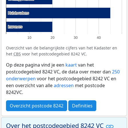
Huishoudens
Huishoudens
Inwoners
Inwoners
10
20
30
40
Overzicht van de belangrijkste cijfers van het Kadaster en
het
CBS
voor het postcodegebied 8242 VC.
Op deze pagina vind je een
kaart
van het
postcodegebied 8242 VC, de data over meer dan
250
onderwerpen
voor het postcodegebied 8242 VC en
een overzicht van alle
adressen
met postcode
8242VC.
Overzicht postcode 8242
Definities
Over het postcodegebied 8242 VC