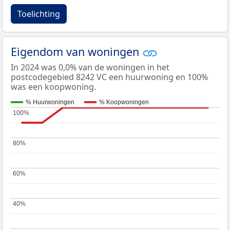
Toelichting
Eigendom van woningen
In 2024 was 0,0% van de woningen in het
postcodegebied 8242 VC een huurwoning en 100%
was een koopwoning.
% Huurwoningen
% Koopwoningen
100%
100%
80%
80%
60%
60%
40%
40%