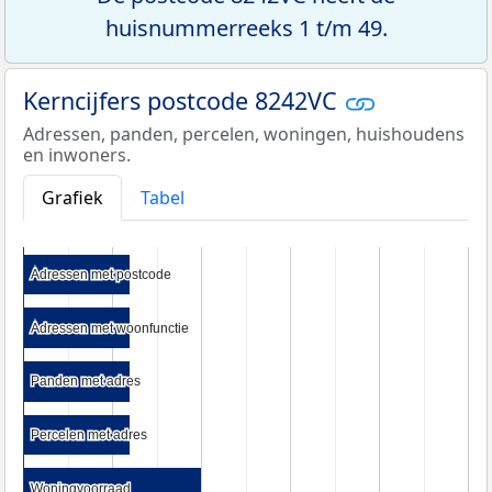
huisnummerreeks 1 t/m 49.
Kerncijfers postcode 8242VC
Adressen, panden, percelen, woningen, huishoudens
en inwoners.
Grafiek
Tabel
Adressen met postcode
Adressen met postcode
Adressen met woonfunctie
Adressen met woonfunctie
Panden met adres
Panden met adres
Percelen met adres
Percelen met adres
Woningvoorraad
Woningvoorraad