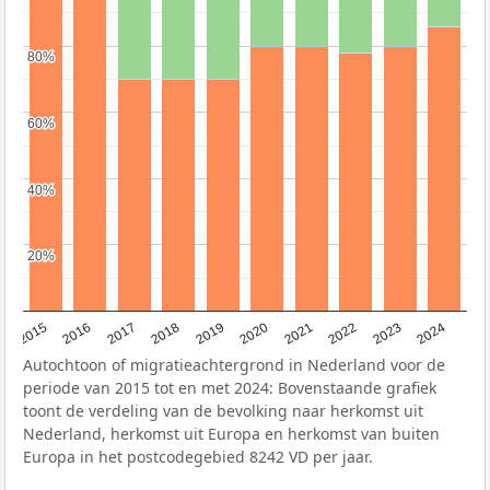
80%
80%
60%
60%
40%
40%
20%
20%
2015
2016
2017
2018
2019
2020
2021
2022
2023
2024
Autochtoon of migratieachtergrond in Nederland voor de
periode van 2015 tot en met 2024: Bovenstaande grafiek
toont de verdeling van de bevolking naar herkomst uit
Nederland, herkomst uit Europa en herkomst van buiten
Europa in het postcodegebied 8242 VD per jaar.