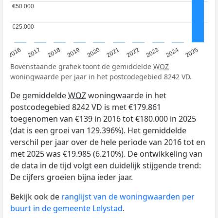
€50.000
€50.000
€25.000
€25.000
2016
2017
2018
2019
2020
2021
2022
2023
2024
2025
Bovenstaande grafiek toont de gemiddelde
WOZ
woningwaarde per jaar in het postcodegebied 8242 VD.
De gemiddelde
WOZ
woningwaarde in het
postcodegebied 8242 VD is met €179.861
toegenomen van €139 in 2016 tot €180.000 in 2025
(dat is een groei van 129.396%). Het gemiddelde
verschil per jaar over de hele periode van 2016 tot en
met 2025 was €19.985 (6.210%). De ontwikkeling van
de data in de tijd volgt een duidelijk stijgende trend:
De cijfers groeien bijna ieder jaar.
Bekijk ook de
ranglijst van de woningwaarden per
buurt in de gemeente Lelystad
.