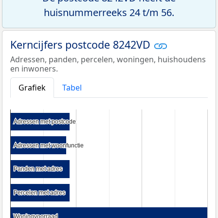
huisnummerreeks 24 t/m 56.
Kerncijfers postcode 8242VD
Adressen, panden, percelen, woningen, huishoudens
en inwoners.
Grafiek
Tabel
Adressen met postcode
Adressen met postcode
Adressen met woonfunctie
Adressen met woonfunctie
Panden met adres
Panden met adres
Percelen met adres
Percelen met adres
Woningvoorraad
Woningvoorraad