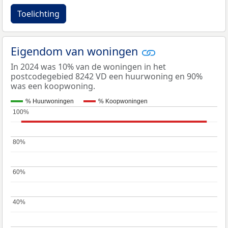
Toelichting
Eigendom van woningen
In 2024 was 10% van de woningen in het
postcodegebied 8242 VD een huurwoning en 90%
was een koopwoning.
% Huurwoningen
% Koopwoningen
100%
100%
80%
80%
60%
60%
40%
40%