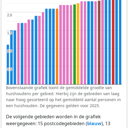
2,0
2,0
1,5
1,5
1,0
1,0
0,5
0,5
Bovenstaande grafiek toont de gemiddelde grootte van
huishoudens per gebied. Hierbij zijn de gebieden van laag
naar hoog gesorteerd op het gemiddeld aantal personen in
een huishouden. De gegevens gelden voor 2025.
De volgende gebieden worden in de grafiek
weergegeven: 15 postcodegebieden (
blauw
), 13