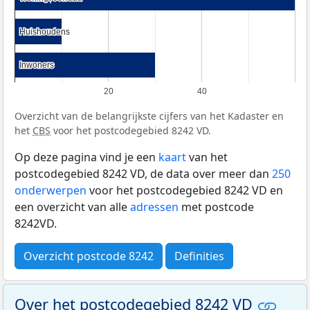
Huishoudens
Huishoudens
Inwoners
Inwoners
20
40
Overzicht van de belangrijkste cijfers van het Kadaster en
het
CBS
voor het postcodegebied 8242 VD.
Op deze pagina vind je een
kaart
van het
postcodegebied 8242 VD, de data over meer dan
250
onderwerpen
voor het postcodegebied 8242 VD en
een overzicht van alle
adressen
met postcode
8242VD.
Overzicht postcode 8242
Definities
Over het postcodegebied 8242 VD