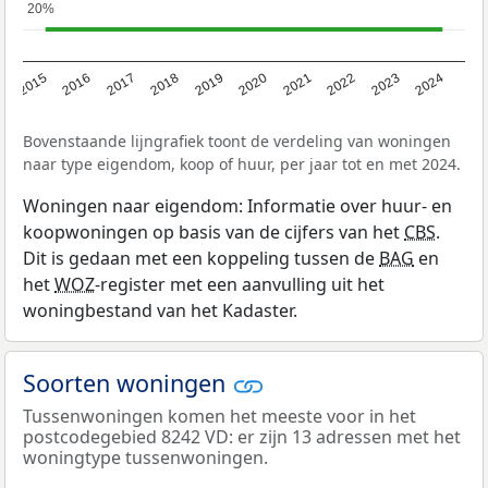
20%
20%
2015
2016
2017
2018
2019
2020
2021
2022
2023
2024
Bovenstaande lijngrafiek toont de verdeling van woningen
naar type eigendom, koop of huur, per jaar tot en met 2024.
Woningen naar eigendom: Informatie over huur- en
koopwoningen op basis van de cijfers van het
CBS
.
Dit is gedaan met een koppeling tussen de
BAG
en
het
WOZ
-register met een aanvulling uit het
woningbestand van het Kadaster.
Soorten woningen
Tussenwoningen komen het meeste voor in het
postcodegebied 8242 VD: er zijn 13 adressen met het
woningtype tussenwoningen.