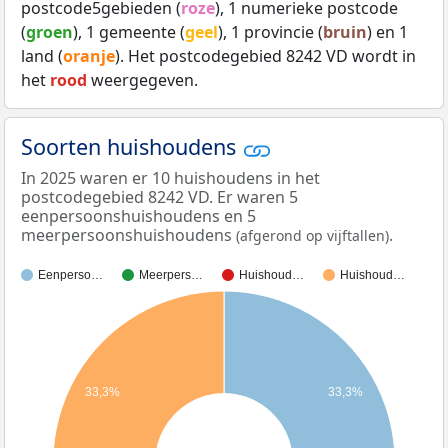
postcode5gebieden (
roze
), 1 numerieke postcode
(
groen
), 1 gemeente (
geel
), 1 provincie (
bruin
) en 1
land (
oranje
). Het postcodegebied 8242 VD wordt in
het
rood
weergegeven.
Soorten huishoudens
In 2025 waren er 10 huishoudens in het
postcodegebied 8242 VD. Er waren 5
eenpersoonshuishoudens en 5
meerpersoonshuishoudens
.
(afgerond op vijftallen)
Eenperso…
Meerpers…
Huishoud…
Huishoud…
33,3%
33,3%