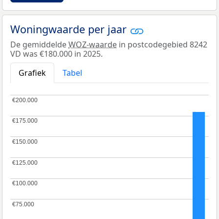
Woningwaarde per jaar
De gemiddelde
WOZ-waarde
in postcodegebied 8242
VD was €180.000 in 2025.
Grafiek
Tabel
€200.000
€200.000
€175.000
€175.000
€150.000
€150.000
€125.000
€125.000
€100.000
€100.000
€75.000
€75.000