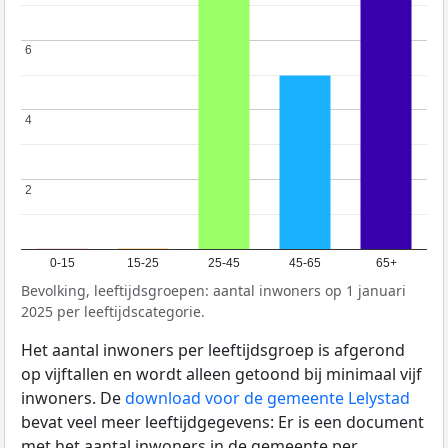
6
6
4
4
2
2
0-15
15-25
25-45
45-65
65+
Bevolking, leeftijdsgroepen: aantal inwoners op 1 januari
2025 per leeftijdscategorie.
Het aantal inwoners per leeftijdsgroep is afgerond
op vijftallen en wordt alleen getoond bij minimaal vijf
inwoners. De
download voor de gemeente Lelystad
bevat veel meer leeftijdgegevens: Er is een document
met het aantal inwoners in de gemeente per