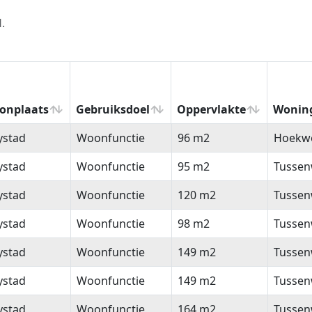
.
onplaats
Gebruiksdoel
Oppervlakte
Wonin
onplaats
Gebruiksdoel
Oppervlakte
Wonin
ystad
Woonfunctie
96 m2
Hoekw
ystad
Woonfunctie
95 m2
Tussen
ystad
Woonfunctie
120 m2
Tussen
ystad
Woonfunctie
98 m2
Tussen
ystad
Woonfunctie
149 m2
Tussen
ystad
Woonfunctie
149 m2
Tussen
ystad
Woonfunctie
164 m2
Tussen