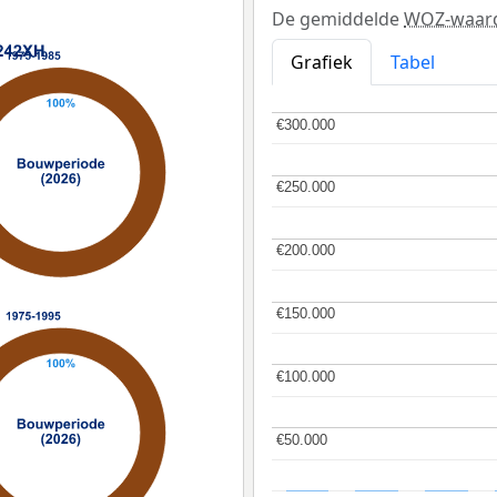
De gemiddelde
WOZ-waar
Grafiek
Tabel
€300.000
€300.000
€250.000
€250.000
€200.000
€200.000
€150.000
€150.000
€100.000
€100.000
€50.000
€50.000