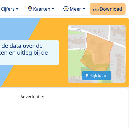
Cijfers
Kaarten
Meer
Download
 de data over de
n en uitleg bij de
Bekijk kaart
Advertentie: