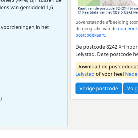
udens van gemiddeld 1,6
Bovenstaande afbeelding toon
 voorzieningen in het
de geografie van de
numeriek
postcodekaart
.
De postcode 8242 XH hoort
Lelystad. Deze postcode h
Download de postcodedat
Lelystad
of voor heel
Nede
Vorige postcode
Volg
d.