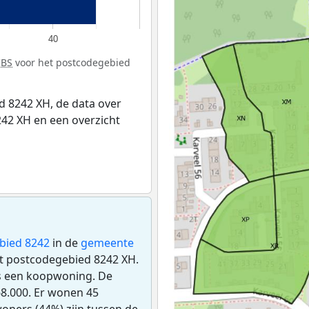
40
CBS
voor het postcodegebied
 8242 XH, de data over
42 XH en een overzicht
bied 8242
in de
gemeente
het postcodegebied 8242 XH.
s een koopwoning. De
8.000. Er wonen 45
oners (44%) zijn tussen de