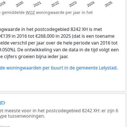
019
2024
2021
2023
2020
2025
2022
de gemiddelde
WOZ
woningwaarde per jaar in het
gwaarde in het postcodegebied 8242 XH is met
139 in 2016 tot €268.000 in 2025 (dat is een toename
lde verschil per jaar over de hele periode van 2016 tot
.050%). De ontwikkeling van de data in de tijd volgt een
e cijfers groeien bijna ieder jaar.
n de woningwaarden per buurt in de gemeente Lelystad
.
meeste voor in het postcodegebied 8242 XH: er zijn 6
ype tussenwoningen.