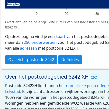
Inwoners
Inwoners
10
20
30
Overzicht van de belangrijkste cijfers van het Kadaster en het
8242 XH.
Op deze pagina vind je een
kaart
van het postcodegebied
meer dan
250 onderwerpen
voor het postcodegebied 82
van alle
adressen
met postcode 8242XH.
Overzicht postcode 8242
Definities
Over het postcodegebied 8242 XH
Postcode 8242XH ligt binnen het
numerieke postcodege
Lelystad
. Er zijn acht adressen en vijftien woningen in 
100% van de woningen in het postcodegebied 8242 XH i
woningen hebben een gemiddelde
WOZ
waarde van €26
inwoners in het postcodegebied 8242 XH. De meeste inw