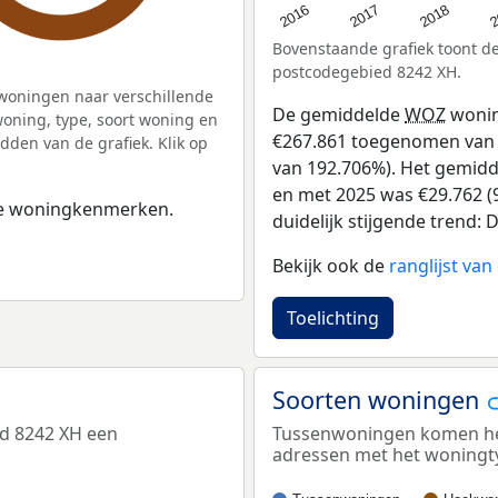
2
2016
2018
2017
Bovenstaande grafiek toont 
postcodegebied 8242 XH.
woningen naar verschillende
De gemiddelde
WOZ
wonin
ning, type, soort woning en
€267.861 toegenomen van €
dden van de grafiek. Klik op
van 192.706%). Het gemidde
en met 2025 was €29.762 (9
 de woningkenmerken.
duidelijk stijgende trend: D
Bekijk ook de
ranglijst va
Toelichting
Soorten woningen
ed 8242 XH een
Tussenwoningen komen het 
adressen met het woningt