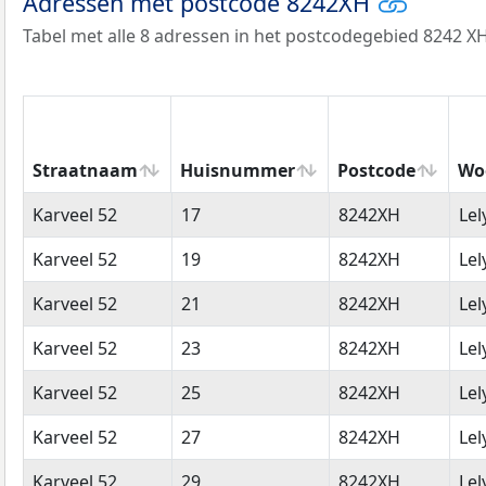
Adressen met postcode 8242XH
Tabel met alle 8 adressen in het postcodegebied 8242 XH
Straatnaam
Huisnummer
Postcode
Wo
Straatnaam
Huisnummer
Postcode
Wo
Karveel 52
17
8242XH
Lel
Karveel 52
19
8242XH
Lel
Karveel 52
21
8242XH
Lel
Karveel 52
23
8242XH
Lel
Karveel 52
25
8242XH
Lel
Karveel 52
27
8242XH
Lel
Karveel 52
29
8242XH
Lel