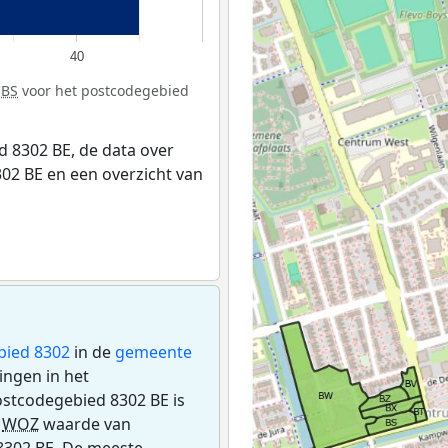
40
CBS
voor het postcodegebied
 8302 BE, de data over
02 BE en een overzicht van
bied 8302
in de
gemeente
ingen in het
stcodegebied 8302 BE is
e
WOZ
waarde van
8302 BE. De meeste