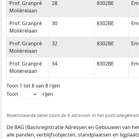
Prof. Granpré
28
8302BE
Em
Molièrelaan
Prof. Granpré
30
8302BE
Em
Molièrelaan
Prof. Granpré
32
8302BE
Em
Molièrelaan
Prof. Granpré
34
8302BE
Em
Molièrelaan
Toon 1 tot 8 van 8 rijen
Toon
rijen
Bovenstaande tabel toont de 8 adressen in het postcodegebied 
De BAG (Basisregistratie Adressen en Gebouwen van het K
alle panden, verblijfsobjecten, standplaatsen en ligplaa