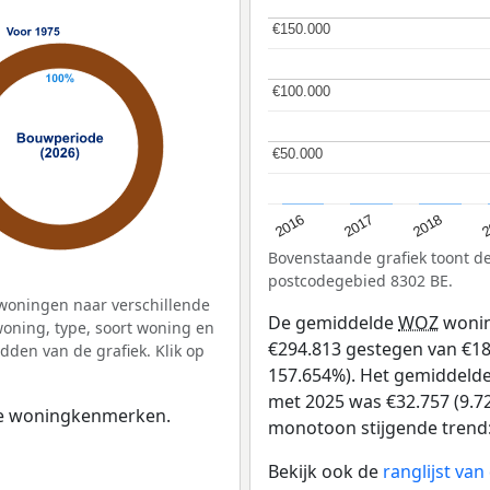
€150.000
€150.000
€100.000
€100.000
€50.000
€50.000
2
2016
2018
2017
Bovenstaande grafiek toont 
postcodegebied 8302 BE.
woningen naar verschillende
De gemiddelde
WOZ
wonin
ning, type, soort woning en
€294.813 gestegen van €187 
dden van de grafiek. Klik op
157.654%). Het gemiddelde 
met 2025 was €32.757 (9.72
 de woningkenmerken.
monotoon stijgende trend: D
Bekijk ook de
ranglijst va