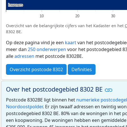
Inwoners
Inwoners
10
20
30
Overzicht van de belangrijkste cijfers van het Kadaster en het
8302 BE.
Op deze pagina vind je een
kaart
van het postcodegebied
meer dan
250 onderwerpen
voor het postcodegebied 83
alle
adressen
met postcode 8302BE.
Overzicht postcode 8302
Definities
Over het postcodegebied 8302 BE
Postcode 8302BE ligt binnen het
numerieke postcodege
Noordoostpolder
. Er zijn twaalf adressen en twintig won
postcodegebied 8302 BE. 80% van de woningen in het po
een koopwoning. De woningen hebben een gemiddeld
€295.000. Er wonen 45 inwoners in het postcodegebied 