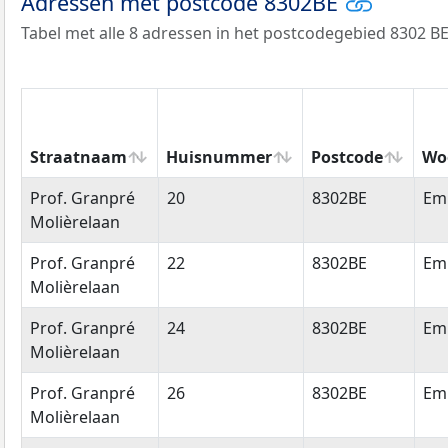
Adressen met postcode 8302BE
Tabel met alle 8 adressen in het postcodegebied 8302 BE
Straatnaam
Huisnummer
Postcode
Wo
Straatnaam
Huisnummer
Postcode
Wo
Prof. Granpré
20
8302BE
Em
Molièrelaan
Prof. Granpré
22
8302BE
Em
Molièrelaan
Prof. Granpré
24
8302BE
Em
Molièrelaan
Prof. Granpré
26
8302BE
Em
Molièrelaan