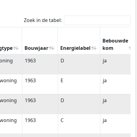
Zoek in de tabel:
Bebouwde
gtype
Bouwjaar
Energielabel
kom
gtype
Bouwjaar
Energielabel
Bebouwde
oning
1963
D
ja
kom
woning
1963
E
ja
woning
1963
D
ja
woning
1963
C
ja