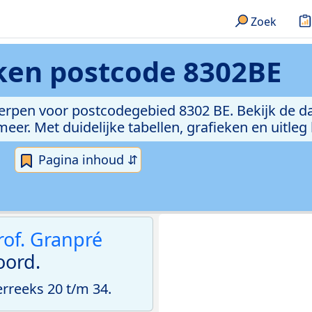
Zoek
eken
postcode 8302BE
erpen voor postcodegebied 8302 BE. Bekijk de da
er. Met duidelijke tabellen, grafieken en uitleg
Pagina inhoud ⇵
rof. Granpré
ord.
reeks 20 t/m 34.