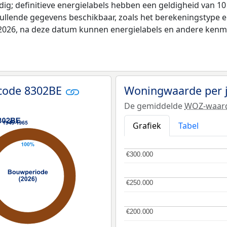
ldig; definitieve energielabels hebben een geldigheid van 1
vullende gegevens beschikbaar, zoals het berekeningstype
i 2026, na deze datum kunnen energielabels en andere kenme
tcode 8302BE
Woningwaarde per 
De gemiddelde
WOZ-waar
Grafiek
Tabel
€300.000
€300.000
€250.000
€250.000
€200.000
€200.000