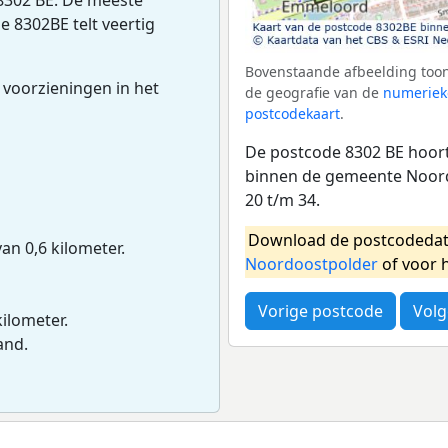
e 8302BE telt veertig
Bovenstaande afbeelding toon
 voorzieningen in het
de geografie van de
numeriek
postcodekaart
.
De postcode 8302 BE hoort 
binnen de gemeente Noord
20 t/m 34.
Download de postcodedat
van 0,6 kilometer.
Noordoostpolder
of voor 
Vorige postcode
Volg
kilometer.
and.