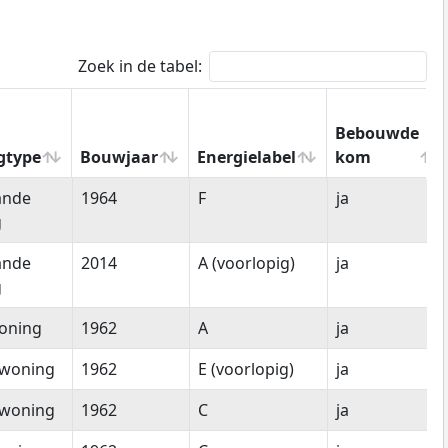
Zoek in de tabel:
Bebouwde
gtype
Bouwjaar
Energielabel
kom
gtype
Bouwjaar
Energielabel
Bebouwde
ande
1964
F
ja
kom
g
ande
2014
A (voorlopig)
ja
g
oning
1962
A
ja
woning
1962
E (voorlopig)
ja
woning
1962
C
ja