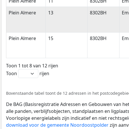
Plein Almere
11
8302BH
Em
Plein Almere
13
8302BH
Em
Plein Almere
15
8302BH
Em
Toon 1 tot 8 van 12 rijen
Toon
rijen
Bovenstaande tabel toont de 12 adressen in het postcodegebie
De BAG (Basisregistratie Adressen en Gebouwen van het K
alle panden, verblijfsobjecten, standplaatsen en ligplaa
Voorlopige energielabels zijn indicatief en niet rechtsge
download voor de gemeente Noordoostpolder
zijn aan