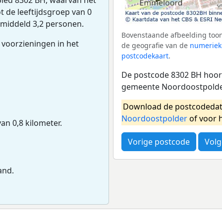
 de leeftijdsgroep van 0
gemiddeld 3,2 personen.
Bovenstaande afbeelding toon
 voorzieningen in het
de geografie van de
numeriek
postcodekaart
.
De postcode 8302 BH hoort
gemeente Noordoostpolder
Download de postcodedat
Noordoostpolder
of voor 
van 0,8 kilometer.
Vorige postcode
Volg
and.