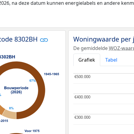
i 2026, na deze datum kunnen energielabels en andere kenme
tcode 8302BH
Woningwaarde per 
De gemiddelde
WOZ-waar
Grafiek
Tabel
€500.000
€500.000
€400.000
€400.000
€300.000
€300.000