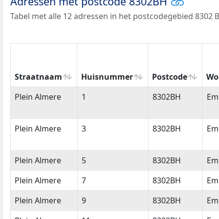
Adressen met postcode 8302BH
Tabel met alle 12 adressen in het postcodegebied 8302 
Straatnaam
Huisnummer
Postcode
Wo
Straatnaam
Huisnummer
Postcode
Wo
Plein Almere
1
8302BH
Em
Plein Almere
3
8302BH
Em
Plein Almere
5
8302BH
Em
Plein Almere
7
8302BH
Em
Plein Almere
9
8302BH
Em