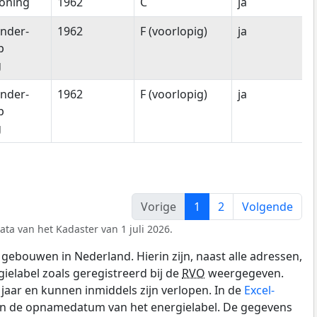
oning
1962
C
ja
nder-
1962
F (voorlopig)
ja
p
g
nder-
1962
F (voorlopig)
ja
p
g
Vorige
1
2
Volgende
ata van het Kadaster van 1 juli 2026.
gebouwen in Nederland. Hierin zijn, naast alle adressen,
gielabel zoals geregistreerd bij de
RVO
weergegeven.
0 jaar en kunnen inmiddels zijn verlopen. In de
Excel-
 en de opnamedatum van het energielabel. De gegevens