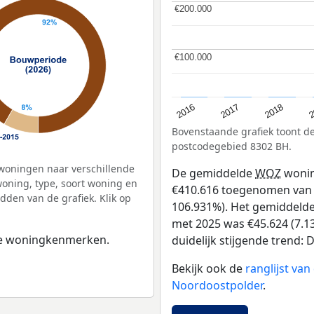
€200.000
€200.000
€100.000
€100.000
2
2016
2018
2017
Bovenstaande grafiek toont 
postcodegebied 8302 BH.
woningen naar verschillende
De gemiddelde
WOZ
wonin
ning, type, soort woning en
€410.616 toegenomen van €3
dden van de grafiek. Klik op
106.931%). Het gemiddelde 
met 2025 was €45.624 (7.13
 de woningkenmerken.
duidelijk stijgende trend: De
Bekijk ook de
ranglijst va
Noordoostpolder
.