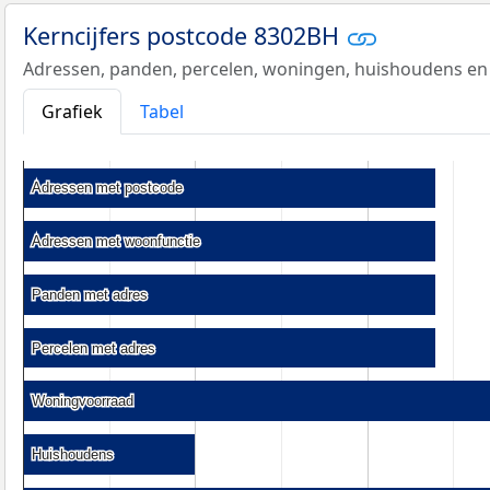
Kerncijfers postcode 8302BH
Adressen, panden, percelen, woningen, huishoudens en
Grafiek
Tabel
Adressen met postcode
Adressen met postcode
Adressen met woonfunctie
Adressen met woonfunctie
Panden met adres
Panden met adres
Percelen met adres
Percelen met adres
Woningvoorraad
Woningvoorraad
Huishoudens
Huishoudens