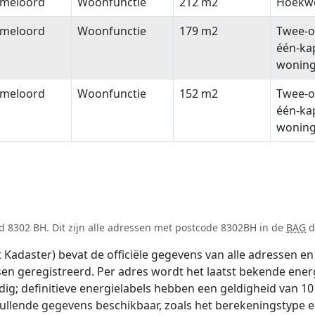
meloord
Woonfunctie
212 m2
Hoekw
meloord
Woonfunctie
179 m2
Twee-o
één-ka
wonin
meloord
Woonfunctie
152 m2
Twee-o
één-ka
wonin
d 8302 BH. Dit zijn alle adressen met postcode 8302BH in de
BAG
d
adaster) bevat de officiële gegevens van alle adressen en 
tsen geregistreerd. Per adres wordt het laatst bekende ener
ldig; definitieve energielabels hebben een geldigheid van 1
vullende gegevens beschikbaar, zoals het berekeningstype