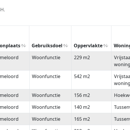
BH.
onplaats
Gebruiksdoel
Oppervlakte
Wonin
onplaats
Gebruiksdoel
Oppervlakte
Wonin
meloord
Woonfunctie
229 m2
Vrijsta
wonin
meloord
Woonfunctie
542 m2
Vrijsta
wonin
meloord
Woonfunctie
156 m2
Hoekw
meloord
Woonfunctie
140 m2
Tussen
meloord
Woonfunctie
165 m2
Tussen