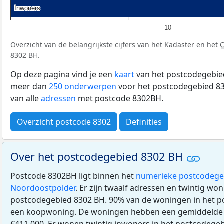
Inwoners
Inwoners
10
Overzicht van de belangrijkste cijfers van het Kadaster en het
8302 BH.
Op deze pagina vind je een
kaart
van het postcodegebied
meer dan
250 onderwerpen
voor het postcodegebied 83
van alle
adressen
met postcode 8302BH.
Overzicht postcode 8302
Definities
Over het postcodegebied 8302 BH
Postcode 8302BH ligt binnen het
numerieke postcodege
Noordoostpolder
. Er zijn twaalf adressen en twintig won
postcodegebied 8302 BH. 90% van de woningen in het p
een koopwoning. De woningen hebben een gemiddeld
€411.000. Er wonen twintig inwoners in het postcodege