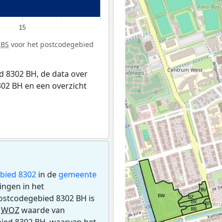
15
CBS
voor het postcodegebied
 8302 BH, de data over
02 BH en een overzicht
bied 8302
in de
gemeente
ingen in het
ostcodegebied 8302 BH is
e
WOZ
waarde van
bied 8302 BH, waarvan het