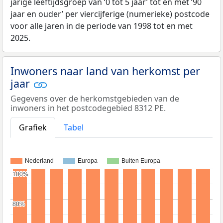
jarige leeftijdsgroep van ‘0 tot 5 jaar’ tot en met ‘90
jaar en ouder’ per viercijferige (numerieke) postcode
voor alle jaren in de periode van 1998 tot en met
2025.
Inwoners naar land van herkomst per
jaar
Gegevens over de herkomstgebieden van de
inwoners in het postcodegebied 8312 PE.
Grafiek
Tabel
Nederland
Europa
Buiten Europa
100%
100%
80%
80%