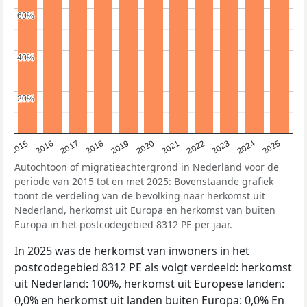
60%
60%
40%
40%
20%
20%
2019
2022
2017
2025
2020
2015
2023
2018
2021
2016
2024
Autochtoon of migratieachtergrond in Nederland voor de
periode van 2015 tot en met 2025: Bovenstaande grafiek
toont de verdeling van de bevolking naar herkomst uit
Nederland, herkomst uit Europa en herkomst van buiten
Europa in het postcodegebied 8312 PE per jaar.
In 2025 was de herkomst van inwoners in het
postcodegebied 8312 PE als volgt verdeeld: herkomst
uit Nederland: 100%, herkomst uit Europese landen:
0,0% en herkomst uit landen buiten Europa: 0,0% En