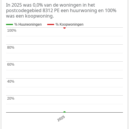
In 2025 was 0,0% van de woningen in het
postcodegebied 8312 PE een huurwoning en 100%
was een koopwoning.
% Huurwoningen
% Koopwoningen
100%
100%
80%
80%
60%
60%
40%
40%
20%
20%
2025