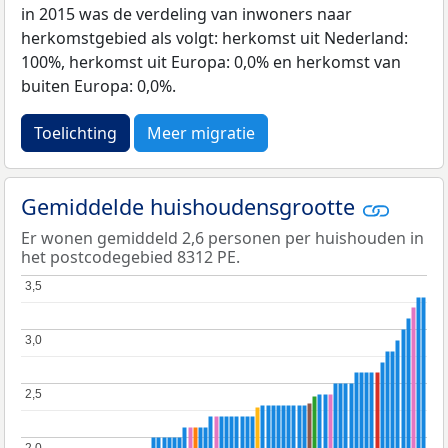
in 2015 was de verdeling van inwoners naar
herkomstgebied als volgt: herkomst uit Nederland:
100%, herkomst uit Europa: 0,0% en herkomst van
buiten Europa: 0,0%.
Toelichting
Meer migratie
Gemiddelde huishoudensgrootte
Er wonen gemiddeld 2,6 personen per huishouden in
het postcodegebied 8312 PE.
3,5
3,5
3,0
3,0
2,5
2,5
2,0
2,0