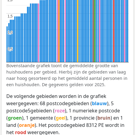
1,5
1,5
1,0
1,0
0,5
0,5
Bovenstaande grafiek toont de gemiddelde grootte van
huishoudens per gebied. Hierbij zijn de gebieden van laag
naar hoog gesorteerd op het gemiddeld aantal personen in
een huishouden. De gegevens gelden voor 2025.
De volgende gebieden worden in de grafiek
weergegeven: 68 postcodegebieden (
blauw
), 5
postcode5gebieden (
roze
), 1 numerieke postcode
(
groen
), 1 gemeente (
geel
), 1 provincie (
bruin
) en 1
land (
oranje
). Het postcodegebied 8312 PE wordt in
het
rood
weergegeven.