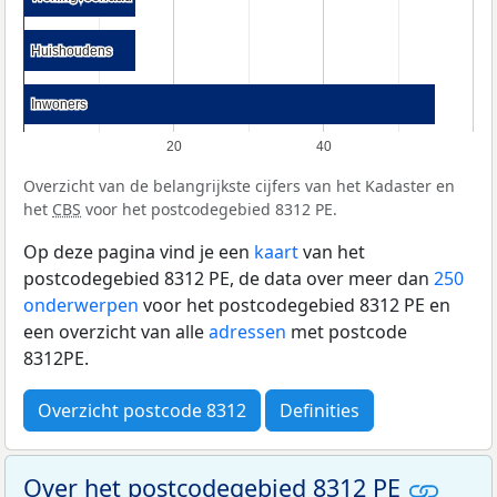
Huishoudens
Huishoudens
Inwoners
Inwoners
20
40
Overzicht van de belangrijkste cijfers van het Kadaster en
het
CBS
voor het postcodegebied 8312 PE.
Op deze pagina vind je een
kaart
van het
postcodegebied 8312 PE, de data over meer dan
250
onderwerpen
voor het postcodegebied 8312 PE en
een overzicht van alle
adressen
met postcode
8312PE.
Overzicht postcode 8312
Definities
Over het postcodegebied 8312 PE