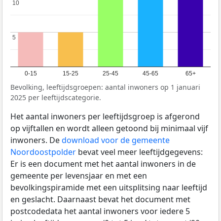
10
10
5
5
0-15
15-25
25-45
45-65
65+
Bevolking, leeftijdsgroepen: aantal inwoners op 1 januari
2025 per leeftijdscategorie.
Het aantal inwoners per leeftijdsgroep is afgerond
op vijftallen en wordt alleen getoond bij minimaal vijf
inwoners. De
download voor de gemeente
Noordoostpolder
bevat veel meer leeftijdgegevens:
Er is een document met het aantal inwoners in de
gemeente per levensjaar en met een
bevolkingspiramide met een uitsplitsing naar leeftijd
en geslacht. Daarnaast bevat het document met
postcodedata het aantal inwoners voor iedere 5