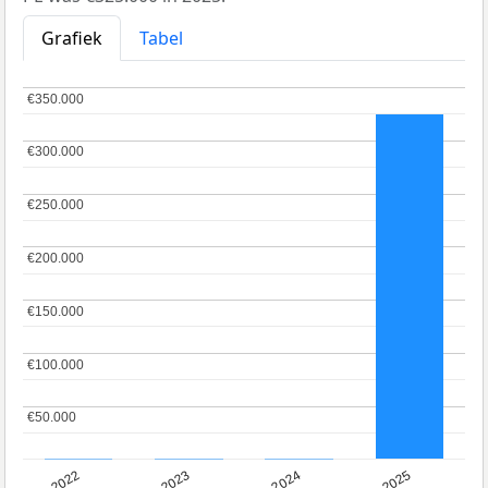
Grafiek
Tabel
€350.000
€350.000
€300.000
€300.000
€250.000
€250.000
€200.000
€200.000
€150.000
€150.000
€100.000
€100.000
€50.000
€50.000
2022
2023
2024
2025