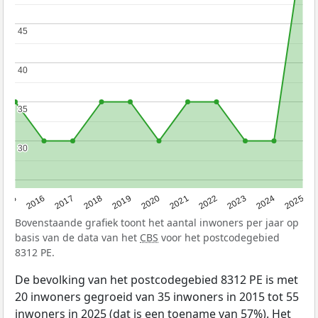
45
45
40
40
35
35
30
30
2015
2016
2017
2018
2019
2020
2021
2022
2023
2024
2025
Bovenstaande grafiek toont het aantal inwoners per jaar op
basis van de data van het
CBS
voor het postcodegebied
8312 PE.
De bevolking van het postcodegebied 8312 PE is met
20 inwoners gegroeid van 35 inwoners in 2015 tot 55
inwoners in 2025 (dat is een toename van 57%). Het