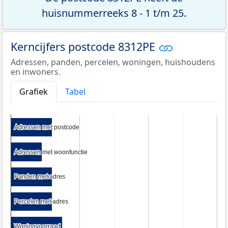
huisnummerreeks 8 - 1 t/m 25.
Kerncijfers postcode 8312PE
Adressen, panden, percelen, woningen, huishoudens
en inwoners.
Grafiek
Tabel
Adressen met postcode
Adressen met postcode
Adressen met woonfunctie
Adressen met woonfunctie
Panden met adres
Panden met adres
Percelen met adres
Percelen met adres
Woningvoorraad
Woningvoorraad