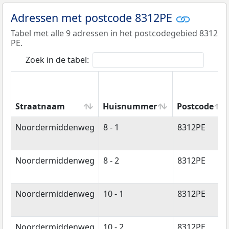
Adressen met postcode 8312PE
Tabel met alle 9 adressen in het postcodegebied 8312
PE.
Zoek in de tabel:
Straatnaam
Huisnummer
Postcode
Straatnaam
Huisnummer
Postcode
Noordermiddenweg
8 - 1
8312PE
Noordermiddenweg
8 - 2
8312PE
Noordermiddenweg
10 - 1
8312PE
Noordermiddenweg
10 - 2
8312PE