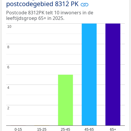
postcodegebied 8312 PK
Postcode 8312PK telt 10 inwoners in de
leeftijdsgroep 65+ in 2025.
10
10
8
8
6
6
4
4
2
2
0-15
15-25
25-45
45-65
65+