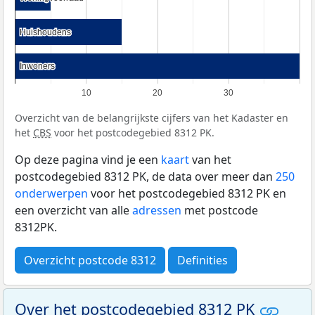
Huishoudens
Huishoudens
Inwoners
Inwoners
10
20
30
Overzicht van de belangrijkste cijfers van het Kadaster en
het
CBS
voor het postcodegebied 8312 PK.
Op deze pagina vind je een
kaart
van het
postcodegebied 8312 PK, de data over meer dan
250
onderwerpen
voor het postcodegebied 8312 PK en
een overzicht van alle
adressen
met postcode
8312PK.
Overzicht postcode 8312
Definities
Over het postcodegebied 8312 PK