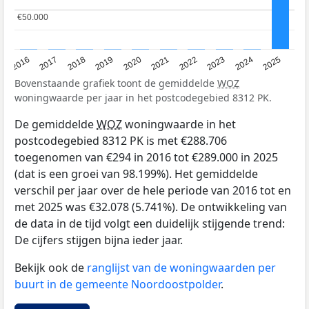
€50.000
€50.000
2016
2017
2018
2019
2020
2021
2022
2023
2024
2025
Bovenstaande grafiek toont de gemiddelde
WOZ
woningwaarde per jaar in het postcodegebied 8312 PK.
De gemiddelde
WOZ
woningwaarde in het
postcodegebied 8312 PK is met €288.706
toegenomen van €294 in 2016 tot €289.000 in 2025
(dat is een groei van 98.199%). Het gemiddelde
verschil per jaar over de hele periode van 2016 tot en
met 2025 was €32.078 (5.741%). De ontwikkeling van
de data in de tijd volgt een duidelijk stijgende trend:
De cijfers stijgen bijna ieder jaar.
Bekijk ook de
ranglijst van de woningwaarden per
buurt in de gemeente Noordoostpolder
.