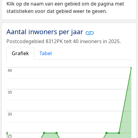
Klik op de naam van een gebied om de pagina met
statistieken voor dat gebied weer te geven.
Aantal inwoners per jaar
Postcodegebied 8312PK telt 40 inwoners in 2025.
Grafiek
Tabel
40
40
35
35
30
30
25
25