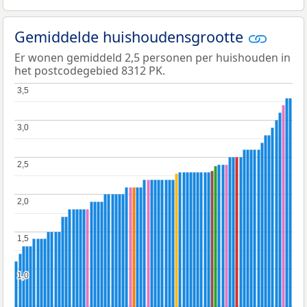
Gemiddelde huishoudensgrootte
Er wonen gemiddeld 2,5 personen per huishouden in
het postcodegebied 8312 PK.
3,5
3,5
3,0
3,0
2,5
2,5
2,0
2,0
1,5
1,5
1,0
1,0