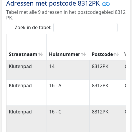
Adressen met postcode 8312PK
Tabel met alle 9 adressen in het postcodegebied 8312
PK.
Zoek in de tabel:
Straatnaam
Huisnummer
Postcode
Wo
Straatnaam
Huisnummer
Postcode
Wo
Klutenpad
14
8312PK
Cre
Klutenpad
16 - A
8312PK
Cre
Klutenpad
16 - C
8312PK
Cre