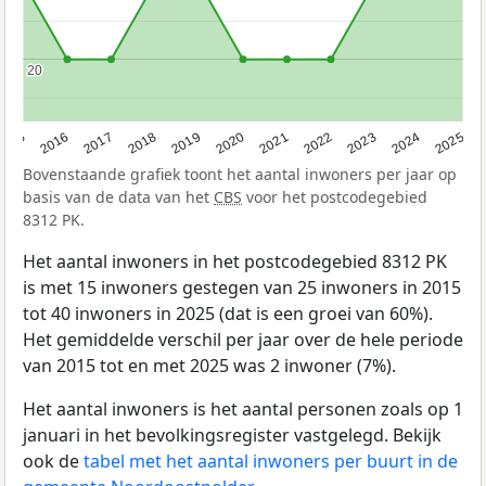
20
20
2015
2016
2017
2018
2019
2020
2021
2022
2023
2024
2025
Bovenstaande grafiek toont het aantal inwoners per jaar op
basis van de data van het
CBS
voor het postcodegebied
8312 PK.
Het aantal inwoners in het postcodegebied 8312 PK
is met 15 inwoners gestegen van 25 inwoners in 2015
tot 40 inwoners in 2025 (dat is een groei van 60%).
Het gemiddelde verschil per jaar over de hele periode
van 2015 tot en met 2025 was 2 inwoner (7%).
Het aantal inwoners is het aantal personen zoals op 1
januari in het bevolkingsregister vastgelegd. Bekijk
ook de
tabel met het aantal inwoners per buurt in de