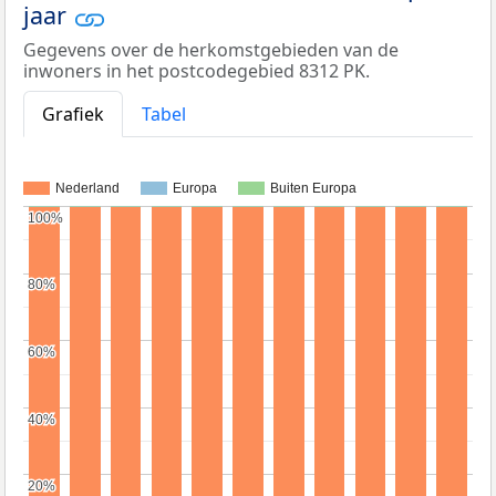
jaar
Gegevens over de herkomstgebieden van de
inwoners in het postcodegebied 8312 PK.
Grafiek
Tabel
Nederland
Europa
Buiten Europa
100%
100%
80%
80%
60%
60%
40%
40%
20%
20%