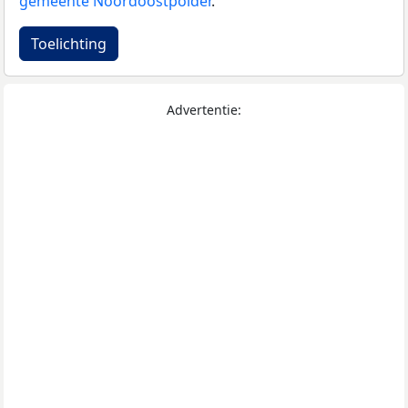
gemeente Noordoostpolder
.
Toelichting
Advertentie: