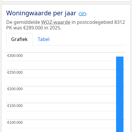
Woningwaarde per jaar
De gemiddelde
WOZ-waarde
in postcodegebied 8312
PK was €289.000 in 2025.
Grafiek
Tabel
€300.000
€300.000
€250.000
€250.000
€200.000
€200.000
€150.000
€150.000
€100.000
€100.000