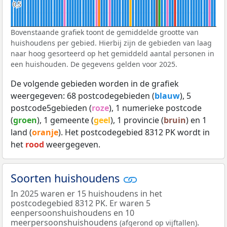
0,5
0,5
Bovenstaande grafiek toont de gemiddelde grootte van
huishoudens per gebied. Hierbij zijn de gebieden van laag
naar hoog gesorteerd op het gemiddeld aantal personen in
een huishouden. De gegevens gelden voor 2025.
De volgende gebieden worden in de grafiek
weergegeven: 68 postcodegebieden (
blauw
), 5
postcode5gebieden (
roze
), 1 numerieke postcode
(
groen
), 1 gemeente (
geel
), 1 provincie (
bruin
) en 1
land (
oranje
). Het postcodegebied 8312 PK wordt in
het
rood
weergegeven.
Soorten huishoudens
In 2025 waren er 15 huishoudens in het
postcodegebied 8312 PK. Er waren 5
eenpersoonshuishoudens en 10
meerpersoonshuishoudens
.
(afgerond op vijftallen)