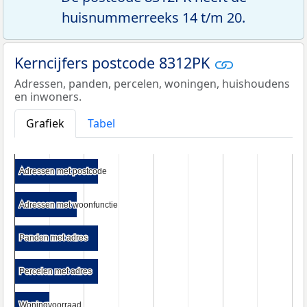
huisnummerreeks 14 t/m 20.
Kerncijfers postcode 8312PK
Adressen, panden, percelen, woningen, huishoudens
en inwoners.
Grafiek
Tabel
Adressen met postcode
Adressen met postcode
Adressen met woonfunctie
Adressen met woonfunctie
Panden met adres
Panden met adres
Percelen met adres
Percelen met adres
Woningvoorraad
Woningvoorraad