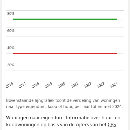
80%
80%
60%
60%
40%
40%
20%
20%
2016
2017
2018
2019
2020
2021
2022
2023
2024
Bovenstaande lijngrafiek toont de verdeling van woningen
naar type eigendom, koop of huur, per jaar tot en met 2024.
Woningen naar eigendom: Informatie over huur- en
koopwoningen op basis van de cijfers van het
CBS
.