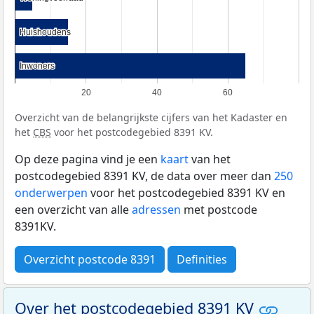
Huishoudens
Huishoudens
Inwoners
Inwoners
20
40
60
Overzicht van de belangrijkste cijfers van het Kadaster en
het
CBS
voor het postcodegebied 8391 KV.
Op deze pagina vind je een
kaart
van het
postcodegebied 8391 KV, de data over meer dan
250
onderwerpen
voor het postcodegebied 8391 KV en
een overzicht van alle
adressen
met postcode
8391KV.
Overzicht postcode 8391
Definities
Over het postcodegebied 8391 KV