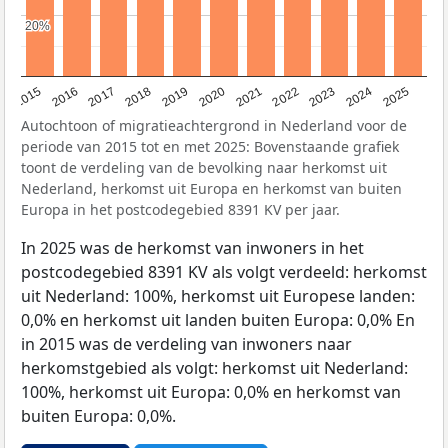
20%
20%
2019
2022
2017
2025
2020
2015
2023
2018
2021
2016
2024
Autochtoon of migratieachtergrond in Nederland voor de
periode van 2015 tot en met 2025: Bovenstaande grafiek
toont de verdeling van de bevolking naar herkomst uit
Nederland, herkomst uit Europa en herkomst van buiten
Europa in het postcodegebied 8391 KV per jaar.
In 2025 was de herkomst van inwoners in het
postcodegebied 8391 KV als volgt verdeeld: herkomst
uit Nederland: 100%, herkomst uit Europese landen:
0,0% en herkomst uit landen buiten Europa: 0,0% En
in 2015 was de verdeling van inwoners naar
herkomstgebied als volgt: herkomst uit Nederland:
100%, herkomst uit Europa: 0,0% en herkomst van
buiten Europa: 0,0%.