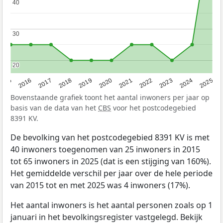
40
40
30
30
20
20
2015
2016
2017
2018
2019
2020
2021
2022
2023
2024
2025
Bovenstaande grafiek toont het aantal inwoners per jaar op
basis van de data van het
CBS
voor het postcodegebied
8391 KV.
De bevolking van het postcodegebied 8391 KV is met
40 inwoners toegenomen van 25 inwoners in 2015
tot 65 inwoners in 2025 (dat is een stijging van 160%).
Het gemiddelde verschil per jaar over de hele periode
van 2015 tot en met 2025 was 4 inwoners (17%).
Het aantal inwoners is het aantal personen zoals op 1
januari in het bevolkingsregister vastgelegd. Bekijk