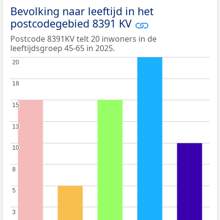
Bevolking naar leeftijd in het
postcodegebied 8391 KV
Postcode 8391KV telt 20 inwoners in de
leeftijdsgroep 45-65 in 2025.
20
20
18
18
15
15
13
13
10
10
8
8
5
5
3
3