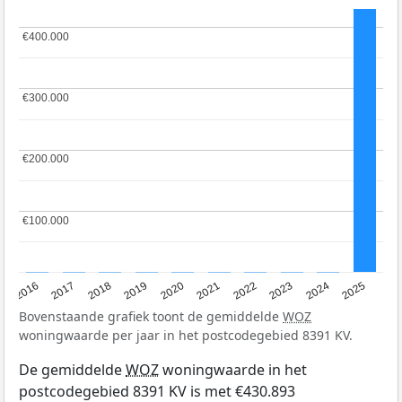
€400.000
€400.000
€300.000
€300.000
€200.000
€200.000
€100.000
€100.000
2016
2017
2018
2019
2020
2021
2022
2023
2024
2025
Bovenstaande grafiek toont de gemiddelde
WOZ
woningwaarde per jaar in het postcodegebied 8391 KV.
De gemiddelde
WOZ
woningwaarde in het
postcodegebied 8391 KV is met €430.893