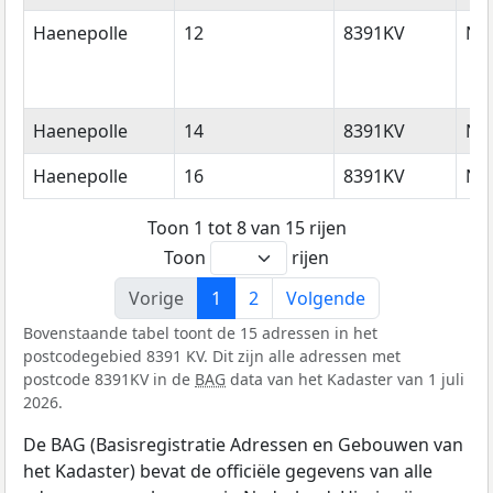
Haenepolle
12
8391KV
No
Haenepolle
14
8391KV
No
Haenepolle
16
8391KV
No
Toon 1 tot 8 van 15 rijen
Toon
rijen
Vorige
1
2
Volgende
Bovenstaande tabel toont de 15 adressen in het
postcodegebied 8391 KV. Dit zijn alle adressen met
postcode 8391KV in de
BAG
data van het Kadaster van 1 juli
2026.
De BAG (Basisregistratie Adressen en Gebouwen van
het Kadaster) bevat de officiële gegevens van alle