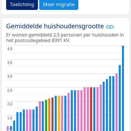
Toelichting
Meer migratie
Gemiddelde huishoudensgrootte
Er wonen gemiddeld 2,5 personen per huishouden in
het postcodegebied 8391 KV.
4,0
4,0
3,5
3,5
3,0
3,0
2,5
2,5
2,0
2,0
1,5
1,5