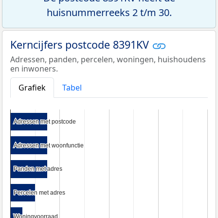
huisnummerreeks 2 t/m 30.
Kerncijfers postcode 8391KV
Adressen, panden, percelen, woningen, huishoudens
en inwoners.
Grafiek
Tabel
Adressen met postcode
Adressen met postcode
Adressen met woonfunctie
Adressen met woonfunctie
Panden met adres
Panden met adres
Percelen met adres
Percelen met adres
Woningvoorraad
Woningvoorraad