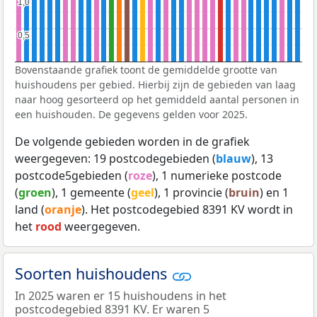
1,0
1,0
0,5
0,5
Bovenstaande grafiek toont de gemiddelde grootte van
huishoudens per gebied. Hierbij zijn de gebieden van laag
naar hoog gesorteerd op het gemiddeld aantal personen in
een huishouden. De gegevens gelden voor 2025.
De volgende gebieden worden in de grafiek
weergegeven: 19 postcodegebieden (
blauw
), 13
postcode5gebieden (
roze
), 1 numerieke postcode
(
groen
), 1 gemeente (
geel
), 1 provincie (
bruin
) en 1
land (
oranje
). Het postcodegebied 8391 KV wordt in
het
rood
weergegeven.
Soorten huishoudens
In 2025 waren er 15 huishoudens in het
postcodegebied 8391 KV. Er waren 5