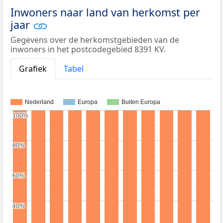
Inwoners naar land van herkomst per
jaar
Gegevens over de herkomstgebieden van de
inwoners in het postcodegebied 8391 KV.
Grafiek
Tabel
Nederland
Europa
Buiten Europa
100%
100%
80%
80%
60%
60%
40%
40%