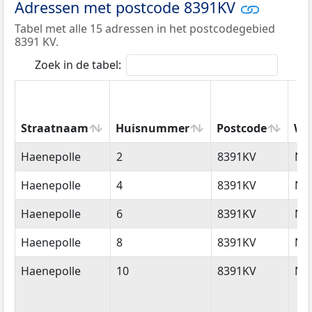
Adressen met postcode 8391KV
Tabel met alle 15 adressen in het postcodegebied
8391 KV.
Zoek in de tabel:
Straatnaam
Huisnummer
Postcode
Wo
Straatnaam
Huisnummer
Postcode
Wo
Haenepolle
2
8391KV
No
Haenepolle
4
8391KV
No
Haenepolle
6
8391KV
No
Haenepolle
8
8391KV
No
Haenepolle
10
8391KV
No