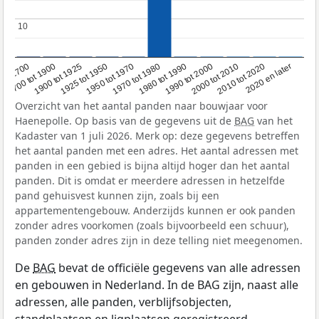
10
10
1950 tot 1970
1990 tot 2000
1900 tot 1925
2020 en later
1970 tot 1980
oor 1700
2000 tot 2010
1925 tot 1950
1980 tot 1990
1700 tot 1900
2010 tot 2020
Overzicht van het aantal panden naar bouwjaar voor
Haenepolle. Op basis van de gegevens uit de
BAG
van het
Kadaster van 1 juli 2026. Merk op: deze gegevens betreffen
het aantal panden met een adres. Het aantal adressen met
panden in een gebied is bijna altijd hoger dan het aantal
panden. Dit is omdat er meerdere adressen in hetzelfde
pand gehuisvest kunnen zijn, zoals bij een
appartementengebouw. Anderzijds kunnen er ook panden
zonder adres voorkomen (zoals bijvoorbeeld een schuur),
panden zonder adres zijn in deze telling niet meegenomen.
De
BAG
bevat de officiële gegevens van alle adressen
en gebouwen in Nederland. In de BAG zijn, naast alle
adressen, alle panden, verblijfsobjecten,