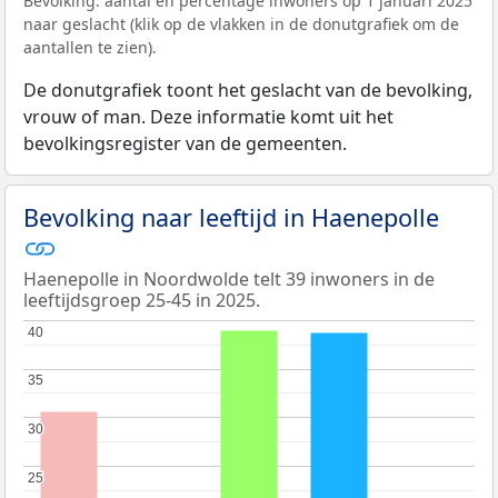
Bevolking: aantal en percentage inwoners op 1 januari 2025
naar geslacht (klik op de vlakken in de donutgrafiek om de
aantallen te zien).
De donutgrafiek toont het geslacht van de bevolking,
vrouw of man. Deze informatie komt uit het
bevolkingsregister van de gemeenten.
Bevolking naar leeftijd in Haenepolle
Haenepolle in Noordwolde telt 39 inwoners in de
leeftijdsgroep 25-45 in 2025.
40
40
35
35
30
30
25
25