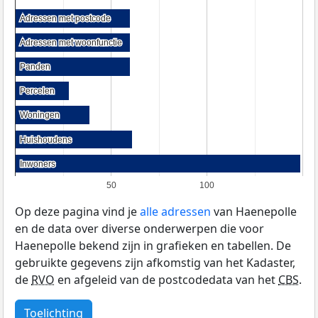
Adressen met postcode
Adressen met postcode
Adressen met woonfunctie
Adressen met woonfunctie
Panden
Panden
Percelen
Percelen
Woningen
Woningen
Huishoudens
Huishoudens
Inwoners
Inwoners
50
100
Op deze pagina vind je
alle adressen
van Haenepolle
en de data over diverse onderwerpen die voor
Haenepolle bekend zijn in grafieken en tabellen. De
gebruikte gegevens zijn afkomstig van het Kadaster,
de
RVO
en afgeleid van de postcodedata van het
CBS
.
Toelichting