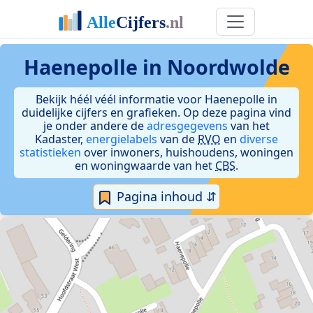
Haenepolle in Noordwolde
Bekijk héél véél informatie voor Haenepolle in
duidelijke cijfers en grafieken. Op deze pagina vind
je onder andere de
adresgegevens
van het
Kadaster,
energielabels
van de
RVO
en
diverse
statistieken
over inwoners, huishoudens, woningen
en woningwaarde van het
CBS
.
Pagina inhoud ⇵