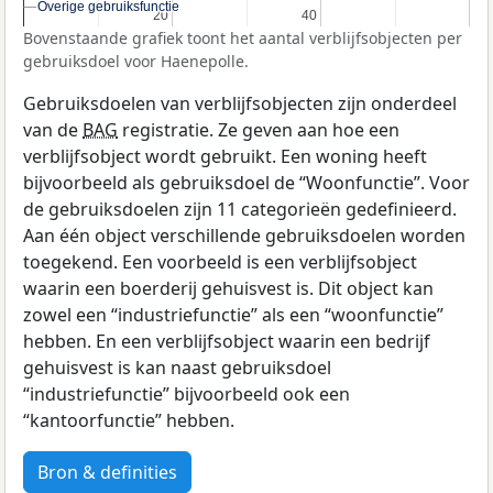
Overige gebruiksfunctie
Overige gebruiksfunctie
20
20
40
40
Bovenstaande grafiek toont het aantal verblijfsobjecten per
gebruiksdoel voor Haenepolle.
Gebruiksdoelen van verblijfsobjecten zijn onderdeel
van de
BAG
registratie. Ze geven aan hoe een
verblijfsobject wordt gebruikt. Een woning heeft
bijvoorbeeld als gebruiksdoel de “Woonfunctie”. Voor
de gebruiksdoelen zijn 11 categorieën gedefinieerd.
Aan één object verschillende gebruiksdoelen worden
toegekend. Een voorbeeld is een verblijfsobject
waarin een boerderij gehuisvest is. Dit object kan
zowel een “industriefunctie” als een “woonfunctie”
hebben. En een verblijfsobject waarin een bedrijf
gehuisvest is kan naast gebruiksdoel
“industriefunctie” bijvoorbeeld ook een
“kantoorfunctie” hebben.
Bron & definities