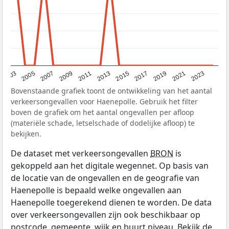
2017
2023
2007
2013
2019
2003
2009
2015
2021
2005
2011
Bovenstaande grafiek toont de ontwikkeling van het aantal
verkeersongevallen voor Haenepolle. Gebruik het filter
boven de grafiek om het aantal ongevallen per afloop
(materiële schade, letselschade of dodelijke afloop) te
bekijken.
De dataset met verkeersongevallen
BRON
is
gekoppeld aan het digitale wegennet. Op basis van
de locatie van de ongevallen en de geografie van
Haenepolle is bepaald welke ongevallen aan
Haenepolle toegerekend dienen te worden. De data
over verkeersongevallen zijn ook beschikbaar op
postcode, gemeente, wijk en buurt niveau. Bekijk de