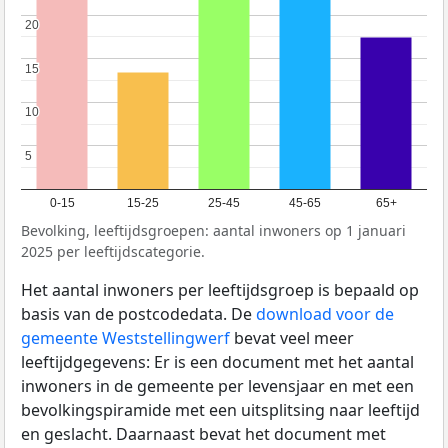
20
20
15
15
10
10
5
5
0-15
15-25
25-45
45-65
65+
Bevolking, leeftijdsgroepen: aantal inwoners op 1 januari
2025 per leeftijdscategorie.
Het aantal inwoners per leeftijdsgroep is bepaald op
basis van de postcodedata. De
download voor de
gemeente Weststellingwerf
bevat veel meer
leeftijdgegevens: Er is een document met het aantal
inwoners in de gemeente per levensjaar en met een
bevolkingspiramide met een uitsplitsing naar leeftijd
en geslacht. Daarnaast bevat het document met