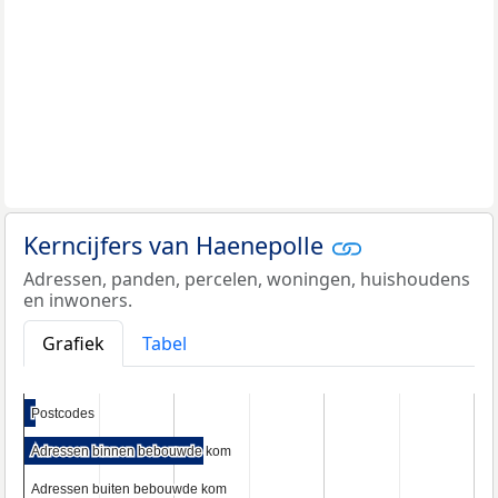
Kerncijfers van Haenepolle
Adressen, panden, percelen, woningen, huishoudens
en inwoners.
Grafiek
Tabel
Postcodes
Postcodes
Adressen binnen bebouwde kom
Adressen binnen bebouwde kom
Adressen buiten bebouwde kom
Adressen buiten bebouwde kom