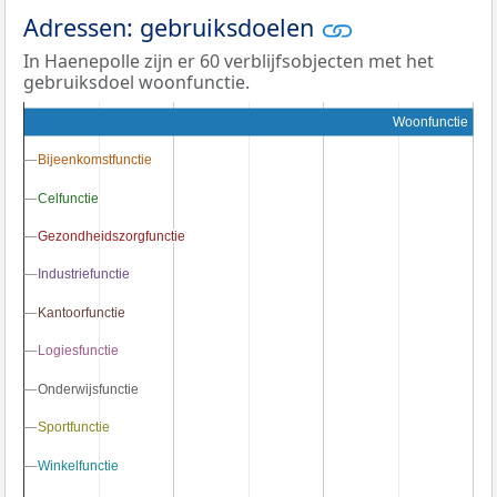
Adressen: gebruiksdoelen
In Haenepolle zijn er 60 verblijfsobjecten met het
gebruiksdoel woonfunctie.
Woonfunctie
Bijeenkomstfunctie
Bijeenkomstfunctie
Celfunctie
Celfunctie
Gezondheidszorgfunctie
Gezondheidszorgfunctie
Industriefunctie
Industriefunctie
Kantoorfunctie
Kantoorfunctie
Logiesfunctie
Logiesfunctie
Onderwijsfunctie
Onderwijsfunctie
Sportfunctie
Sportfunctie
Winkelfunctie
Winkelfunctie