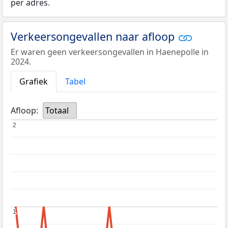
per adres.
Verkeersongevallen naar afloop
Er waren geen verkeersongevallen in Haenepolle in
2024.
Grafiek
Tabel
Afloop:
Totaal
2
2
1
1