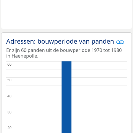
Adressen: bouwperiode van panden
Er zijn 60 panden uit de bouwperiode 1970 tot 1980
in Haenepolle.
60
60
50
50
40
40
30
30
20
20