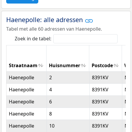
Haenepolle: alle adressen
Tabel met alle 60 adressen van Haenepolle.
Zoek in de tabel:
Straatnaam
Huisnummer
Postcode
Wo
Straatnaam
Huisnummer
Postcode
Wo
Haenepolle
2
8391KV
No
Haenepolle
4
8391KV
No
Haenepolle
6
8391KV
No
Haenepolle
8
8391KV
No
Haenepolle
10
8391KV
No