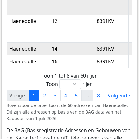
Haenepolle
12
8391KV
No
Haenepolle
14
8391KV
No
Haenepolle
16
8391KV
No
Toon 1 tot 8 van 60 rijen
Toon
rijen
Vorige
1
2
3
4
5
…
8
Volgende
Bovenstaande tabel toont de 60 adressen van Haenepolle.
Dit zijn alle adressen op basis van de
BAG
data van het
Kadaster van 1 juli 2026.
De BAG (Basisregistratie Adressen en Gebouwen van
het Kadaster) bevat de officiële gegevens van alle