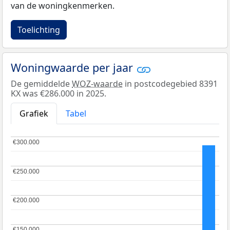
van de woningkenmerken.
Toelichting
Woningwaarde per jaar
De gemiddelde
WOZ-waarde
in postcodegebied 8391
KX was €286.000 in 2025.
Grafiek
Tabel
€300.000
€300.000
€250.000
€250.000
€200.000
€200.000
€150.000
€150.000