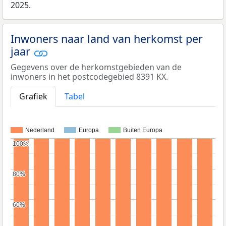
2025.
Inwoners naar land van herkomst per
jaar
Gegevens over de herkomstgebieden van de
inwoners in het postcodegebied 8391 KX.
Grafiek
Tabel
Nederland
Europa
Buiten Europa
100%
100%
80%
80%
60%
60%