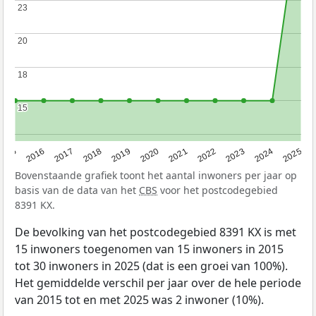
23
23
20
20
18
18
15
15
2015
2016
2017
2018
2019
2020
2021
2022
2023
2024
2025
Bovenstaande grafiek toont het aantal inwoners per jaar op
basis van de data van het
CBS
voor het postcodegebied
8391 KX.
De bevolking van het postcodegebied 8391 KX is met
15 inwoners toegenomen van 15 inwoners in 2015
tot 30 inwoners in 2025 (dat is een groei van 100%).
Het gemiddelde verschil per jaar over de hele periode
van 2015 tot en met 2025 was 2 inwoner (10%).