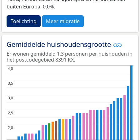
buiten Europa: 0,0%.
Toelichting
Meer migratie
Gemiddelde huishoudensgrootte
Er wonen gemiddeld 1,3 personen per huishouden in
het postcodegebied 8391 KX.
4,0
4,0
3,5
3,5
3,0
3,0
2,5
2,5
2,0
2,0