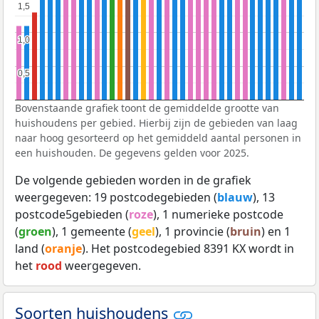
1,5
1,5
1,0
1,0
0,5
0,5
Bovenstaande grafiek toont de gemiddelde grootte van
huishoudens per gebied. Hierbij zijn de gebieden van laag
naar hoog gesorteerd op het gemiddeld aantal personen in
een huishouden. De gegevens gelden voor 2025.
De volgende gebieden worden in de grafiek
weergegeven: 19 postcodegebieden (
blauw
), 13
postcode5gebieden (
roze
), 1 numerieke postcode
(
groen
), 1 gemeente (
geel
), 1 provincie (
bruin
) en 1
land (
oranje
). Het postcodegebied 8391 KX wordt in
het
rood
weergegeven.
Soorten huishoudens