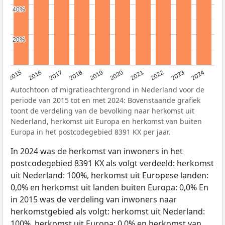
40%
40%
20%
20%
2015
2016
2017
2018
2019
2020
2021
2022
2023
2024
Autochtoon of migratieachtergrond in Nederland voor de
periode van 2015 tot en met 2024: Bovenstaande grafiek
toont de verdeling van de bevolking naar herkomst uit
Nederland, herkomst uit Europa en herkomst van buiten
Europa in het postcodegebied 8391 KX per jaar.
In 2024 was de herkomst van inwoners in het
postcodegebied 8391 KX als volgt verdeeld: herkomst
uit Nederland: 100%, herkomst uit Europese landen:
0,0% en herkomst uit landen buiten Europa: 0,0% En
in 2015 was de verdeling van inwoners naar
herkomstgebied als volgt: herkomst uit Nederland:
100%, herkomst uit Europa: 0,0% en herkomst van