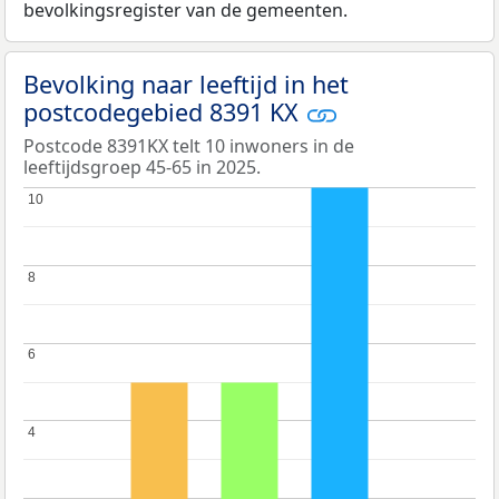
bevolkingsregister van de gemeenten.
Bevolking naar leeftijd in het
postcodegebied 8391 KX
Postcode 8391KX telt 10 inwoners in de
leeftijdsgroep 45-65 in 2025.
10
10
8
8
6
6
4
4