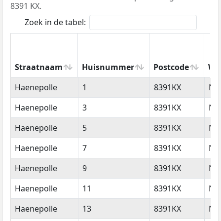
8391 KX.
Zoek in de tabel:
Straatnaam
Huisnummer
Postcode
Wo
Straatnaam
Huisnummer
Postcode
Wo
Haenepolle
1
8391KX
No
Haenepolle
3
8391KX
No
Haenepolle
5
8391KX
No
Haenepolle
7
8391KX
No
Haenepolle
9
8391KX
No
Haenepolle
11
8391KX
No
Haenepolle
13
8391KX
No