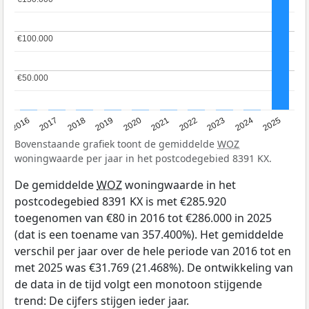
€100.000
€100.000
€50.000
€50.000
2016
2017
2018
2019
2020
2021
2022
2023
2024
2025
Bovenstaande grafiek toont de gemiddelde
WOZ
woningwaarde per jaar in het postcodegebied 8391 KX.
De gemiddelde
WOZ
woningwaarde in het
postcodegebied 8391 KX is met €285.920
toegenomen van €80 in 2016 tot €286.000 in 2025
(dat is een toename van 357.400%). Het gemiddelde
verschil per jaar over de hele periode van 2016 tot en
met 2025 was €31.769 (21.468%). De ontwikkeling van
de data in de tijd volgt een monotoon stijgende
trend: De cijfers stijgen ieder jaar.