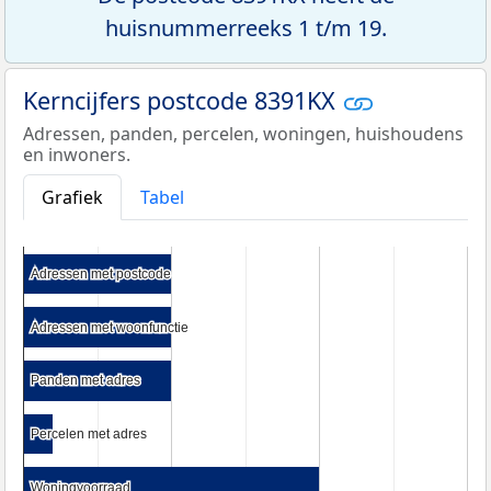
huisnummerreeks 1 t/m 19.
Kerncijfers postcode 8391KX
Adressen, panden, percelen, woningen, huishoudens
en inwoners.
Grafiek
Tabel
Adressen met postcode
Adressen met postcode
Adressen met woonfunctie
Adressen met woonfunctie
Panden met adres
Panden met adres
Percelen met adres
Percelen met adres
Woningvoorraad
Woningvoorraad