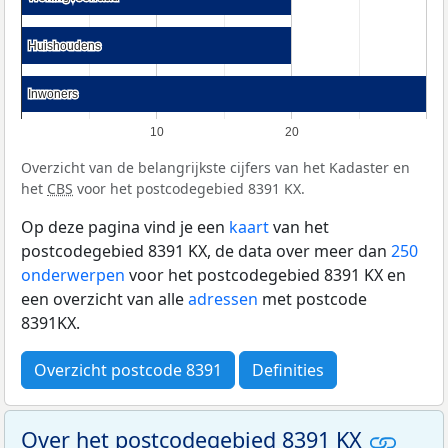
Huishoudens
Huishoudens
Inwoners
Inwoners
10
20
Overzicht van de belangrijkste cijfers van het Kadaster en
het
CBS
voor het postcodegebied 8391 KX.
Op deze pagina vind je een
kaart
van het
postcodegebied 8391 KX, de data over meer dan
250
onderwerpen
voor het postcodegebied 8391 KX en
een overzicht van alle
adressen
met postcode
8391KX.
Overzicht postcode 8391
Definities
Over het postcodegebied 8391 KX