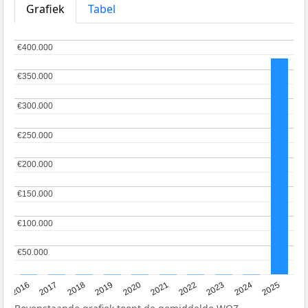
Grafiek
Tabel
€400.000
€400.000
€350.000
€350.000
€300.000
€300.000
€250.000
€250.000
€200.000
€200.000
€150.000
€150.000
€100.000
€100.000
€50.000
€50.000
2016
2017
2018
2019
2020
2021
2022
2023
2024
2025