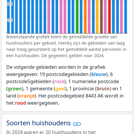
1,0
1,0
0,5
0,5
Bovenstaande grafiek toont de gemiddelde grootte van
huishoudens per gebied. Hierbij zijn de gebieden van laag
naar hoog gesorteerd op het gemiddeld aantal personen in
een huishouden. De gegevens gelden voor 2024.
De volgende gebieden worden in de grafiek
weergegeven: 19 postcodegebieden (
blauw
), 6
postcode5gebieden (
roze
), 1 numerieke postcode
(
groen
), 1 gemeente (
geel
), 1 provincie (
bruin
) en 1
land (
oranje
). Het postcodegebied 8443 AK wordt in
het
rood
weergegeven.
Soorten huishoudens
In 2024 waren er 20 huishoudens in het