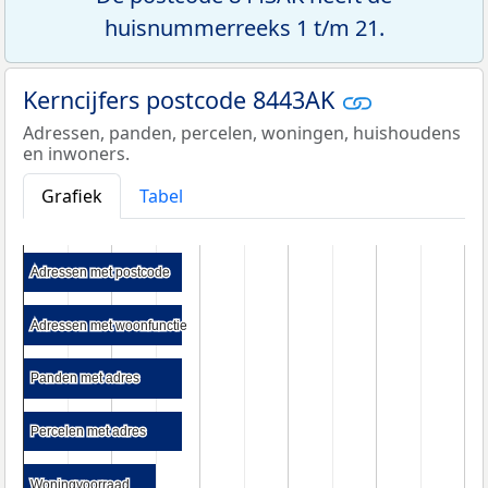
huisnummerreeks 1 t/m 21.
Kerncijfers postcode 8443AK
Adressen, panden, percelen, woningen, huishoudens
en inwoners.
Grafiek
Tabel
Adressen met postcode
Adressen met postcode
Adressen met woonfunctie
Adressen met woonfunctie
Panden met adres
Panden met adres
Percelen met adres
Percelen met adres
Woningvoorraad
Woningvoorraad