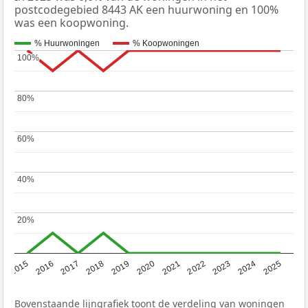
postcodegebied 8443 AK een huurwoning en 100%
was een koopwoning.
% Huurwoningen
% Koopwoningen
100%
100%
80%
80%
60%
60%
40%
40%
20%
20%
2019
2022
2025
2017
2020
2023
2015
2018
2021
2024
2016
Bovenstaande lijngrafiek toont de verdeling van woningen