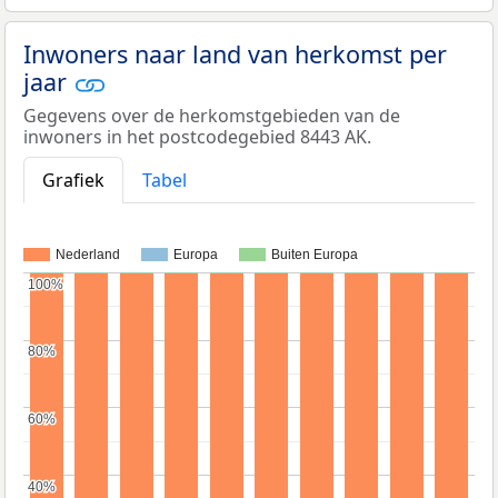
Inwoners naar land van herkomst per
jaar
Gegevens over de herkomstgebieden van de
inwoners in het postcodegebied 8443 AK.
Grafiek
Tabel
Nederland
Europa
Buiten Europa
100%
100%
80%
80%
60%
60%
40%
40%