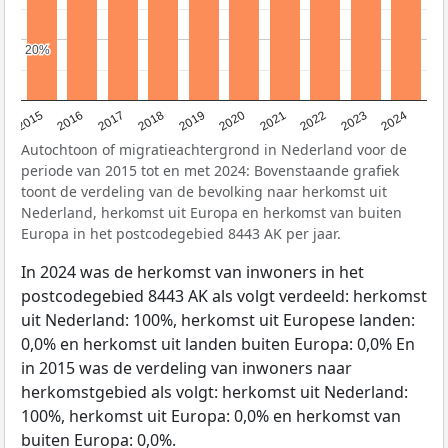
20%
20%
2015
2016
2017
2018
2019
2020
2021
2022
2023
2024
Autochtoon of migratieachtergrond in Nederland voor de
periode van 2015 tot en met 2024: Bovenstaande grafiek
toont de verdeling van de bevolking naar herkomst uit
Nederland, herkomst uit Europa en herkomst van buiten
Europa in het postcodegebied 8443 AK per jaar.
In 2024 was de herkomst van inwoners in het
postcodegebied 8443 AK als volgt verdeeld: herkomst
uit Nederland: 100%, herkomst uit Europese landen:
0,0% en herkomst uit landen buiten Europa: 0,0% En
in 2015 was de verdeling van inwoners naar
herkomstgebied als volgt: herkomst uit Nederland:
100%, herkomst uit Europa: 0,0% en herkomst van
buiten Europa: 0,0%.