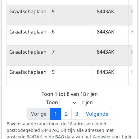
Graafschaplaan
5
8443AK
He
Graafschaplaan
6
8443AK
He
Graafschaplaan
7
8443AK
He
Graafschaplaan
9
8443AK
He
Toon 1 tot 8 van 18 rijen
Toon
rijen
Vorige
1
2
3
Volgende
Bovenstaande tabel toont de 18 adressen in het
postcodegebied 8443 AK. Dit zijn alle adressen met
postcode 8443AK in de
BAG
data van het Kadaster van 1 juli