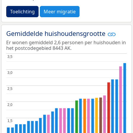
Toelichting
Meer migratie
Gemiddelde huishoudensgrootte
Er wonen gemiddeld 2,6 personen per huishouden in
het postcodegebied 8443 AK.
3,5
3,5
3,0
3,0
2,5
2,5
2,0
2,0
1,5
1,5