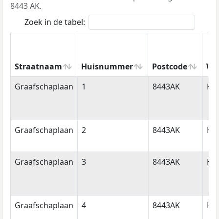
8443 AK.
Zoek in de tabel:
Straatnaam
Huisnummer
Postcode
Wo
Straatnaam
Huisnummer
Postcode
Wo
Graafschaplaan
1
8443AK
He
Graafschaplaan
2
8443AK
He
Graafschaplaan
3
8443AK
He
Graafschaplaan
4
8443AK
He