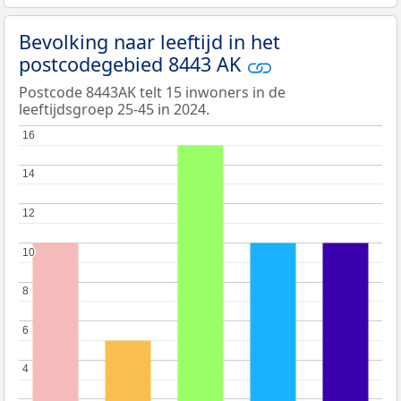
Bevolking naar leeftijd in het
postcodegebied 8443 AK
Postcode 8443AK telt 15 inwoners in de
leeftijdsgroep 25-45 in 2024.
16
16
14
14
12
12
10
10
8
8
6
6
4
4