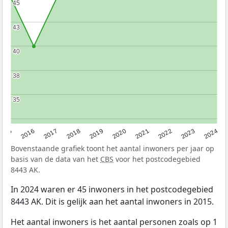
45
45
43
43
40
40
38
38
35
35
2015
2016
2017
2018
2019
2020
2021
2022
2023
2024
Bovenstaande grafiek toont het aantal inwoners per jaar op
basis van de data van het
CBS
voor het postcodegebied
8443 AK.
In 2024 waren er 45 inwoners in het postcodegebied
8443 AK. Dit is gelijk aan het aantal inwoners in 2015.
Het aantal inwoners is het aantal personen zoals op 1