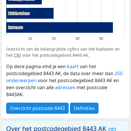
Huishoudens
Huishoudens
Inwoners
Inwoners
10
20
30
40
Overzicht van de belangrijkste cijfers van het Kadaster en
het
CBS
voor het postcodegebied 8443 AK.
Op deze pagina vind je een
kaart
van het
postcodegebied 8443 AK, de data over meer dan
250
onderwerpen
voor het postcodegebied 8443 AK en
een overzicht van alle
adressen
met postcode
8443AK.
Overzicht postcode 8443
Definities
Over het postcodegebied 8443 AK