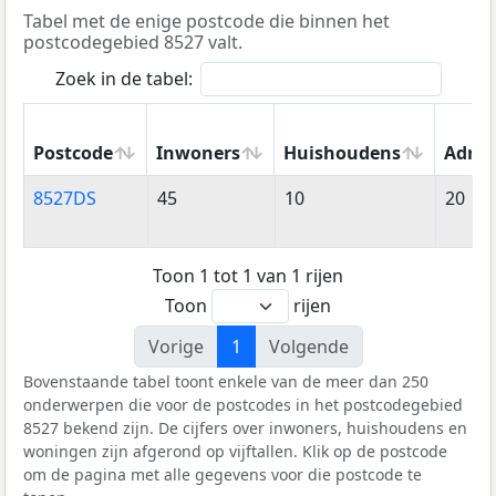
Tabel met de enige postcode die binnen het
postcodegebied 8527 valt.
Zoek in de tabel:
Postcode
Inwoners
Huishoudens
Adres
Postcode
Inwoners
Huishoudens
Adres
8527DS
45
10
20
Toon 1 tot 1 van 1 rijen
Toon
rijen
Vorige
1
Volgende
Bovenstaande tabel toont enkele van de meer dan 250
onderwerpen die voor de postcodes in het postcodegebied
8527 bekend zijn. De cijfers over inwoners, huishoudens en
woningen zijn afgerond op vijftallen. Klik op de postcode
om de pagina met alle gegevens voor die postcode te