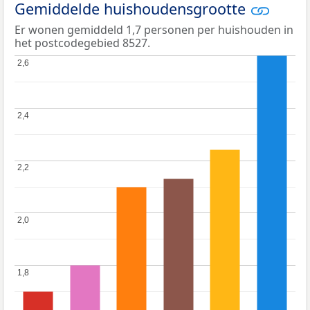
Gemiddelde huishoudensgrootte
Er wonen gemiddeld 1,7 personen per huishouden in
het postcodegebied 8527.
2,6
2,6
2,4
2,4
2,2
2,2
2,0
2,0
1,8
1,8