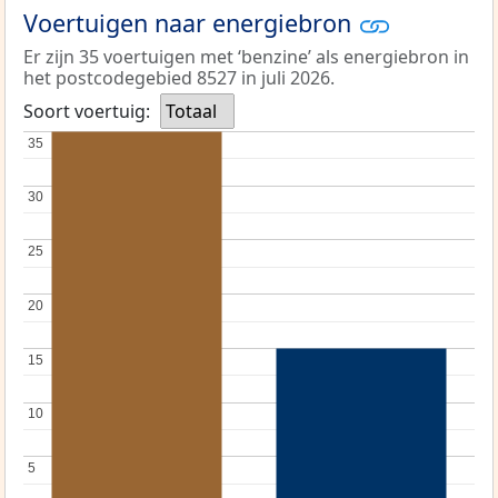
Voertuigen naar energiebron
Er zijn 35 voertuigen met ‘benzine’ als energiebron in
het postcodegebied 8527 in juli 2026.
Soort voertuig:
Totaal
35
35
30
30
25
25
20
20
15
15
10
10
5
5