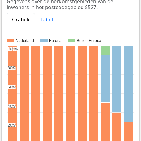
Gegevens over de herkomstgebieden van de
inwoners in het postcodegebied 8527.
Grafiek
Tabel
Nederland
Europa
Buiten Europa
100%
100%
80%
80%
60%
60%
40%
40%
20%
20%