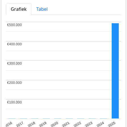
Grafiek
Tabel
€500.000
€500.000
€400.000
€400.000
€300.000
€300.000
€200.000
€200.000
€100.000
€100.000
2016
2017
2018
2019
2020
2021
2022
2023
2024
2025