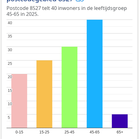
Postcode 8527 telt 40 inwoners in de leeftijdsgroep
45-65 in 2025.
40
40
35
35
30
30
25
25
20
20
15
15
10
10
5
5
0-15
15-25
25-45
45-65
65+