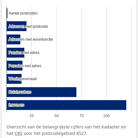
Aantal postcodes
Aantal postcodes
Adressen met postcode
Adressen met postcode
Adressen met woonfunctie
Adressen met woonfunctie
Panden met adres
Panden met adres
Percelen met adres
Percelen met adres
Woningvoorraad
Woningvoorraad
Huishoudens
Huishoudens
Inwoners
Inwoners
25
50
75
100
Overzicht van de belangrijkste cijfers van het Kadaster en
het
CBS
voor het postcodegebied 8527.