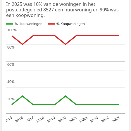
In 2025 was 10% van de woningen in het
postcodegebied 8527 een huurwoning en 90% was
een koopwoning.
% Huurwoningen
% Koopwoningen
100%
100%
80%
80%
60%
60%
40%
40%
20%
20%
2019
2022
2025
2017
2020
2023
2015
2018
2021
2024
2016