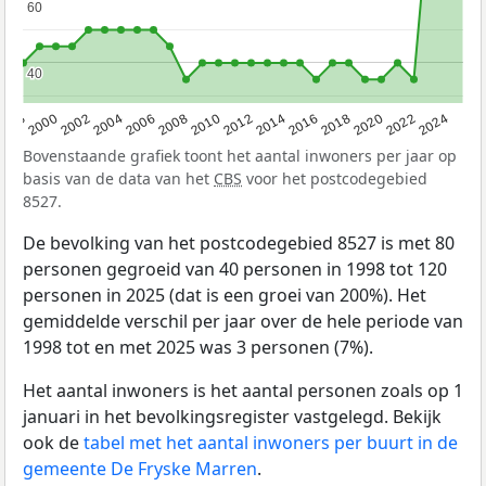
60
60
40
40
1998
2000
2002
2004
2006
2008
2010
2012
2014
2016
2018
2020
2022
2024
Bovenstaande grafiek toont het aantal inwoners per jaar op
basis van de data van het
CBS
voor het postcodegebied
8527.
De bevolking van het postcodegebied 8527 is met 80
personen gegroeid van 40 personen in 1998 tot 120
personen in 2025 (dat is een groei van 200%). Het
gemiddelde verschil per jaar over de hele periode van
1998 tot en met 2025 was 3 personen (7%).
Het aantal inwoners is het aantal personen zoals op 1
januari in het bevolkingsregister vastgelegd. Bekijk
ook de
tabel met het aantal inwoners per buurt in de
gemeente De Fryske Marren
.