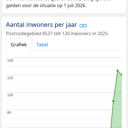
gelden voor de situatie op 1 juli 2026.
Aantal inwoners per jaar
Postcodegebied 8527 telt 120 inwoners in 2025.
Grafiek
Tabel
140
140
120
120
100
100
80
80