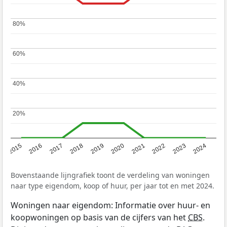
80%
80%
60%
60%
40%
40%
20%
20%
2015
2016
2017
2018
2019
2020
2021
2022
2023
2024
Bovenstaande lijngrafiek toont de verdeling van woningen
naar type eigendom, koop of huur, per jaar tot en met 2024.
Woningen naar eigendom: Informatie over huur- en
koopwoningen op basis van de cijfers van het
CBS
.