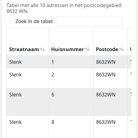
Tabel met alle 10 adressen in het postcodegebied
8632 WN.
Zoek in de tabel:
Straatnaam
Huisnummer
Postcode
Wo
Straatnaam
Huisnummer
Postcode
Wo
Slenk
1
8632WN
Tir
Slenk
2
8632WN
Tir
Slenk
6
8632WN
Tir
Slenk
8
8632WN
Tir