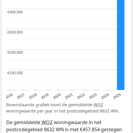
€400.000
€400.000
€300.000
€300.000
€200.000
€200.000
€100.000
€100.000
2016
2017
2018
2019
2020
2021
2022
2023
2024
2025
Bovenstaande grafiek toont de gemiddelde
WOZ
woningwaarde per jaar in het postcodegebied 8632 WN.
De gemiddelde
WOZ
woningwaarde in het
postcodegebied 8632 WN is met €457.854 gestegen