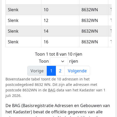
Slenk
10
8632WN
Tir
Slenk
12
8632WN
Tir
Slenk
14
8632WN
Tir
Slenk
16
8632WN
Tir
Toon 1 tot 8 van 10 rijen
Toon
rijen
Vorige
1
2
Volgende
Bovenstaande tabel toont de 10 adressen in het
postcodegebied 8632 WN. Dit zijn alle adressen met
postcode 8632WN in de
BAG
data van het Kadaster van 1
juli 2026.
De BAG (Basisregistratie Adressen en Gebouwen van
het Kadaster) bevat de officiële gegevens van alle