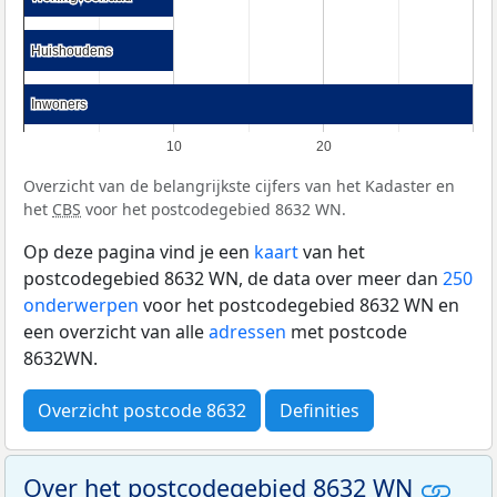
Huishoudens
Huishoudens
Inwoners
Inwoners
10
20
Overzicht van de belangrijkste cijfers van het Kadaster en
het
CBS
voor het postcodegebied 8632 WN.
Op deze pagina vind je een
kaart
van het
postcodegebied 8632 WN, de data over meer dan
250
onderwerpen
voor het postcodegebied 8632 WN en
een overzicht van alle
adressen
met postcode
8632WN.
Overzicht postcode 8632
Definities
Over het postcodegebied 8632 WN