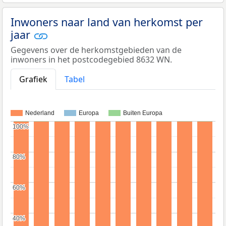
Inwoners naar land van herkomst per
jaar
Gegevens over de herkomstgebieden van de
inwoners in het postcodegebied 8632 WN.
Grafiek
Tabel
Nederland
Europa
Buiten Europa
100%
100%
80%
80%
60%
60%
40%
40%