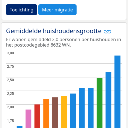
Toelichting
Meer migratie
Gemiddelde huishoudensgrootte
Er wonen gemiddeld 2,0 personen per huishouden in
het postcodegebied 8632 WN.
3,00
3,00
2,75
2,75
2,50
2,50
2,25
2,25
2,00
2,00
1,75
1,75