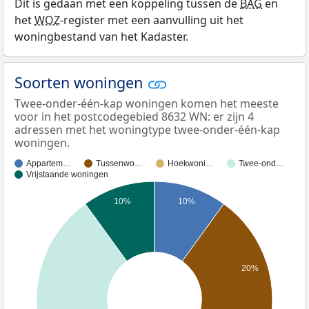
Dit is gedaan met een koppeling tussen de
BAG
en
het
WOZ
-register met een aanvulling uit het
woningbestand van het Kadaster.
Soorten woningen
Twee-onder-één-kap woningen komen het meeste
voor in het postcodegebied 8632 WN: er zijn 4
adressen met het woningtype twee-onder-één-kap
woningen.
Appartem…
Tussenwo…
Hoekwoni…
Twee-ond…
Vrijstaande woningen
10%
10%
20%