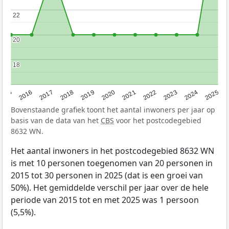
22
22
20
20
18
18
2015
2016
2017
2018
2019
2020
2021
2022
2023
2024
2025
Bovenstaande grafiek toont het aantal inwoners per jaar op
basis van de data van het
CBS
voor het postcodegebied
8632 WN.
Het aantal inwoners in het postcodegebied 8632 WN
is met 10 personen toegenomen van 20 personen in
2015 tot 30 personen in 2025 (dat is een groei van
50%). Het gemiddelde verschil per jaar over de hele
periode van 2015 tot en met 2025 was 1 persoon
(5,5%).