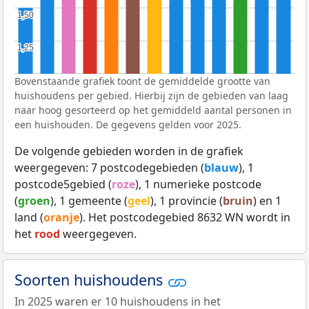
1,50
1,50
1,25
1,25
Bovenstaande grafiek toont de gemiddelde grootte van
huishoudens per gebied. Hierbij zijn de gebieden van laag
naar hoog gesorteerd op het gemiddeld aantal personen in
een huishouden. De gegevens gelden voor 2025.
De volgende gebieden worden in de grafiek
weergegeven: 7 postcodegebieden (
blauw
), 1
postcode5gebied (
roze
), 1 numerieke postcode
(
groen
), 1 gemeente (
geel
), 1 provincie (
bruin
) en 1
land (
oranje
). Het postcodegebied 8632 WN wordt in
het
rood
weergegeven.
Soorten huishoudens
In 2025 waren er 10 huishoudens in het