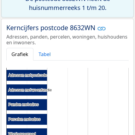
huisnummerreeks 1 t/m 20.
Kerncijfers postcode 8632WN
Adressen, panden, percelen, woningen, huishoudens
en inwoners.
Grafiek
Tabel
Adressen met postcode
Adressen met postcode
Adressen met woonfunctie
Adressen met woonfunctie
Panden met adres
Panden met adres
Percelen met adres
Percelen met adres
Woningvoorraad
Woningvoorraad