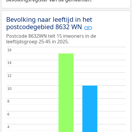
Bevolking naar leeftijd in het
postcodegebied 8632 WN
Postcode 8632WN telt 15 inwoners in de
leeftijdsgroep 25-45 in 2025.
16
16
14
14
12
12
10
10
8
8
6
6
4
4