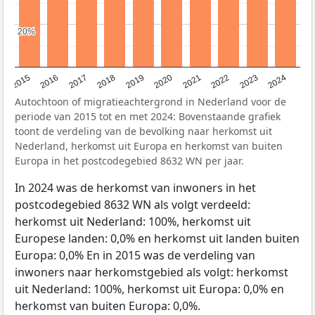
20%
20%
2015
2016
2017
2018
2019
2020
2021
2022
2023
2024
Autochtoon of migratieachtergrond in Nederland voor de
periode van 2015 tot en met 2024: Bovenstaande grafiek
toont de verdeling van de bevolking naar herkomst uit
Nederland, herkomst uit Europa en herkomst van buiten
Europa in het postcodegebied 8632 WN per jaar.
In 2024 was de herkomst van inwoners in het
postcodegebied 8632 WN als volgt verdeeld:
herkomst uit Nederland: 100%, herkomst uit
Europese landen: 0,0% en herkomst uit landen buiten
Europa: 0,0% En in 2015 was de verdeling van
inwoners naar herkomstgebied als volgt: herkomst
uit Nederland: 100%, herkomst uit Europa: 0,0% en
herkomst van buiten Europa: 0,0%.