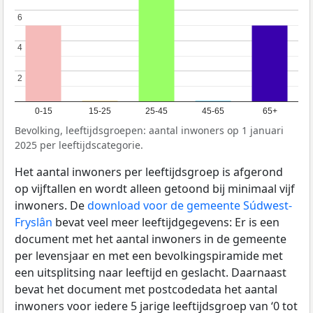
6
6
4
4
2
2
0-15
15-25
25-45
45-65
65+
Bevolking, leeftijdsgroepen: aantal inwoners op 1 januari
2025 per leeftijdscategorie.
Het aantal inwoners per leeftijdsgroep is afgerond
op vijftallen en wordt alleen getoond bij minimaal vijf
inwoners. De
download voor de gemeente Súdwest-
Fryslân
bevat veel meer leeftijdgegevens: Er is een
document met het aantal inwoners in de gemeente
per levensjaar en met een bevolkingspiramide met
een uitsplitsing naar leeftijd en geslacht. Daarnaast
bevat het document met postcodedata het aantal
inwoners voor iedere 5 jarige leeftijdsgroep van ‘0 tot