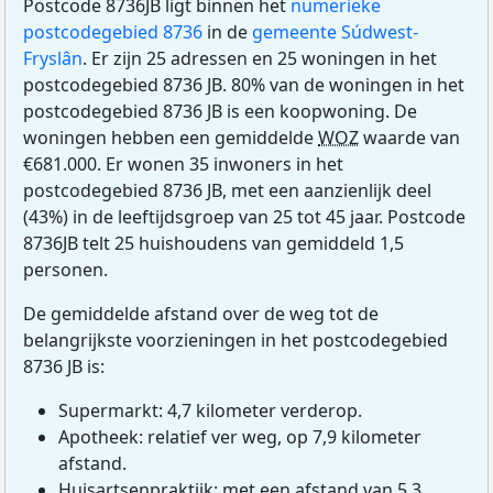
Postcode 8736JB ligt binnen het
numerieke
postcodegebied 8736
in de
gemeente Súdwest-
Fryslân
. Er zijn 25 adressen en 25 woningen in het
postcodegebied 8736 JB. 80% van de woningen in het
postcodegebied 8736 JB is een koopwoning. De
woningen hebben een gemiddelde
WOZ
waarde van
€681.000. Er wonen 35 inwoners in het
postcodegebied 8736 JB, met een aanzienlijk deel
(43%) in de leeftijdsgroep van 25 tot 45 jaar. Postcode
8736JB telt 25 huishoudens van gemiddeld 1,5
personen.
De gemiddelde afstand over de weg tot de
belangrijkste voorzieningen in het postcodegebied
8736 JB is:
Supermarkt: 4,7 kilometer verderop.
Apotheek: relatief ver weg, op 7,9 kilometer
afstand.
Huisartsenpraktijk: met een afstand van 5,3