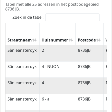
Tabel met alle 25 adressen in het postcodegebied
8736 JB.
Zoek in de tabel:
Straatnaam
Huisnummer
Postcode
Wo
Straatnaam
Huisnummer
Postcode
Wo
Sânleansterdyk
2
8736JB
Re
Sânleansterdyk
4 - NUON
8736JB
Re
Sânleansterdyk
4
8736JB
Re
Sânleansterdyk
6 - a
8736JB
Re