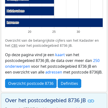
Huishoudens
Huishoudens
Inwoners
Inwoners
20
25
30
Overzicht van de belangrijkste cijfers van het Kadaster en
het
CBS
voor het postcodegebied 8736 JB.
Op deze pagina vind je een
kaart
van het
postcodegebied 8736 JB, de data over meer dan
250
onderwerpen
voor het postcodegebied 8736 JB en
een overzicht van alle
adressen
met postcode 8736JB.
Overzicht postcode 8736
Definities
Over het postcodegebied 8736 JB