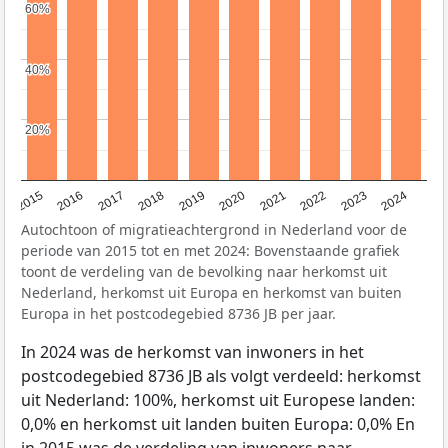
60%
60%
40%
40%
20%
20%
2015
2016
2017
2018
2019
2020
2021
2022
2023
2024
Autochtoon of migratieachtergrond in Nederland voor de
periode van 2015 tot en met 2024: Bovenstaande grafiek
toont de verdeling van de bevolking naar herkomst uit
Nederland, herkomst uit Europa en herkomst van buiten
Europa in het postcodegebied 8736 JB per jaar.
In 2024 was de herkomst van inwoners in het
postcodegebied 8736 JB als volgt verdeeld: herkomst
uit Nederland: 100%, herkomst uit Europese landen:
0,0% en herkomst uit landen buiten Europa: 0,0% En