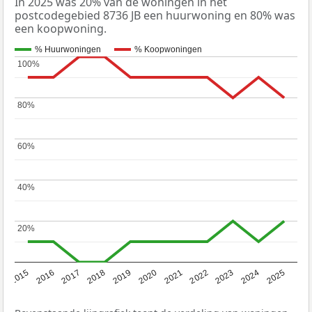
In 2025 was 20% van de woningen in het
postcodegebied 8736 JB een huurwoning en 80% was
een koopwoning.
% Huurwoningen
% Koopwoningen
100%
100%
80%
80%
60%
60%
40%
40%
20%
20%
2019
2022
2025
2017
2020
2023
2015
2018
2021
2024
2016