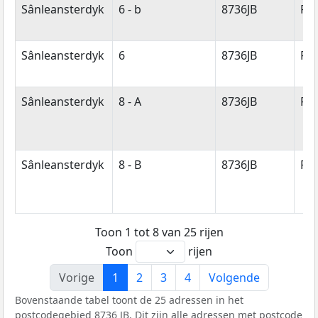
Sânleansterdyk
6 - b
8736JB
Re
Sânleansterdyk
6
8736JB
Re
Sânleansterdyk
8 - A
8736JB
Re
Sânleansterdyk
8 - B
8736JB
Re
Toon 1 tot 8 van 25 rijen
Toon
rijen
Vorige
1
2
3
4
Volgende
Bovenstaande tabel toont de 25 adressen in het
postcodegebied 8736 JB. Dit zijn alle adressen met postcode