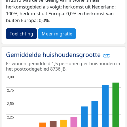
in 2015 was de verdeling van inwoners naar
herkomstgebied als volgt: herkomst uit Nederland:
100%, herkomst uit Europa: 0,0% en herkomst van
buiten Europa: 0,0%.
Toelichting
Meer migratie
Gemiddelde huishoudensgrootte
Er wonen gemiddeld 1,5 personen per huishouden in
het postcodegebied 8736 JB.
3,00
3,00
2,75
2,75
2,50
2,50
2,25
2,25