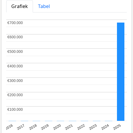
Grafiek
Tabel
€700.000
€700.000
€600.000
€600.000
€500.000
€500.000
€400.000
€400.000
€300.000
€300.000
€200.000
€200.000
€100.000
€100.000
2016
2017
2018
2019
2020
2021
2022
2023
2024
2025