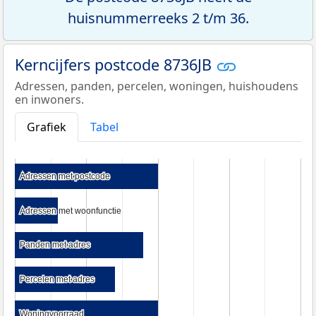
huisnummerreeks 2 t/m 36.
Kerncijfers postcode 8736JB
Adressen, panden, percelen, woningen, huishoudens
en inwoners.
Grafiek
Tabel
Adressen met postcode
Adressen met postcode
Adressen met woonfunctie
Adressen met woonfunctie
Panden met adres
Panden met adres
Percelen met adres
Percelen met adres
Woningvoorraad
Woningvoorraad