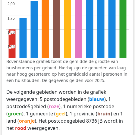
2,00
2,00
1,75
1,75
1,50
1,50
1,25
1,25
Bovenstaande grafiek toont de gemiddelde grootte van
huishoudens per gebied. Hierbij zijn de gebieden van laag
naar hoog gesorteerd op het gemiddeld aantal personen in
een huishouden. De gegevens gelden voor 2025.
De volgende gebieden worden in de grafiek
weergegeven: 5 postcodegebieden (
blauw
), 1
postcode5gebied (
roze
), 1 numerieke postcode
(
groen
), 1 gemeente (
geel
), 1 provincie (
bruin
) en 1
land (
oranje
). Het postcodegebied 8736 JB wordt in
het
rood
weergegeven.