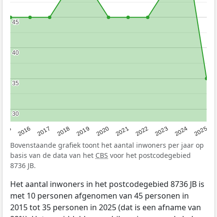
45
45
40
40
35
35
30
30
2015
2016
2017
2018
2019
2020
2021
2022
2023
2024
2025
Bovenstaande grafiek toont het aantal inwoners per jaar op
basis van de data van het
CBS
voor het postcodegebied
8736 JB.
Het aantal inwoners in het postcodegebied 8736 JB is
met 10 personen afgenomen van 45 personen in
2015 tot 35 personen in 2025 (dat is een afname van