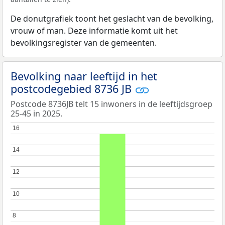
De donutgrafiek toont het geslacht van de bevolking,
vrouw of man. Deze informatie komt uit het
bevolkingsregister van de gemeenten.
Bevolking naar leeftijd in het
postcodegebied 8736 JB
Postcode 8736JB telt 15 inwoners in de leeftijdsgroep
25-45 in 2025.
16
16
14
14
12
12
10
10
8
8