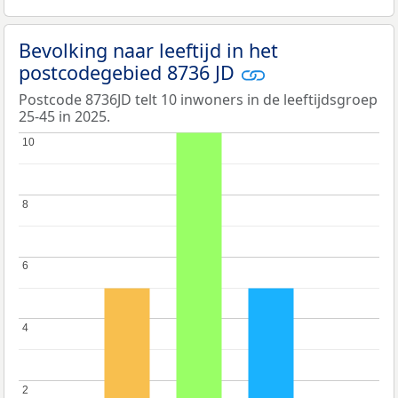
Bevolking naar leeftijd in het
postcodegebied 8736 JD
Postcode 8736JD telt 10 inwoners in de leeftijdsgroep
25-45 in 2025.
10
10
8
8
6
6
4
4
2
2