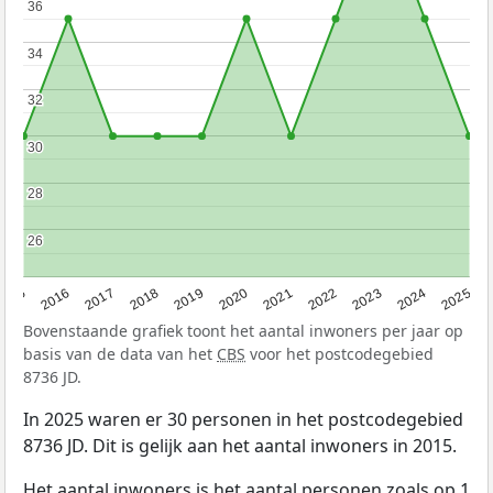
36
36
34
34
32
32
30
30
28
28
26
26
2015
2016
2017
2018
2019
2020
2021
2022
2023
2024
2025
Bovenstaande grafiek toont het aantal inwoners per jaar op
basis van de data van het
CBS
voor het postcodegebied
8736 JD.
In 2025 waren er 30 personen in het postcodegebied
8736 JD. Dit is gelijk aan het aantal inwoners in 2015.
Het aantal inwoners is het aantal personen zoals op 1