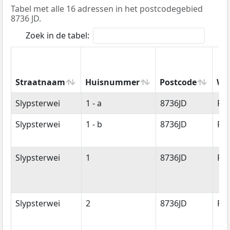
Tabel met alle 16 adressen in het postcodegebied
8736 JD.
Zoek in de tabel:
Straatnaam
Huisnummer
Postcode
Wo
Straatnaam
Huisnummer
Postcode
Wo
Slypsterwei
1 - a
8736JD
Re
Slypsterwei
1 - b
8736JD
Re
Slypsterwei
1
8736JD
Re
Slypsterwei
2
8736JD
Re