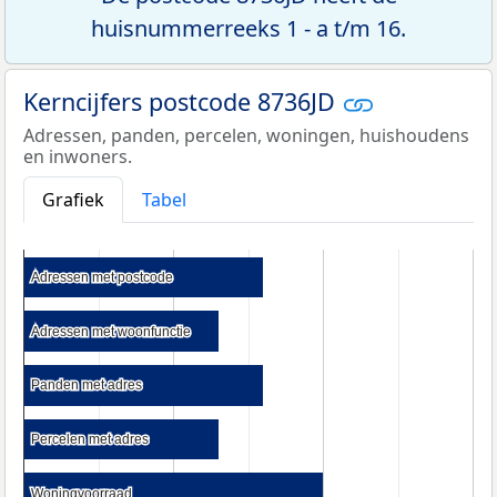
huisnummerreeks 1 - a t/m 16.
Kerncijfers postcode 8736JD
Adressen, panden, percelen, woningen, huishoudens
en inwoners.
Grafiek
Tabel
Adressen met postcode
Adressen met postcode
Adressen met woonfunctie
Adressen met woonfunctie
Panden met adres
Panden met adres
Percelen met adres
Percelen met adres
Woningvoorraad
Woningvoorraad