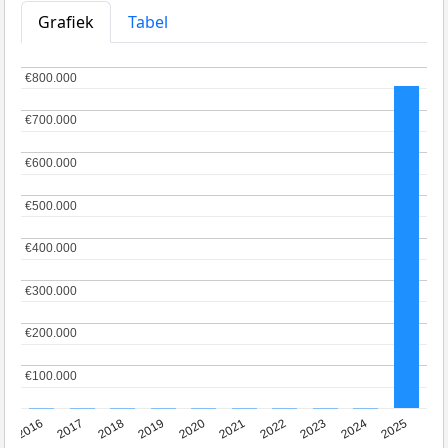
Grafiek
Tabel
€800.000
€800.000
€700.000
€700.000
€600.000
€600.000
€500.000
€500.000
€400.000
€400.000
€300.000
€300.000
€200.000
€200.000
€100.000
€100.000
2016
2017
2018
2019
2020
2021
2022
2023
2024
2025