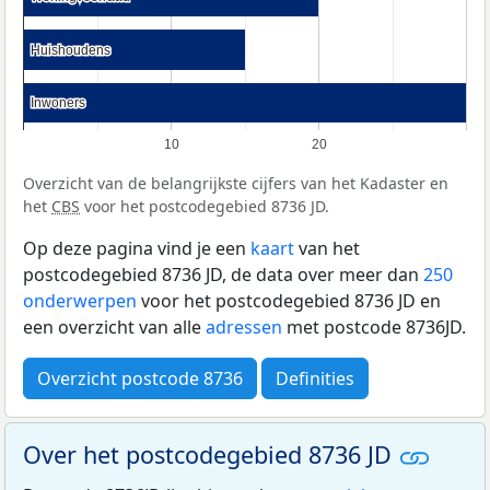
Huishoudens
Huishoudens
Inwoners
Inwoners
10
20
Overzicht van de belangrijkste cijfers van het Kadaster en
het
CBS
voor het postcodegebied 8736 JD.
Op deze pagina vind je een
kaart
van het
postcodegebied 8736 JD, de data over meer dan
250
onderwerpen
voor het postcodegebied 8736 JD en
een overzicht van alle
adressen
met postcode 8736JD.
Overzicht postcode 8736
Definities
Over het postcodegebied 8736 JD