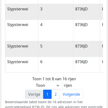
Slypsterwei
3
8736JD
Re
Slypsterwei
4
8736JD
Re
Slypsterwei
5
8736JD
Re
Slypsterwei
6
8736JD
Re
Toon 1 tot 8 van 16 rijen
Toon
rijen
Vorige
1
2
Volgende
Bovenstaande tabel toont de 16 adressen in het
postcodegebied 8736 JD. Dit zijn alle adressen met postcode