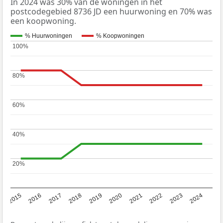
In 2024 was 30% van de woningen in het
postcodegebied 8736 JD een huurwoning en 70% was
een koopwoning.
% Huurwoningen
% Koopwoningen
100%
100%
80%
80%
60%
60%
40%
40%
20%
20%
2015
2016
2017
2018
2019
2020
2021
2022
2023
2024