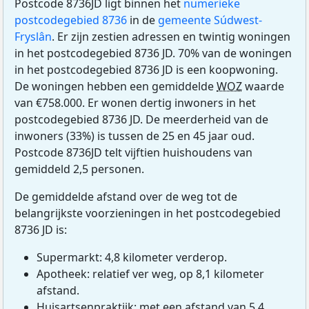
Postcode 8736JD ligt binnen het
numerieke
postcodegebied 8736
in de
gemeente Súdwest-
Fryslân
. Er zijn zestien adressen en twintig woningen
in het postcodegebied 8736 JD. 70% van de woningen
in het postcodegebied 8736 JD is een koopwoning.
De woningen hebben een gemiddelde
WOZ
waarde
van €758.000. Er wonen dertig inwoners in het
postcodegebied 8736 JD. De meerderheid van de
inwoners (33%) is tussen de 25 en 45 jaar oud.
Postcode 8736JD telt vijftien huishoudens van
gemiddeld 2,5 personen.
De gemiddelde afstand over de weg tot de
belangrijkste voorzieningen in het postcodegebied
8736 JD is:
Supermarkt: 4,8 kilometer verderop.
Apotheek: relatief ver weg, op 8,1 kilometer
afstand.
Huisartsenpraktijk: met een afstand van 5,4