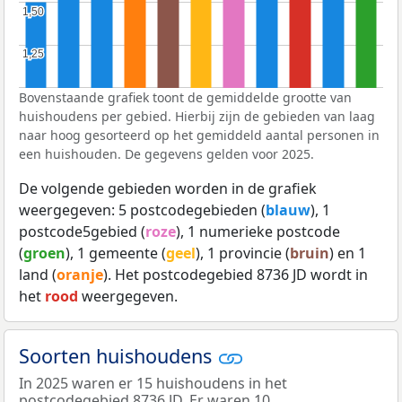
1,50
1,50
1,25
1,25
Bovenstaande grafiek toont de gemiddelde grootte van
huishoudens per gebied. Hierbij zijn de gebieden van laag
naar hoog gesorteerd op het gemiddeld aantal personen in
een huishouden. De gegevens gelden voor 2025.
De volgende gebieden worden in de grafiek
weergegeven: 5 postcodegebieden (
blauw
), 1
postcode5gebied (
roze
), 1 numerieke postcode
(
groen
), 1 gemeente (
geel
), 1 provincie (
bruin
) en 1
land (
oranje
). Het postcodegebied 8736 JD wordt in
het
rood
weergegeven.
Soorten huishoudens
In 2025 waren er 15 huishoudens in het
postcodegebied 8736 JD. Er waren 10