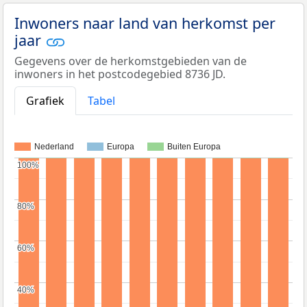
Inwoners naar land van herkomst per
jaar
Gegevens over de herkomstgebieden van de
inwoners in het postcodegebied 8736 JD.
Grafiek
Tabel
Nederland
Europa
Buiten Europa
100%
100%
80%
80%
60%
60%
40%
40%