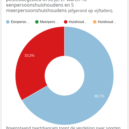
eenpersoonshuishoudens en 5
meerpersoonshuishoudens
.
(afgerond op vijftallen)
Eenperso…
Meerpers…
Huishoud…
Huishoud…
33,3%
66,7%
Bovenstaand taartdiagram toont de verdeling naar soorten