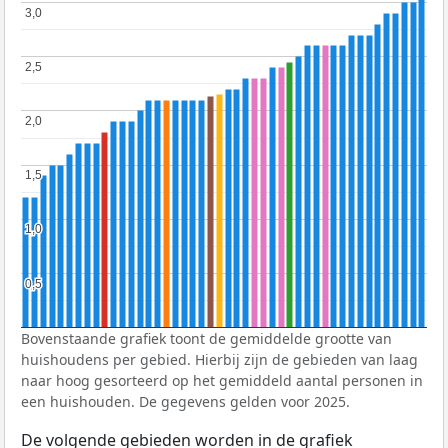
3,0
3,0
2,5
2,5
2,0
2,0
1,5
1,5
1,0
1,0
0,5
0,5
Bovenstaande grafiek toont de gemiddelde grootte van
huishoudens per gebied. Hierbij zijn de gebieden van laag
naar hoog gesorteerd op het gemiddeld aantal personen in
een huishouden. De gegevens gelden voor 2025.
De volgende gebieden worden in de grafiek