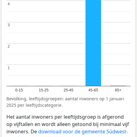
4
4
3
3
2
2
1
1
0-15
15-25
25-45
45-65
65+
Bevolking, leeftijdsgroepen: aantal inwoners op 1 januari
2025 per leeftijdscategorie.
Het aantal inwoners per leeftijdsgroep is afgerond
op vijftallen en wordt alleen getoond bij minimaal vijf
inwoners. De
download voor de gemeente Súdwest-