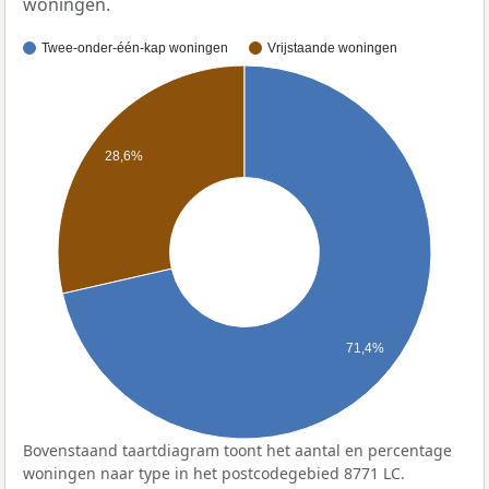
woningen.
Twee-onder-één-kap woningen
Vrijstaande woningen
28,6%
71,4%
Bovenstaand taartdiagram toont het aantal en percentage
woningen naar type in het postcodegebied 8771 LC.