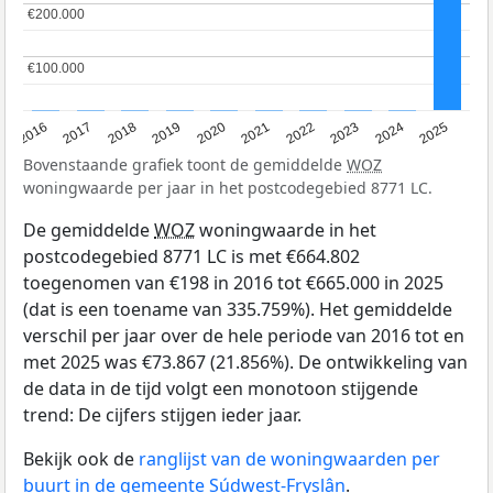
€200.000
€200.000
€100.000
€100.000
2016
2017
2018
2019
2020
2021
2022
2023
2024
2025
Bovenstaande grafiek toont de gemiddelde
WOZ
woningwaarde per jaar in het postcodegebied 8771 LC.
De gemiddelde
WOZ
woningwaarde in het
postcodegebied 8771 LC is met €664.802
toegenomen van €198 in 2016 tot €665.000 in 2025
(dat is een toename van 335.759%). Het gemiddelde
verschil per jaar over de hele periode van 2016 tot en
met 2025 was €73.867 (21.856%). De ontwikkeling van
de data in de tijd volgt een monotoon stijgende
trend: De cijfers stijgen ieder jaar.
Bekijk ook de
ranglijst van de woningwaarden per
buurt in de gemeente Súdwest-Fryslân
.