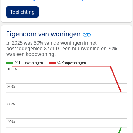
Toelichting
Eigendom van woningen
In 2025 was 30% van de woningen in het
postcodegebied 8771 LC een huurwoning en 70%
was een koopwoning.
% Huurwoningen
% Koopwoningen
100%
100%
80%
80%
60%
60%
40%
40%