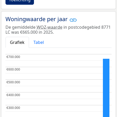
Woningwaarde per jaar
De gemiddelde
WOZ-waarde
in postcodegebied 8771
LC was €665.000 in 2025.
Grafiek
Tabel
€700.000
€700.000
€600.000
€600.000
€500.000
€500.000
€400.000
€400.000
€300.000
€300.000