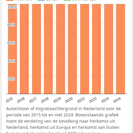
100%
100%
80%
80%
60%
60%
40%
40%
20%
20%
2015
2016
2017
2018
2019
2020
2021
2022
2023
2024
Autochtoon of migratieachtergrond in Nederland voor de
periode van 2015 tot en met 2024: Bovenstaande grafiek
toont de verdeling van de bevolking naar herkomst uit
Nederland, herkomst uit Europa en herkomst van buiten