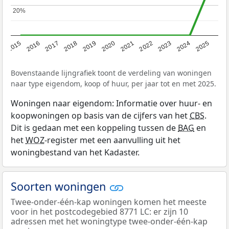
20%
20%
2019
2022
2025
2017
2020
2023
2015
2018
2021
2024
2016
Bovenstaande lijngrafiek toont de verdeling van woningen
naar type eigendom, koop of huur, per jaar tot en met 2025.
Woningen naar eigendom: Informatie over huur- en
koopwoningen op basis van de cijfers van het
CBS
.
Dit is gedaan met een koppeling tussen de
BAG
en
het
WOZ
-register met een aanvulling uit het
woningbestand van het Kadaster.
Soorten woningen
Twee-onder-één-kap woningen komen het meeste
voor in het postcodegebied 8771 LC: er zijn 10
adressen met het woningtype twee-onder-één-kap