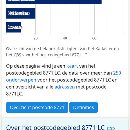
Huishoudens
Huishoudens
Inwoners
Inwoners
20
40
60
Overzicht van de belangrijkste cijfers van het Kadaster en
het
CBS
voor het postcodegebied 8771 LC.
Op deze pagina vind je een
kaart
van het
postcodegebied 8771 LC, de data over meer dan
250
onderwerpen
voor het postcodegebied 8771 LC en
een overzicht van alle
adressen
met postcode
8771LC.
Overzicht postcode 8771
Definities
Over het postcodegebied 8771 LC