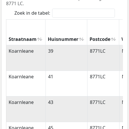
8771 LC.
Zoek in de tabel:
Straatnaam
Huisnummer
Postcode
Wo
Straatnaam
Huisnummer
Postcode
Wo
Koarnleane
39
8771LC
Nij
Koarnleane
41
8771LC
Nij
Koarnleane
43
8771LC
Nij
Koarnleane
45
8771LC
Nij