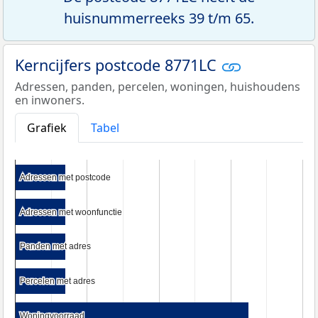
huisnummerreeks 39 t/m 65.
Kerncijfers postcode 8771LC
Adressen, panden, percelen, woningen, huishoudens
en inwoners.
Grafiek
Tabel
Adressen met postcode
Adressen met postcode
Adressen met woonfunctie
Adressen met woonfunctie
Panden met adres
Panden met adres
Percelen met adres
Percelen met adres
Woningvoorraad
Woningvoorraad