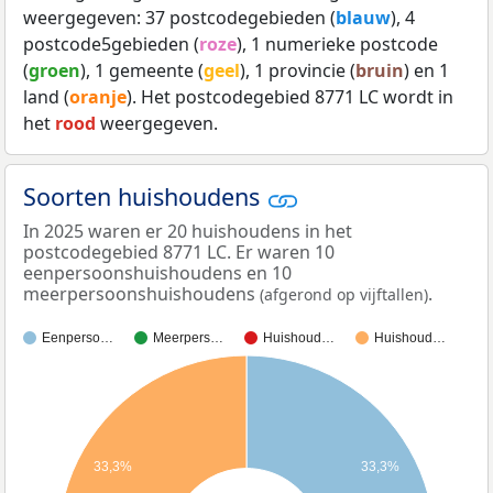
weergegeven: 37 postcodegebieden (
blauw
), 4
postcode5gebieden (
roze
), 1 numerieke postcode
(
groen
), 1 gemeente (
geel
), 1 provincie (
bruin
) en 1
land (
oranje
). Het postcodegebied 8771 LC wordt in
het
rood
weergegeven.
Soorten huishoudens
In 2025 waren er 20 huishoudens in het
postcodegebied 8771 LC. Er waren 10
eenpersoonshuishoudens en 10
meerpersoonshuishoudens
.
(afgerond op vijftallen)
Eenperso…
Meerpers…
Huishoud…
Huishoud…
33,3%
33,3%