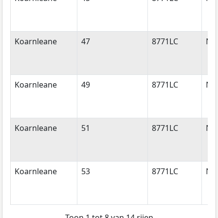
Koarnleane
47
8771LC
Nij
Koarnleane
49
8771LC
Nij
Koarnleane
51
8771LC
Nij
Koarnleane
53
8771LC
Nij
Toon 1 tot 8 van 14 rijen