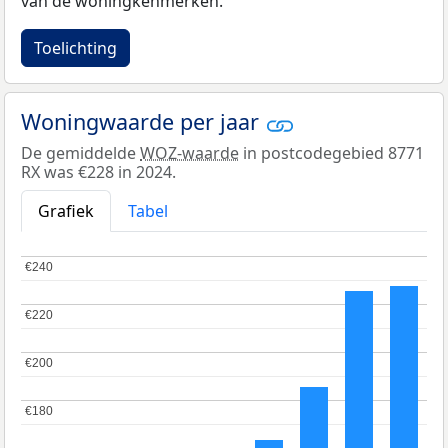
van de woningkenmerken.
Toelichting
Woningwaarde per jaar
De gemiddelde
WOZ-waarde
in postcodegebied 8771
RX was €228 in 2024.
Grafiek
Tabel
€240
€240
€220
€220
€200
€200
€180
€180