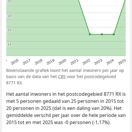
20
20
18
18
16
16
14
14
2015
2016
2017
2018
2019
2020
2021
2022
2023
2024
2025
Bovenstaande grafiek toont het aantal inwoners per jaar op
basis van de data van het
CBS
voor het postcodegebied
8771 RX.
Het aantal inwoners in het postcodegebied 8771 RX is
met 5 personen gedaald van 25 personen in 2015 tot
20 personen in 2025 (dat is een daling van 20%). Het
gemiddelde verschil per jaar over de hele periode van
2015 tot en met 2025 was -0 personen (-1,17%).