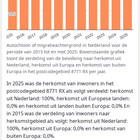
20%
20%
2019
2022
2017
2025
2020
2015
2023
2018
2021
2016
2024
Autochtoon of migratieachtergrond in Nederland voor de
periode van 2015 tot en met 2025: Bovenstaande grafiek
toont de verdeling van de bevolking naar herkomst uit
Nederland, herkomst uit Europa en herkomst van buiten
Europa in het postcodegebied 8771 RX per jaar.
In 2025 was de herkomst van inwoners in het
postcodegebied 8771 RX als volgt verdeeld: herkomst
uit Nederland: 100%, herkomst uit Europese landen:
0,0% en herkomst uit landen buiten Europa: 0,0% En
in 2015 was de verdeling van inwoners naar
herkomstgebied als volgt: herkomst uit Nederland:
100%, herkomst uit Europa: 0,0% en herkomst van
buiten Europa: 0,0%.