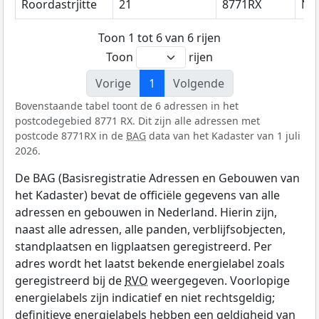
Roordastrjitte
21
8771RX
Nij
Toon 1 tot 6 van 6 rijen
Toon
rijen
Vorige
1
Volgende
Bovenstaande tabel toont de 6 adressen in het
postcodegebied 8771 RX. Dit zijn alle adressen met
postcode 8771RX in de
BAG
data van het Kadaster van 1 juli
2026.
De BAG (Basisregistratie Adressen en Gebouwen van
het Kadaster) bevat de officiële gegevens van alle
adressen en gebouwen in Nederland. Hierin zijn,
naast alle adressen, alle panden, verblijfsobjecten,
standplaatsen en ligplaatsen geregistreerd. Per
adres wordt het laatst bekende energielabel zoals
geregistreerd bij de
RVO
weergegeven. Voorlopige
energielabels zijn indicatief en niet rechtsgeldig;
definitieve energielabels hebben een geldigheid van