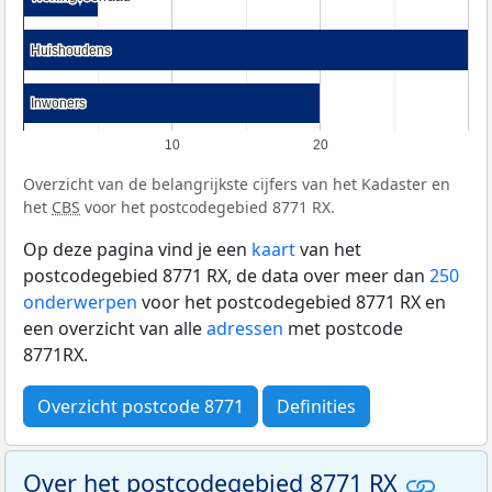
Huishoudens
Huishoudens
Inwoners
Inwoners
10
20
Overzicht van de belangrijkste cijfers van het Kadaster en
het
CBS
voor het postcodegebied 8771 RX.
Op deze pagina vind je een
kaart
van het
postcodegebied 8771 RX, de data over meer dan
250
onderwerpen
voor het postcodegebied 8771 RX en
een overzicht van alle
adressen
met postcode
8771RX.
Overzicht postcode 8771
Definities
Over het postcodegebied 8771 RX