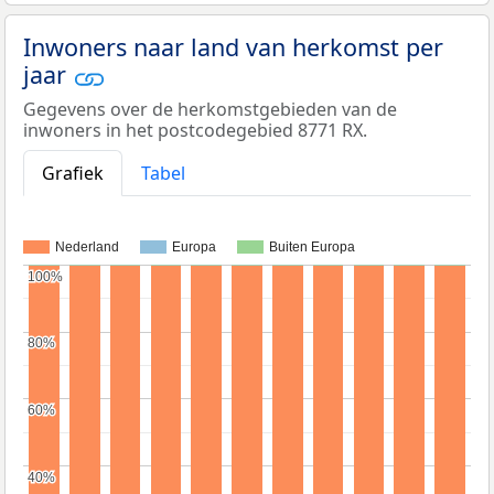
Inwoners naar land van herkomst per
jaar
Gegevens over de herkomstgebieden van de
inwoners in het postcodegebied 8771 RX.
Grafiek
Tabel
Nederland
Europa
Buiten Europa
100%
100%
80%
80%
60%
60%
40%
40%