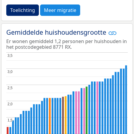
Toelichting
Meer migratie
Gemiddelde huishoudensgrootte
Er wonen gemiddeld 1,2 personen per huishouden in
het postcodegebied 8771 RX.
3,5
3,5
3,0
3,0
2,5
2,5
2,0
2,0
1,5
1,5