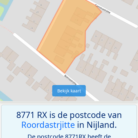
Bekijk kaart
8771 RX is de postcode van
Roordastrjitte
in Nijland.
De postcode 8771RX heeft de