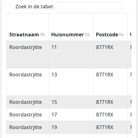
Zoek in de tabel:
Straatnaam
Huisnummer
Postcode
Wo
Straatnaam
Huisnummer
Postcode
Wo
Roordastrjitte
11
8771RX
Nij
Roordastrjitte
13
8771RX
Nij
Roordastrjitte
15
8771RX
Nij
Roordastrjitte
17
8771RX
Nij
Roordastrjitte
19
8771RX
Nij