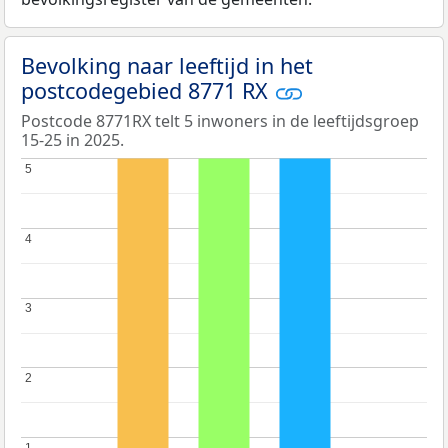
Bevolking naar leeftijd in het
postcodegebied 8771 RX
Postcode 8771RX telt 5 inwoners in de leeftijdsgroep
15-25 in 2025.
5
5
4
4
3
3
2
2