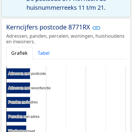
huisnummerreeks 11 t/m 21.
Kerncijfers postcode 8771RX
Adressen, panden, percelen, woningen, huishoudens
en inwoners.
Grafiek
Tabel
Adressen met postcode
Adressen met postcode
Adressen met woonfunctie
Adressen met woonfunctie
Panden met adres
Panden met adres
Percelen met adres
Percelen met adres
Woningvoorraad
Woningvoorraad