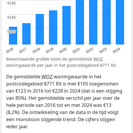
€160
€160
€140
€140
€120
€120
2016
2017
2018
2019
2020
2021
2022
2023
2024
Bovenstaande grafiek toont de gemiddelde
WOZ
woningwaarde per jaar in het postcodegebied 8771 RX.
De gemiddelde
WOZ
woningwaarde in het
postcodegebied 8771 RX is met €105 toegenomen
van €123 in 2016 tot €228 in 2024 (dat is een stijging
van 85%). Het gemiddelde verschil per jaar over de
hele periode van 2016 tot en met 2024 was €13
(8,2%). De ontwikkeling van de data in de tijd volgt
een monotoon stijgende trend: De cijfers stijgen
ieder jaar.