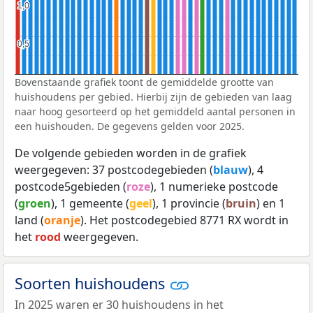
1,0
1,0
0,5
0,5
Bovenstaande grafiek toont de gemiddelde grootte van
huishoudens per gebied. Hierbij zijn de gebieden van laag
naar hoog gesorteerd op het gemiddeld aantal personen in
een huishouden. De gegevens gelden voor 2025.
De volgende gebieden worden in de grafiek
weergegeven: 37 postcodegebieden (
blauw
), 4
postcode5gebieden (
roze
), 1 numerieke postcode
(
groen
), 1 gemeente (
geel
), 1 provincie (
bruin
) en 1
land (
oranje
). Het postcodegebied 8771 RX wordt in
het
rood
weergegeven.
Soorten huishoudens
In 2025 waren er 30 huishoudens in het