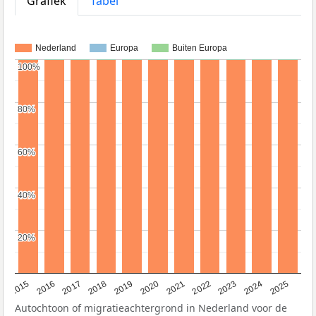
Grafiek
Tabel
Nederland
Europa
Buiten Europa
100%
100%
80%
80%
60%
60%
40%
40%
20%
20%
2019
2022
2017
2025
2020
2015
2023
2018
2021
2016
2024
Autochtoon of migratieachtergrond in Nederland voor de