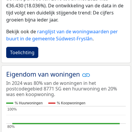
€36.430 (18.036%). De ontwikkeling van de data in de
tijd volgt een duidelijk stijgende trend: De cijfers
groeien bijna ieder jaar.
Bekijk ook de
ranglijst van de woningwaarden per
buurt in de gemeente Súdwest-Fryslân
.
Toelichting
Eigendom van woningen
In 2024 was 80% van de woningen in het
postcodegebied 8771 SG een huurwoning en 20%
was een koopwoning.
% Huurwoningen
% Koopwoningen
100%
100%
80%
80%