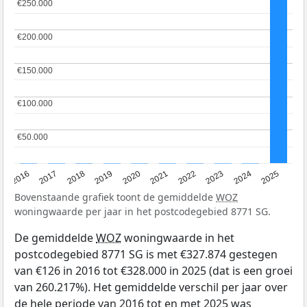
€250.000
€250.000
€200.000
€200.000
€150.000
€150.000
€100.000
€100.000
€50.000
€50.000
2016
2017
2018
2019
2020
2021
2022
2023
2024
2025
Bovenstaande grafiek toont de gemiddelde
WOZ
woningwaarde per jaar in het postcodegebied 8771 SG.
De gemiddelde
WOZ
woningwaarde in het
postcodegebied 8771 SG is met €327.874 gestegen
van €126 in 2016 tot €328.000 in 2025 (dat is een groei
van 260.217%). Het gemiddelde verschil per jaar over
de hele periode van 2016 tot en met 2025 was