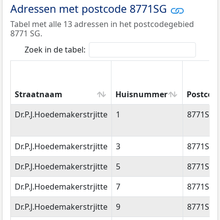
Adressen met postcode 8771SG
Tabel met alle 13 adressen in het postcodegebied
8771 SG.
Zoek in de tabel:
Straatnaam
Huisnummer
Postcod
Straatnaam
Huisnummer
Postcod
Dr.P.J.Hoedemakerstrjitte
1
8771SG
Dr.P.J.Hoedemakerstrjitte
3
8771SG
Dr.P.J.Hoedemakerstrjitte
5
8771SG
Dr.P.J.Hoedemakerstrjitte
7
8771SG
Dr.P.J.Hoedemakerstrjitte
9
8771SG