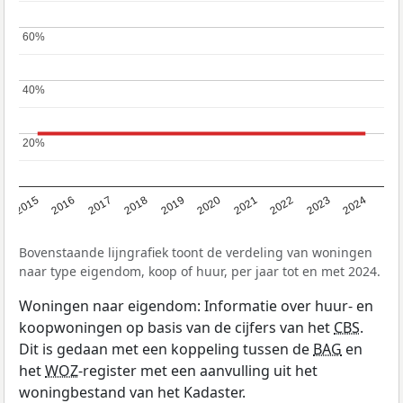
60%
60%
40%
40%
20%
20%
2015
2016
2017
2018
2019
2020
2021
2022
2023
2024
Bovenstaande lijngrafiek toont de verdeling van woningen
naar type eigendom, koop of huur, per jaar tot en met 2024.
Woningen naar eigendom: Informatie over huur- en
koopwoningen op basis van de cijfers van het
CBS
.
Dit is gedaan met een koppeling tussen de
BAG
en
het
WOZ
-register met een aanvulling uit het
woningbestand van het Kadaster.