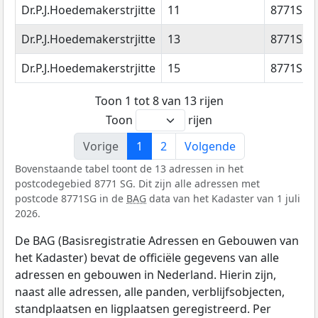
Dr.P.J.Hoedemakerstrjitte
11
8771SG
Dr.P.J.Hoedemakerstrjitte
13
8771SG
Dr.P.J.Hoedemakerstrjitte
15
8771SG
Toon 1 tot 8 van 13 rijen
Toon
rijen
Vorige
1
2
Volgende
Bovenstaande tabel toont de 13 adressen in het
postcodegebied 8771 SG. Dit zijn alle adressen met
postcode 8771SG in de
BAG
data van het Kadaster van 1 juli
2026.
De BAG (Basisregistratie Adressen en Gebouwen van
het Kadaster) bevat de officiële gegevens van alle
adressen en gebouwen in Nederland. Hierin zijn,
naast alle adressen, alle panden, verblijfsobjecten,
standplaatsen en ligplaatsen geregistreerd. Per