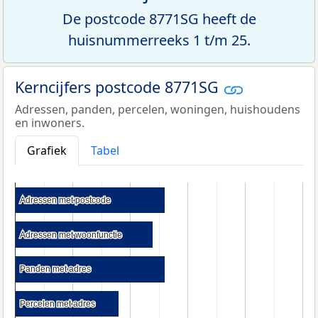
De postcode 8771SG heeft de
huisnummerreeks 1 t/m 25.
Kerncijfers postcode 8771SG
Adressen, panden, percelen, woningen, huishoudens
en inwoners.
Grafiek
Tabel
Adressen met postcode
Adressen met postcode
Adressen met woonfunctie
Adressen met woonfunctie
Panden met adres
Panden met adres
Percelen met adres
Percelen met adres