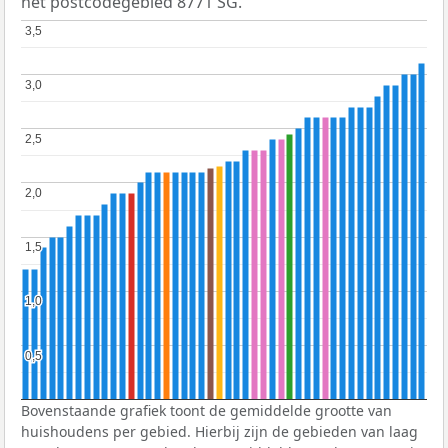
het postcodegebied 8771 SG.
3,5
3,5
3,0
3,0
2,5
2,5
2,0
2,0
1,5
1,5
1,0
1,0
0,5
0,5
Bovenstaande grafiek toont de gemiddelde grootte van
huishoudens per gebied. Hierbij zijn de gebieden van laag