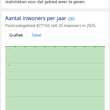
statistieken voor dat gebied weer te geven.
Aantal inwoners per jaar
Postcodegebied 8771SG telt 25 inwoners in 2025.
Grafiek
Tabel
25
25
24
24
23
23
22
22