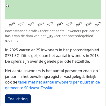
21
21
2015
2016
2017
2018
2019
2020
2021
2022
2023
2024
2025
Bovenstaande grafiek toont het aantal inwoners per jaar op
basis van de data van het
CBS
voor het postcodegebied
8771 SG.
In 2025 waren er 25 inwoners in het postcodegebied
8771 SG. Dit is gelijk aan het aantal inwoners in 2015.
De cijfers zijn over de gehele periode hetzelfde.
Het aantal inwoners is het aantal personen zoals op 1
januari in het bevolkingsregister vastgelegd. Bekijk
ook de
tabel met het aantal inwoners per buurt in de
gemeente Súdwest-Fryslân
.
Toelichting