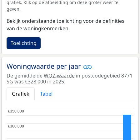
grafiek. Klik op de afbeelding om deze groter weer te
geven.
Bekijk onderstaande toelichting voor de definities
van de woningkenmerken.
Toelichting
Woningwaarde per jaar
De gemiddelde
WOZ-waarde
in postcodegebied 8771
SG was €328.000 in 2025.
Grafiek
Tabel
€350.000
€350.000
€300.000
€300.000