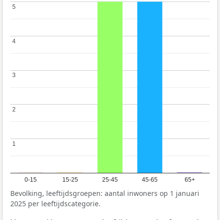
5
5
4
4
3
3
2
2
1
1
0-15
15-25
25-45
45-65
65+
Bevolking, leeftijdsgroepen: aantal inwoners op 1 januari
2025 per leeftijdscategorie.