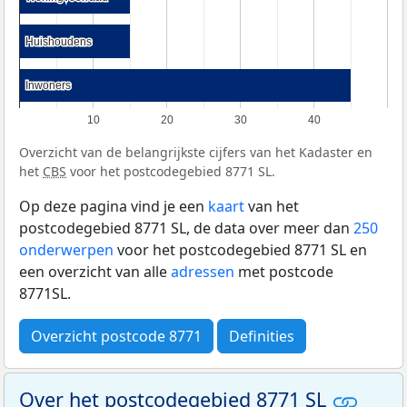
Huishoudens
Huishoudens
Inwoners
Inwoners
10
20
30
40
Overzicht van de belangrijkste cijfers van het Kadaster en
het
CBS
voor het postcodegebied 8771 SL.
Op deze pagina vind je een
kaart
van het
postcodegebied 8771 SL, de data over meer dan
250
onderwerpen
voor het postcodegebied 8771 SL en
een overzicht van alle
adressen
met postcode
8771SL.
Overzicht postcode 8771
Definities
Over het postcodegebied 8771 SL