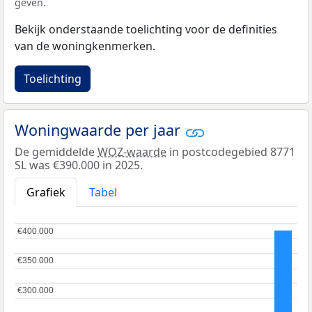
geven.
Bekijk onderstaande toelichting voor de definities
van de woningkenmerken.
Toelichting
Woningwaarde per jaar
De gemiddelde
WOZ-waarde
in postcodegebied 8771
SL was €390.000 in 2025.
Grafiek
Tabel
€400.000
€400.000
€350.000
€350.000
€300.000
€300.000