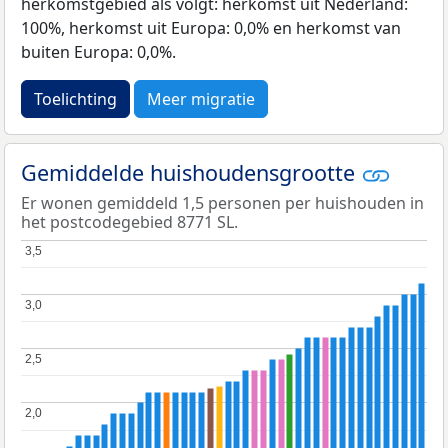
herkomstgebied als volgt: herkomst uit Nederland:
100%, herkomst uit Europa: 0,0% en herkomst van
buiten Europa: 0,0%.
Toelichting
Meer migratie
Gemiddelde huishoudensgrootte
Er wonen gemiddeld 1,5 personen per huishouden in
het postcodegebied 8771 SL.
3,5
3,5
3,0
3,0
2,5
2,5
2,0
2,0