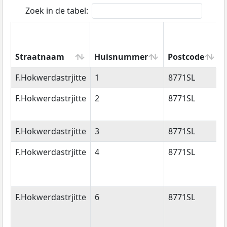
Zoek in de tabel:
Straatnaam
Huisnummer
Postcode
Straatnaam
Huisnummer
Postcode
F.Hokwerdastrjitte
1
8771SL
F.Hokwerdastrjitte
2
8771SL
F.Hokwerdastrjitte
3
8771SL
F.Hokwerdastrjitte
4
8771SL
F.Hokwerdastrjitte
6
8771SL