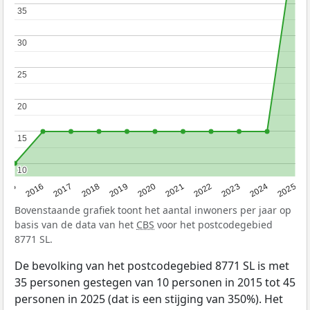
35
35
30
30
25
25
20
20
15
15
10
10
2015
2016
2017
2018
2019
2020
2021
2022
2023
2024
2025
Bovenstaande grafiek toont het aantal inwoners per jaar op
basis van de data van het
CBS
voor het postcodegebied
8771 SL.
De bevolking van het postcodegebied 8771 SL is met
35 personen gestegen van 10 personen in 2015 tot 45
personen in 2025 (dat is een stijging van 350%). Het