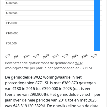
€250.000
€250.000
€200.000
€200.000
€150.000
€150.000
€100.000
€100.000
€50.000
€50.000
2016
2017
2018
2019
2020
2021
2022
2023
2024
2025
Bovenstaande grafiek toont de gemiddelde
WOZ
woningwaarde per jaar in het postcodegebied 8771 SL.
De gemiddelde
WOZ
woningwaarde in het
postcodegebied 8771 SL is met €389.870 gestegen
van €130 in 2016 tot €390.000 in 2025 (dat is een
toename van 299.900%). Het gemiddelde verschil per
jaar over de hele periode van 2016 tot en met 2025
was €43.319 (20.532%). De ontwikkeling van de data