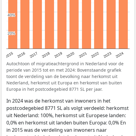
40%
40%
20%
20%
2015
2016
2017
2018
2019
2020
2021
2022
2023
2024
Autochtoon of migratieachtergrond in Nederland voor de
periode van 2015 tot en met 2024: Bovenstaande grafiek
toont de verdeling van de bevolking naar herkomst uit
Nederland, herkomst uit Europa en herkomst van buiten
Europa in het postcodegebied 8771 SL per jaar.
In 2024 was de herkomst van inwoners in het
postcodegebied 8771 SL als volgt verdeeld: herkomst
uit Nederland: 100%, herkomst uit Europese landen:
0,0% en herkomst uit landen buiten Europa: 0,0% En
in 2015 was de verdeling van inwoners naar