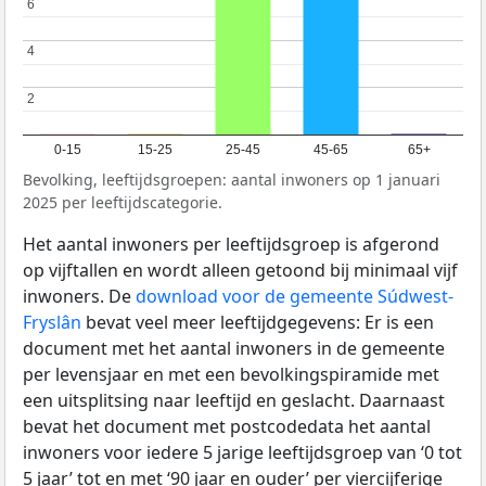
6
6
4
4
2
2
0-15
15-25
25-45
45-65
65+
Bevolking, leeftijdsgroepen: aantal inwoners op 1 januari
2025 per leeftijdscategorie.
Het aantal inwoners per leeftijdsgroep is afgerond
op vijftallen en wordt alleen getoond bij minimaal vijf
inwoners. De
download voor de gemeente Súdwest-
Fryslân
bevat veel meer leeftijdgegevens: Er is een
document met het aantal inwoners in de gemeente
per levensjaar en met een bevolkingspiramide met
een uitsplitsing naar leeftijd en geslacht. Daarnaast
bevat het document met postcodedata het aantal
inwoners voor iedere 5 jarige leeftijdsgroep van ‘0 tot
5 jaar’ tot en met ‘90 jaar en ouder’ per viercijferige