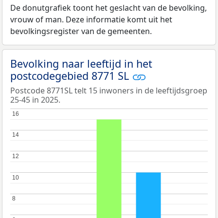
De donutgrafiek toont het geslacht van de bevolking,
vrouw of man. Deze informatie komt uit het
bevolkingsregister van de gemeenten.
Bevolking naar leeftijd in het
postcodegebied 8771 SL
Postcode 8771SL telt 15 inwoners in de leeftijdsgroep
25-45 in 2025.
16
16
14
14
12
12
10
10
8
8