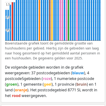
1,5
1,5
1,0
1,0
0,5
0,5
Bovenstaande grafiek toont de gemiddelde grootte van
huishoudens per gebied. Hierbij zijn de gebieden van laag
naar hoog gesorteerd op het gemiddeld aantal personen in
een huishouden. De gegevens gelden voor 2025.
De volgende gebieden worden in de grafiek
weergegeven: 37 postcodegebieden (
blauw
), 4
postcode5gebieden (
roze
), 1 numerieke postcode
(
groen
), 1 gemeente (
geel
), 1 provincie (
bruin
) en 1
land (
oranje
). Het postcodegebied 8771 SL wordt in
het
rood
weergegeven.