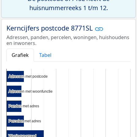
huisnummerreeks 1 t/m 12.
Kerncijfers postcode 8771SL
Adressen, panden, percelen, woningen, huishoudens
en inwoners.
Grafiek
Tabel
Adressen met postcode
Adressen met postcode
Adressen met woonfunctie
Adressen met woonfunctie
Panden met adres
Panden met adres
Percelen met adres
Percelen met adres
Woningvoorraad
Woningvoorraad