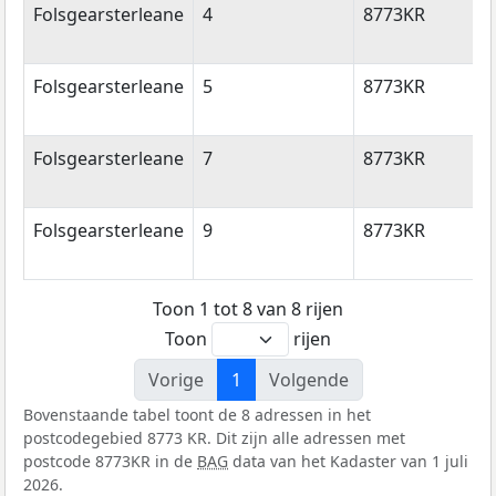
Folsgearsterleane
4
8773KR
F
Folsgearsterleane
5
8773KR
F
Folsgearsterleane
7
8773KR
F
Folsgearsterleane
9
8773KR
F
Toon 1 tot 8 van 8 rijen
Toon
rijen
Vorige
1
Volgende
Bovenstaande tabel toont de 8 adressen in het
postcodegebied 8773 KR. Dit zijn alle adressen met
postcode 8773KR in de
BAG
data van het Kadaster van 1 juli
2026.