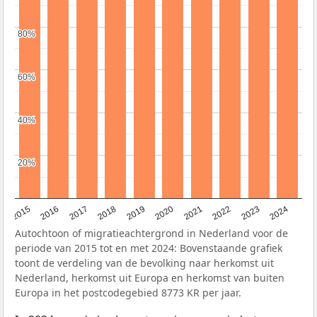
80%
80%
60%
60%
40%
40%
20%
20%
2015
2016
2017
2018
2019
2020
2021
2022
2023
2024
Autochtoon of migratieachtergrond in Nederland voor de
periode van 2015 tot en met 2024: Bovenstaande grafiek
toont de verdeling van de bevolking naar herkomst uit
Nederland, herkomst uit Europa en herkomst van buiten
Europa in het postcodegebied 8773 KR per jaar.