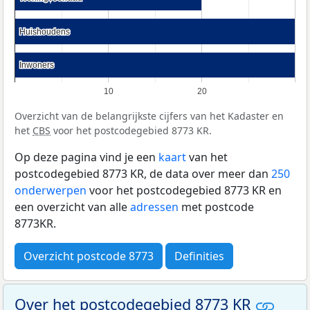
Huishoudens
Huishoudens
Inwoners
Inwoners
10
20
Overzicht van de belangrijkste cijfers van het Kadaster en
het
CBS
voor het postcodegebied 8773 KR.
Op deze pagina vind je een
kaart
van het
postcodegebied 8773 KR, de data over meer dan
250
onderwerpen
voor het postcodegebied 8773 KR en
een overzicht van alle
adressen
met postcode
8773KR.
Overzicht postcode 8773
Definities
Over het postcodegebied 8773 KR