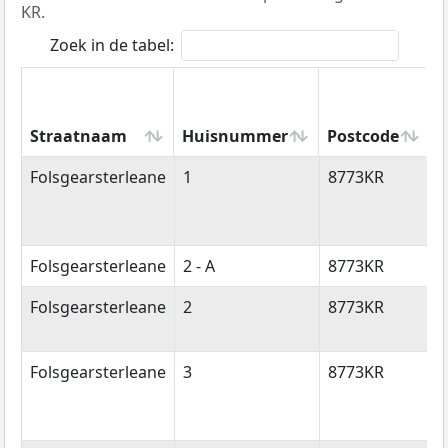
KR.
Zoek in de tabel:
Straatnaam
Huisnummer
Postcode
W
Straatnaam
Huisnummer
Postcode
Folsgearsterleane
1
8773KR
F
Folsgearsterleane
2 - A
8773KR
F
Folsgearsterleane
2
8773KR
F
Folsgearsterleane
3
8773KR
F