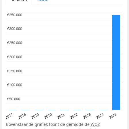
€350.000
€350.000
€300.000
€300.000
€250.000
€250.000
€200.000
€200.000
€150.000
€150.000
€100.000
€100.000
€50.000
€50.000
2017
2018
2019
2020
2021
2022
2023
2024
2025
Bovenstaande grafiek toont de gemiddelde
WOZ