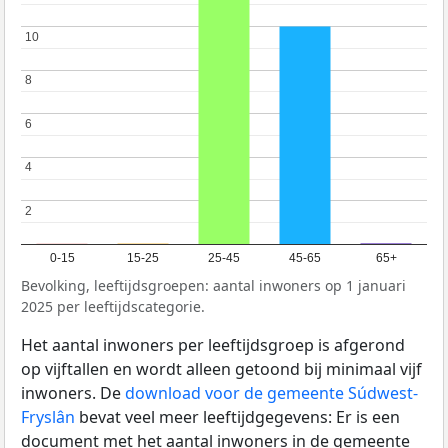
10
10
8
8
6
6
4
4
2
2
0-15
15-25
25-45
45-65
65+
Bevolking, leeftijdsgroepen: aantal inwoners op 1 januari
2025 per leeftijdscategorie.
Het aantal inwoners per leeftijdsgroep is afgerond
op vijftallen en wordt alleen getoond bij minimaal vijf
inwoners. De
download voor de gemeente Súdwest-
Fryslân
bevat veel meer leeftijdgegevens: Er is een
document met het aantal inwoners in de gemeente