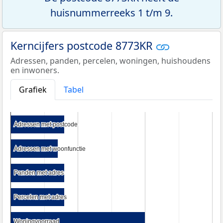
huisnummerreeks 1 t/m 9.
Kerncijfers postcode 8773KR
Adressen, panden, percelen, woningen, huishoudens
en inwoners.
Grafiek
Tabel
Adressen met postcode
Adressen met postcode
Adressen met woonfunctie
Adressen met woonfunctie
Panden met adres
Panden met adres
Percelen met adres
Percelen met adres
Woningvoorraad
Woningvoorraad