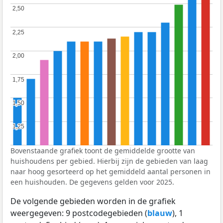
2,50
2,50
2,25
2,25
2,00
2,00
1,75
1,75
1,50
1,50
1,25
1,25
Bovenstaande grafiek toont de gemiddelde grootte van
huishoudens per gebied. Hierbij zijn de gebieden van laag
naar hoog gesorteerd op het gemiddeld aantal personen in
een huishouden. De gegevens gelden voor 2025.
De volgende gebieden worden in de grafiek
weergegeven: 9 postcodegebieden (
blauw
), 1