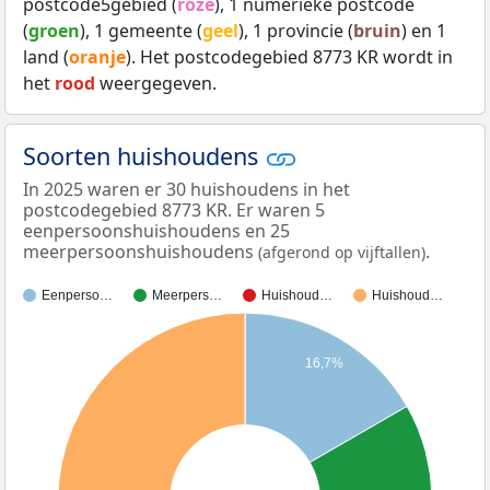
postcode5gebied (
roze
), 1 numerieke postcode
(
groen
), 1 gemeente (
geel
), 1 provincie (
bruin
) en 1
land (
oranje
). Het postcodegebied 8773 KR wordt in
het
rood
weergegeven.
Soorten huishoudens
In 2025 waren er 30 huishoudens in het
postcodegebied 8773 KR. Er waren 5
eenpersoonshuishoudens en 25
meerpersoonshuishoudens
.
(afgerond op vijftallen)
Eenperso…
Meerpers…
Huishoud…
Huishoud…
16,7%