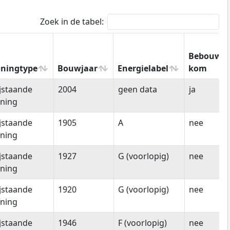
Zoek in de tabel:
Bebouwd
ningtype
Bouwjaar
Energielabel
kom
ningtype
Bouwjaar
Energielabel
Bebouwd
ijstaande
2004
geen data
ja
kom
ning
ijstaande
1905
A
nee
ning
ijstaande
1927
G (voorlopig)
nee
ning
ijstaande
1920
G (voorlopig)
nee
ning
ijstaande
1946
F (voorlopig)
nee