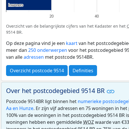
Inwoners
Inwoners
20
40
Overzicht van de belangrijkste cijfers van het Kadaster en het
9514 BR.
Op deze pagina vind je een
kaart
van het postcodegebied
meer dan
250 onderwerpen
voor het postcodegebied 95
van alle
adressen
met postcode 9514BR.
Overzicht postcode 9514
Definities
Over het postcodegebied 9514 BR
Postcode 9514BR ligt binnen het
numerieke postcodege
Aa en Hunze
. Er zijn vijf adressen en 75 woningen in h
100% van de woningen in het postcodegebied 9514 BR i
woningen hebben een gemiddelde
WOZ
waarde van €330
inwoners in het postcodegebied 9514 BR en 75% van de i