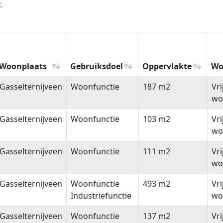
.
Woonplaats
Gebruiksdoel
Oppervlakte
Wo
Woonplaats
Gebruiksdoel
Oppervlakte
Wo
Gasselternijveen
Woonfunctie
187 m2
Vr
wo
Gasselternijveen
Woonfunctie
103 m2
Vr
wo
Gasselternijveen
Woonfunctie
111 m2
Vr
wo
Gasselternijveen
Woonfunctie
493 m2
Vr
Industriefunctie
wo
Gasselternijveen
Woonfunctie
137 m2
Vr