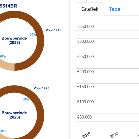
Grafiek
Tabel
€350.000
€350.000
€300.000
€300.000
€250.000
€250.000
€200.000
€200.000
€150.000
€150.000
€100.000
€100.000
€50.000
€50.000
2019
2020