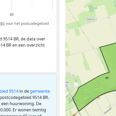
60
CBS
voor het postcodegebied
 9514 BR, de data over
14 BR en een overzicht
bied 9514
in de
gemeente
et postcodegebied 9514 BR.
s een huurwoning. De
.000. Er wonen twintig
nwoners is 65 jaar of