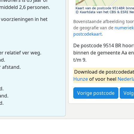
emiddeld 2,6 personen.
 voorzieningen in het
Bovenstaande afbeelding toon
de geografie van de
numeriek
postcodekaart
.
De postcode 9514 BR hoort
binnen de gemeente Aa en
r relatief ver weg.
t/m 9.
nd.
r afstand.
Download de postcodedat
Hunze
of voor heel
Nederl
d.
Vorige postcode
Volg
and.
d.