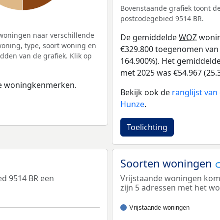
Bovenstaande grafiek toont 
postcodegebied 9514 BR.
woningen naar verschillende
De gemiddelde
WOZ
wonin
ning, type, soort woning en
€329.800 toegenomen van €2
dden van de grafiek. Klik op
164.900%). Het gemiddelde 
met 2025 was €54.967 (25.
 de woningkenmerken.
Bekijk ook de
ranglijst va
Hunze
.
Toelichting
Soorten woningen
ed 9514 BR een
Vrijstaande woningen kome
zijn 5 adressen met het w
Vrijstaande woningen