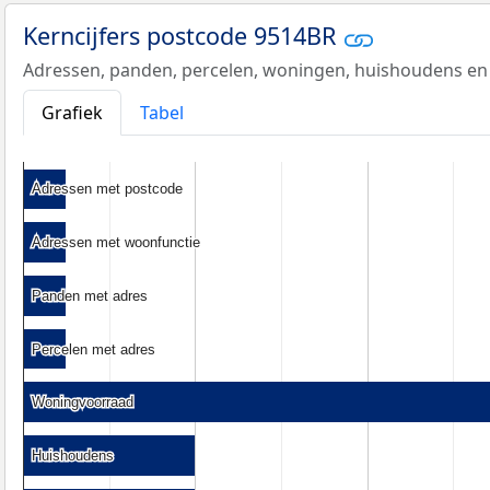
Kerncijfers postcode 9514BR
Adressen, panden, percelen, woningen, huishoudens en
Grafiek
Tabel
Adressen met postcode
Adressen met postcode
Adressen met woonfunctie
Adressen met woonfunctie
Panden met adres
Panden met adres
Percelen met adres
Percelen met adres
Woningvoorraad
Woningvoorraad
Huishoudens
Huishoudens