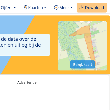
Cijfers
Kaarten
Meer
Download
 de data over de
n en uitleg bij de
Bekijk kaart
Advertentie: