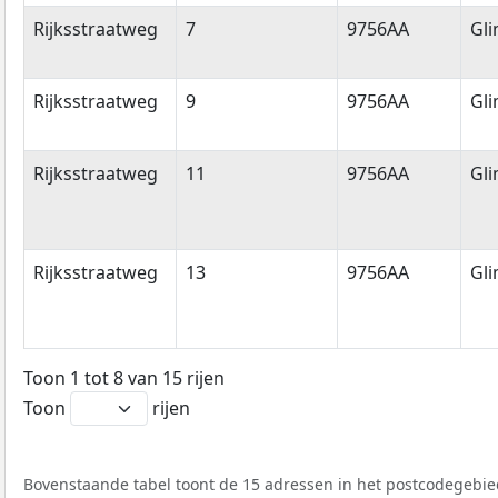
Rijksstraatweg
7
9756AA
Gl
Rijksstraatweg
9
9756AA
Gl
Rijksstraatweg
11
9756AA
Gl
Rijksstraatweg
13
9756AA
Gl
Toon 1 tot 8 van 15 rijen
Toon
rijen
Bovenstaande tabel toont de 15 adressen in het postcodegebied