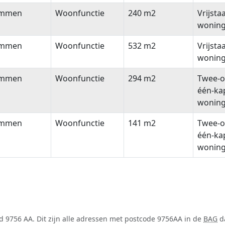
immen
Woonfunctie
240 m2
Vrijsta
wonin
immen
Woonfunctie
532 m2
Vrijsta
wonin
immen
Woonfunctie
294 m2
Twee-o
één-ka
wonin
immen
Woonfunctie
141 m2
Twee-o
één-ka
wonin
 9756 AA. Dit zijn alle adressen met postcode 9756AA in de
BAG
da