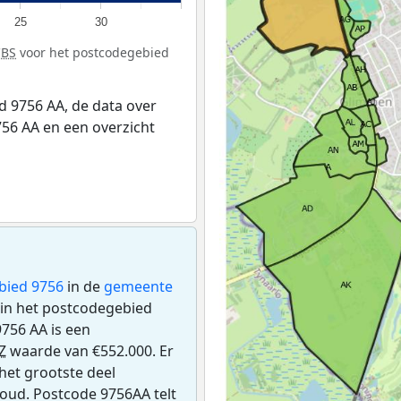
25
30
CBS
voor het postcodegebied
 9756 AA, de data over
56 AA en een overzicht
bied 9756
in de
gemeente
en in het postcodegebied
756 AA is een
Z
waarde van €552.000. Er
het grootste deel
 oud. Postcode 9756AA telt