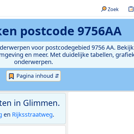
Zoek
eken
postcode 9756AA
onderwerpen voor postcodegebied 9756 AA. Bekijk
geving en meer. Met duidelijke tabellen, grafieke
onderwerpen.
Pagina inhoud ⇵
aten in Glimmen.
g
en
Rijksstraatweg
.