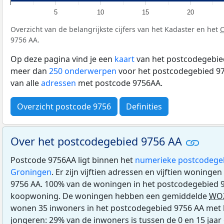
5
10
15
20
Overzicht van de belangrijkste cijfers van het Kadaster en het
9756 AA.
Op deze pagina vind je een
kaart
van het postcodegebied
meer dan
250 onderwerpen
voor het postcodegebied 97
van alle
adressen
met postcode 9756AA.
Overzicht postcode 9756
Definities
Over het postcodegebied 9756 AA
Postcode 9756AA ligt binnen het
numerieke postcodege
Groningen
. Er zijn vijftien adressen en vijftien woning
9756 AA. 100% van de woningen in het postcodegebied 9
koopwoning. De woningen hebben een gemiddelde
WO
wonen 35 inwoners in het postcodegebied 9756 AA met 
jongeren: 29% van de inwoners is tussen de 0 en 15 jaar