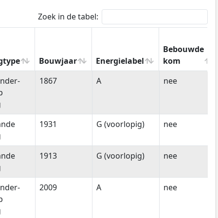
Zoek in de tabel:
Bebouwde
gtype
Bouwjaar
Energielabel
kom
gtype
Bouwjaar
Energielabel
Bebouwde
nder-
1867
A
nee
kom
p
g
ande
1931
G (voorlopig)
nee
g
ande
1913
G (voorlopig)
nee
g
nder-
2009
A
nee
p
g