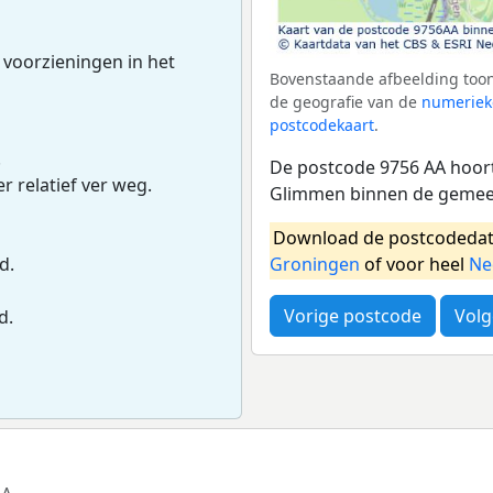
 voorzieningen in het
Bovenstaande afbeelding toon
de geografie van de
numeriek
postcodekaart
.
.
De postcode 9756 AA hoort
r relatief ver weg.
Glimmen binnen de gemee
Download de postcodedat
Groningen
of voor heel
Ne
d.
Vorige postcode
Volg
d.