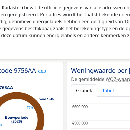
adaster) bevat de officiële gegevens van alle adressen en 
tsen geregistreerd. Per adres wordt het laatst bekende ener
ldig; definitieve energielabels hebben een geldigheid van 1
e gegevens beschikbaar, zoals het berekeningstype en de 
na deze datum kunnen energielabels en andere kenmerken zij
tcode 9756AA
Woningwaarde per 
De gemiddelde
WOZ-waar
Grafiek
Tabel
€600.000
€600.000
€500.000
€500.000