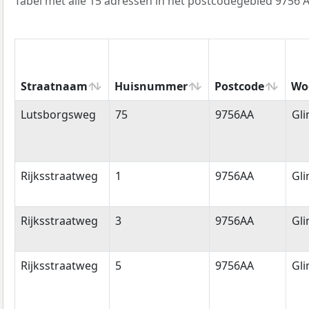
Tabel met alle 15 adressen in het postcodegebied 9756 A
Straatnaam
Huisnummer
Postcode
Wo
Straatnaam
Huisnummer
Postcode
Wo
Lutsborgsweg
75
9756AA
Gl
Rijksstraatweg
1
9756AA
Gl
Rijksstraatweg
3
9756AA
Gl
Rijksstraatweg
5
9756AA
Gl