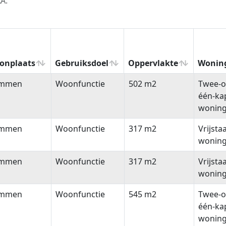
A.
onplaats
Gebruiksdoel
Oppervlakte
Wonin
onplaats
Gebruiksdoel
Oppervlakte
Wonin
immen
Woonfunctie
502 m2
Twee-o
één-ka
wonin
immen
Woonfunctie
317 m2
Vrijsta
wonin
immen
Woonfunctie
317 m2
Vrijsta
wonin
immen
Woonfunctie
545 m2
Twee-o
één-ka
wonin