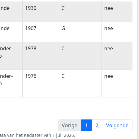
ande
1930
C
nee
g
ande
1907
G
nee
g
nder-
1978
C
nee
p
g
nder-
1976
C
nee
p
g
Vorige
1
2
Volgende
ta van het Kadaster van 1 juli 2026.