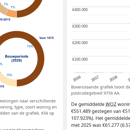
€400.000
€400.000
€300.000
€300.000
€200.000
€200.000
€100.000
€100.000
2
2016
2018
2017
Bovenstaande grafiek toont 
postcodegebied 9756 AA.
woningen naar verschillende
De gemiddelde
WOZ
wonin
ning, type, soort woning en
€551.489 gestegen van €511
dden van de grafiek. Klik op
107.923%). Het gemiddelde 
met 2025 was €61.277 (6.57