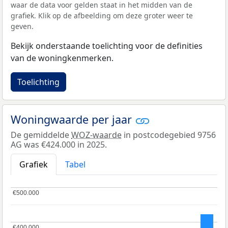
waar de data voor gelden staat in het midden van de
grafiek. Klik op de afbeelding om deze groter weer te
geven.
Bekijk onderstaande toelichting voor de definities
van de woningkenmerken.
Toelichting
Woningwaarde per jaar
De gemiddelde
WOZ-waarde
in postcodegebied 9756
AG was €424.000 in 2025.
Grafiek
Tabel
€500.000
€500.000
€400.000
€400.000