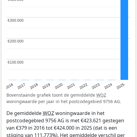
€300.000
€300.000
€200.000
€200.000
€100.000
€100.000
2016
2017
2018
2019
2020
2021
2022
2023
2024
2025
Bovenstaande grafiek toont de gemiddelde
WOZ
woningwaarde per jaar in het postcodegebied 9756 AG.
De gemiddelde
WOZ
woningwaarde in het
postcodegebied 9756 AG is met €423.621 gestegen
van €379 in 2016 tot €424.000 in 2025 (dat is een
stijging van 111.773%). Het gemiddelde verschil per