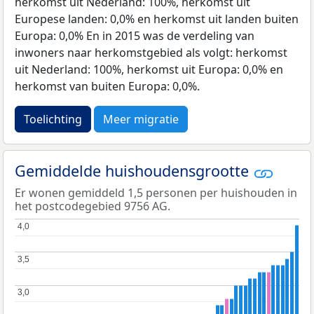
herkomst uit Nederland: 100%, herkomst uit
Europese landen: 0,0% en herkomst uit landen buiten
Europa: 0,0% En in 2015 was de verdeling van
inwoners naar herkomstgebied als volgt: herkomst
uit Nederland: 100%, herkomst uit Europa: 0,0% en
herkomst van buiten Europa: 0,0%.
Toelichting
Meer migratie
Gemiddelde huishoudensgrootte
Er wonen gemiddeld 1,5 personen per huishouden in
het postcodegebied 9756 AG.
4,0
4,0
3,5
3,5
3,0
3,0