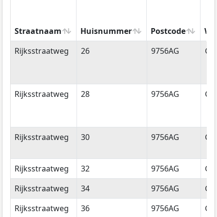
Straatnaam
Huisnummer
Postcode
Wo
Straatnaam
Huisnummer
Postcode
Wo
Rijksstraatweg
26
9756AG
Gl
Rijksstraatweg
28
9756AG
Gl
Rijksstraatweg
30
9756AG
Gl
Rijksstraatweg
32
9756AG
Gl
Rijksstraatweg
34
9756AG
Gl
Rijksstraatweg
36
9756AG
Gl