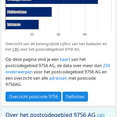
Huishoudens
Huishoudens
Inwoners
Inwoners
20
40
60
Overzicht van de belangrijkste cijfers van het Kadaster en
het
CBS
voor het postcodegebied 9756 AG.
Op deze pagina vind je een
kaart
van het
postcodegebied 9756 AG, de data over meer dan
250
onderwerpen
voor het postcodegebied 9756 AG en
een overzicht van alle
adressen
met postcode
9756AG.
Overzicht postcode 9756
Definities
Over het postcodegebied 9756 AG