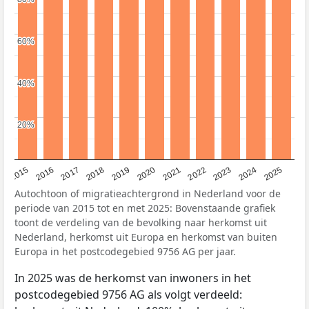
60%
60%
40%
40%
20%
20%
2019
2022
2017
2025
2020
2015
2023
2018
2021
2016
2024
Autochtoon of migratieachtergrond in Nederland voor de
periode van 2015 tot en met 2025: Bovenstaande grafiek
toont de verdeling van de bevolking naar herkomst uit
Nederland, herkomst uit Europa en herkomst van buiten
Europa in het postcodegebied 9756 AG per jaar.
In 2025 was de herkomst van inwoners in het
postcodegebied 9756 AG als volgt verdeeld: