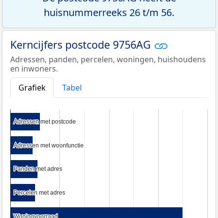
huisnummerreeks 26 t/m 56.
Kerncijfers postcode 9756AG
Adressen, panden, percelen, woningen, huishoudens
en inwoners.
Grafiek
Tabel
Adressen met postcode
Adressen met postcode
Adressen met woonfunctie
Adressen met woonfunctie
Panden met adres
Panden met adres
Percelen met adres
Percelen met adres
Woningvoorraad
Woningvoorraad