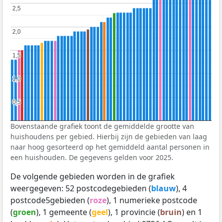
2,5
2,5
2,0
2,0
1,5
1,5
1,0
1,0
0,5
0,5
Bovenstaande grafiek toont de gemiddelde grootte van
huishoudens per gebied. Hierbij zijn de gebieden van laag
naar hoog gesorteerd op het gemiddeld aantal personen in
een huishouden. De gegevens gelden voor 2025.
De volgende gebieden worden in de grafiek
weergegeven: 52 postcodegebieden (
blauw
), 4
postcode5gebieden (
roze
), 1 numerieke postcode
(
groen
), 1 gemeente (
geel
), 1 provincie (
bruin
) en 1