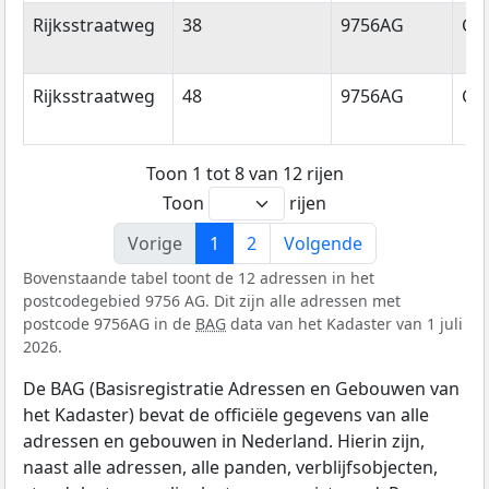
Rijksstraatweg
38
9756AG
Gl
Rijksstraatweg
48
9756AG
Gl
Toon 1 tot 8 van 12 rijen
Toon
rijen
Vorige
1
2
Volgende
Bovenstaande tabel toont de 12 adressen in het
postcodegebied 9756 AG. Dit zijn alle adressen met
postcode 9756AG in de
BAG
data van het Kadaster van 1 juli
2026.
De BAG (Basisregistratie Adressen en Gebouwen van
het Kadaster) bevat de officiële gegevens van alle
adressen en gebouwen in Nederland. Hierin zijn,
naast alle adressen, alle panden, verblijfsobjecten,