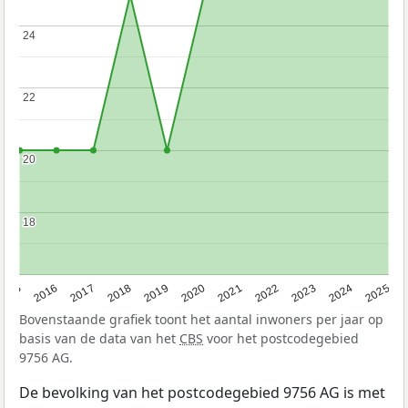
24
24
22
22
20
20
18
18
2015
2016
2017
2018
2019
2020
2021
2022
2023
2024
2025
Bovenstaande grafiek toont het aantal inwoners per jaar op
basis van de data van het
CBS
voor het postcodegebied
9756 AG.
De bevolking van het postcodegebied 9756 AG is met