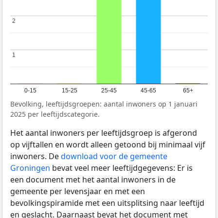
2
2
1
1
0-15
15-25
25-45
45-65
65+
Bevolking, leeftijdsgroepen: aantal inwoners op 1 januari
2025 per leeftijdscategorie.
Het aantal inwoners per leeftijdsgroep is afgerond
op vijftallen en wordt alleen getoond bij minimaal vijf
inwoners. De
download voor de gemeente
Groningen
bevat veel meer leeftijdgegevens: Er is
een document met het aantal inwoners in de
gemeente per levensjaar en met een
bevolkingspiramide met een uitsplitsing naar leeftijd
en geslacht. Daarnaast bevat het document met