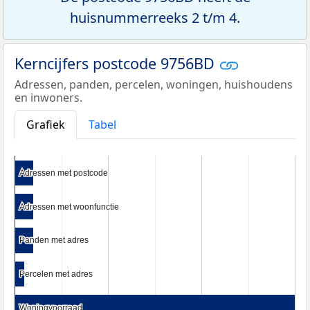
huisnummerreeks 2 t/m 4.
Kerncijfers postcode 9756BD
Adressen, panden, percelen, woningen, huishoudens
en inwoners.
Grafiek
Tabel
Adressen met postcode
Adressen met postcode
Adressen met woonfunctie
Adressen met woonfunctie
Panden met adres
Panden met adres
Percelen met adres
Percelen met adres
Woningvoorraad
Woningvoorraad