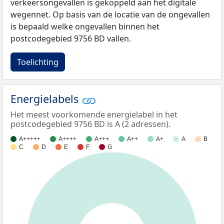
verkeersongevallen is gekoppeld aan het digitale
wegennet. Op basis van de locatie van de ongevallen
is bepaald welke ongevallen binnen het
postcodegebied 9756 BD vallen.
Toelichting
Energielabels
Het meest voorkomende energielabel in het
postcodegebied 9756 BD is A (2 adressen).
A+++++
A++++
A+++
A++
A+
A
B
C
D
E
F
G