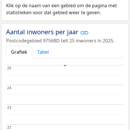
Klik op de naam van een gebied om de pagina met
statistieken voor dat gebied weer te geven.
Aantal inwoners per jaar
Postcodegebied 9756BD telt 25 inwoners in 2025.
Grafiek
Tabel
25
25
24
24
23
23
22
22