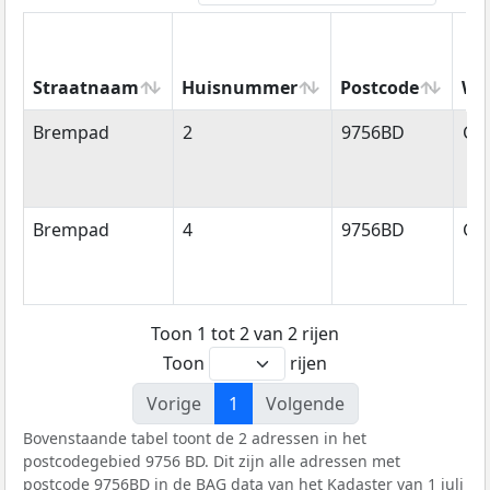
Straatnaam
Huisnummer
Postcode
Wo
Straatnaam
Huisnummer
Postcode
Wo
Brempad
2
9756BD
Gl
Brempad
4
9756BD
Gl
Toon 1 tot 2 van 2 rijen
Toon
rijen
Vorige
1
Volgende
Bovenstaande tabel toont de 2 adressen in het
postcodegebied 9756 BD. Dit zijn alle adressen met
postcode 9756BD in de
BAG
data van het Kadaster van 1 juli