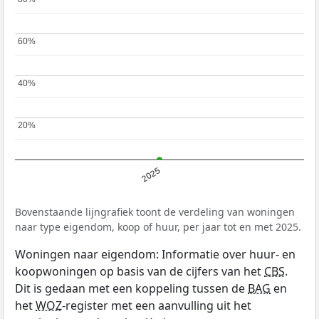
60%
60%
40%
40%
20%
20%
2025
Bovenstaande lijngrafiek toont de verdeling van woningen
naar type eigendom, koop of huur, per jaar tot en met 2025.
Woningen naar eigendom: Informatie over huur- en
koopwoningen op basis van de cijfers van het
CBS
.
Dit is gedaan met een koppeling tussen de
BAG
en
het
WOZ
-register met een aanvulling uit het