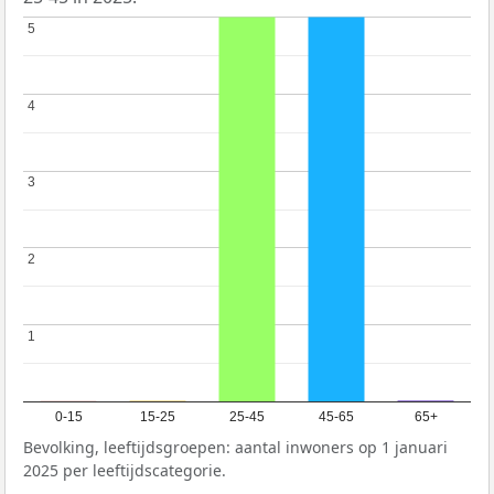
5
5
4
4
3
3
2
2
1
1
0-15
15-25
25-45
45-65
65+
Bevolking, leeftijdsgroepen: aantal inwoners op 1 januari
2025 per leeftijdscategorie.