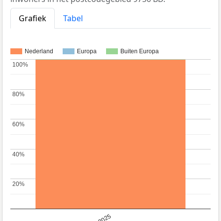
Grafiek
Tabel
Nederland
Europa
Buiten Europa
100%
100%
80%
80%
60%
60%
40%
40%
20%
20%
2025