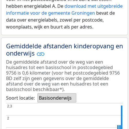
hebben energielabel A. De
download met uitgebreide
informatie voor de gemeente Groningen
bevat de
data over energielabels, zowel per postcode,
woonplaats, wijk en buurt als per adres.
Gemiddelde afstanden kinderopvang en
onderwijs
De gemiddelde afstand over de weg van een
huisadres tot een basisschool in postcodegebied
9756 is 0,6 kilometer (voor het postcodegebied 9756
BD zelf zijn geen gegevens over de gemiddelde
afstand over de weg van een huisadres tot een
basisschool beschikbaar*).
Soort locatie:
Basisonderwijs
2,3
2,3
2
2