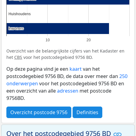
Huishoudens
Huishoudens
Inwoners
Inwoners
10
20
Overzicht van de belangrijkste cijfers van het Kadaster en
het
CBS
voor het postcodegebied 9756 BD.
Op deze pagina vind je een
kaart
van het
postcodegebied 9756 BD, de data over meer dan
250
onderwerpen
voor het postcodegebied 9756 BD en
een overzicht van alle
adressen
met postcode
9756BD.
Overzicht postcode 9756
Definities
Over het postcodegebied 9756 BD