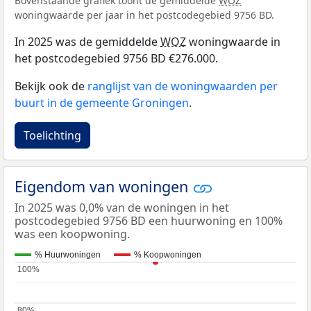
Bovenstaande grafiek toont de gemiddelde
WOZ
woningwaarde per jaar in het postcodegebied 9756 BD.
In 2025 was de gemiddelde
WOZ
woningwaarde in
het postcodegebied 9756 BD €276.000.
Bekijk ook de
ranglijst van de woningwaarden per
buurt in de gemeente Groningen
.
Toelichting
Eigendom van woningen
In 2025 was 0,0% van de woningen in het
postcodegebied 9756 BD een huurwoning en 100%
was een koopwoning.
% Huurwoningen
% Koopwoningen
100%
100%
80%
80%