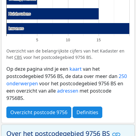
Huishoudens
Huishoudens
Inwoners
Inwoners
5
10
15
Overzicht van de belangrijkste cijfers van het Kadaster en
het
CBS
voor het postcodegebied 9756 BS.
Op deze pagina vind je een
kaart
van het
postcodegebied 9756 BS, de data over meer dan
250
onderwerpen
voor het postcodegebied 9756 BS en
een overzicht van alle
adressen
met postcode
9756BS.
Overzicht postcode 9756
Definities
Over het postcodegebied 9756 BS