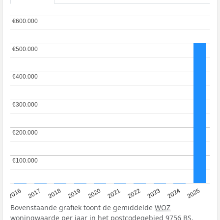
€600.000
€600.000
€500.000
€500.000
€400.000
€400.000
€300.000
€300.000
€200.000
€200.000
€100.000
€100.000
2016
2017
2018
2019
2020
2021
2022
2023
2024
2025
Bovenstaande grafiek toont de gemiddelde
WOZ
woningwaarde per jaar in het postcodegebied 9756 BS.