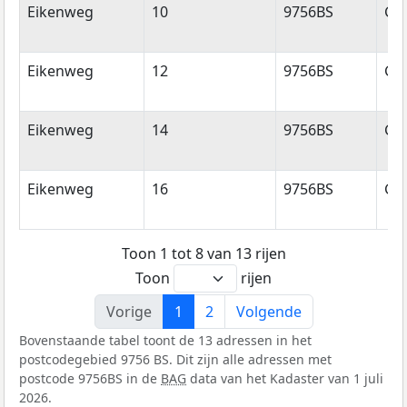
Eikenweg
10
9756BS
Gl
Eikenweg
12
9756BS
Gl
Eikenweg
14
9756BS
Gl
Eikenweg
16
9756BS
Gl
Toon 1 tot 8 van 13 rijen
Toon
rijen
Vorige
1
2
Volgende
Bovenstaande tabel toont de 13 adressen in het
postcodegebied 9756 BS. Dit zijn alle adressen met
postcode 9756BS in de
BAG
data van het Kadaster van 1 juli
2026.