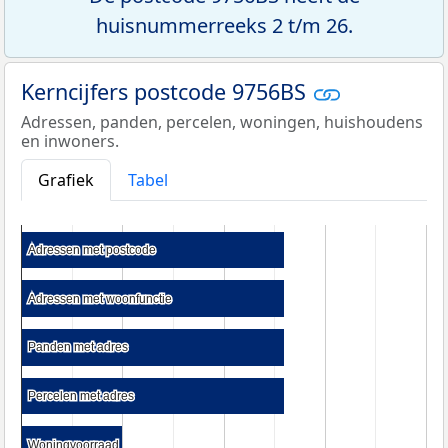
huisnummerreeks 2 t/m 26.
Kerncijfers postcode 9756BS
Adressen, panden, percelen, woningen, huishoudens
en inwoners.
Grafiek
Tabel
Adressen met postcode
Adressen met postcode
Adressen met woonfunctie
Adressen met woonfunctie
Panden met adres
Panden met adres
Percelen met adres
Percelen met adres
Woningvoorraad
Woningvoorraad