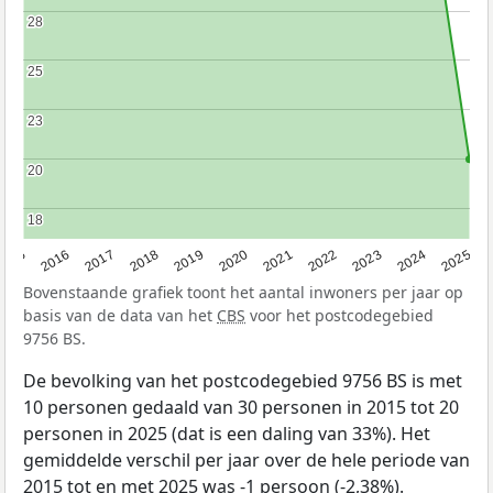
28
28
25
25
23
23
20
20
18
18
2015
2016
2017
2018
2019
2020
2021
2022
2023
2024
2025
Bovenstaande grafiek toont het aantal inwoners per jaar op
basis van de data van het
CBS
voor het postcodegebied
9756 BS.
De bevolking van het postcodegebied 9756 BS is met
10 personen gedaald van 30 personen in 2015 tot 20
personen in 2025 (dat is een daling van 33%). Het
gemiddelde verschil per jaar over de hele periode van
2015 tot en met 2025 was -1 persoon (-2,38%).