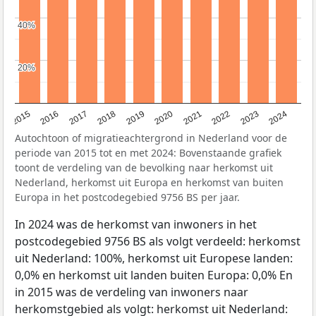
40%
40%
20%
20%
2015
2016
2017
2018
2019
2020
2021
2022
2023
2024
Autochtoon of migratieachtergrond in Nederland voor de
periode van 2015 tot en met 2024: Bovenstaande grafiek
toont de verdeling van de bevolking naar herkomst uit
Nederland, herkomst uit Europa en herkomst van buiten
Europa in het postcodegebied 9756 BS per jaar.
In 2024 was de herkomst van inwoners in het
postcodegebied 9756 BS als volgt verdeeld: herkomst
uit Nederland: 100%, herkomst uit Europese landen:
0,0% en herkomst uit landen buiten Europa: 0,0% En
in 2015 was de verdeling van inwoners naar
herkomstgebied als volgt: herkomst uit Nederland: