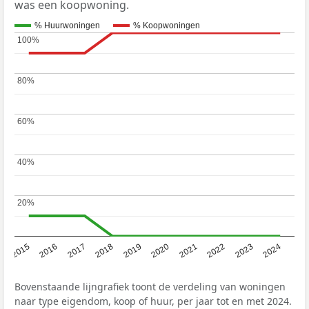
was een koopwoning.
% Huurwoningen
% Koopwoningen
100%
100%
80%
80%
60%
60%
40%
40%
20%
20%
2015
2016
2017
2018
2019
2020
2021
2022
2023
2024
Bovenstaande lijngrafiek toont de verdeling van woningen
naar type eigendom, koop of huur, per jaar tot en met 2024.