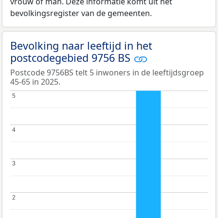
vrouw of man. Deze informatie komt uit het
bevolkingsregister van de gemeenten.
Bevolking naar leeftijd in het
postcodegebied 9756 BS
Postcode 9756BS telt 5 inwoners in de leeftijdsgroep
45-65 in 2025.
5
5
4
4
3
3
2
2