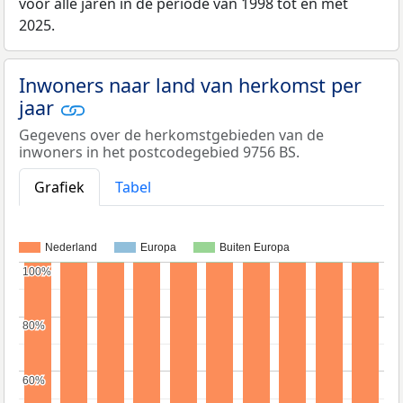
voor alle jaren in de periode van 1998 tot en met
2025.
Inwoners naar land van herkomst per
jaar
Gegevens over de herkomstgebieden van de
inwoners in het postcodegebied 9756 BS.
Grafiek
Tabel
Nederland
Europa
Buiten Europa
100%
100%
80%
80%
60%
60%