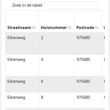
Zoek in de tabel:
Straatnaam
Huisnummer
Postcode
Wo
Straatnaam
Huisnummer
Postcode
Wo
Eikenweg
2
9756BS
Gl
Eikenweg
4
9756BS
Gl
Eikenweg
6
9756BS
Gl
Eikenweg
8
9756BS
Gl