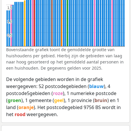
1,5
1,5
1,0
1,0
0,5
0,5
Bovenstaande grafiek toont de gemiddelde grootte van
huishoudens per gebied. Hierbij zijn de gebieden van laag
naar hoog gesorteerd op het gemiddeld aantal personen in
een huishouden. De gegevens gelden voor 2025.
De volgende gebieden worden in de grafiek
weergegeven: 52 postcodegebieden (
blauw
), 4
postcode5gebieden (
roze
), 1 numerieke postcode
(
groen
), 1 gemeente (
geel
), 1 provincie (
bruin
) en 1
land (
oranje
). Het postcodegebied 9756 BS wordt in
het
rood
weergegeven.