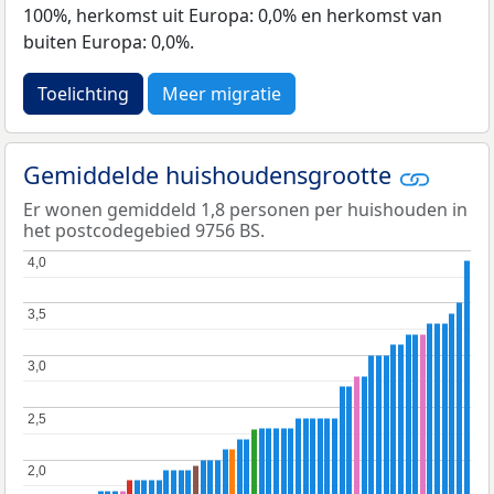
100%, herkomst uit Europa: 0,0% en herkomst van
buiten Europa: 0,0%.
Toelichting
Meer migratie
Gemiddelde huishoudensgrootte
Er wonen gemiddeld 1,8 personen per huishouden in
het postcodegebied 9756 BS.
4,0
4,0
3,5
3,5
3,0
3,0
2,5
2,5
2,0
2,0