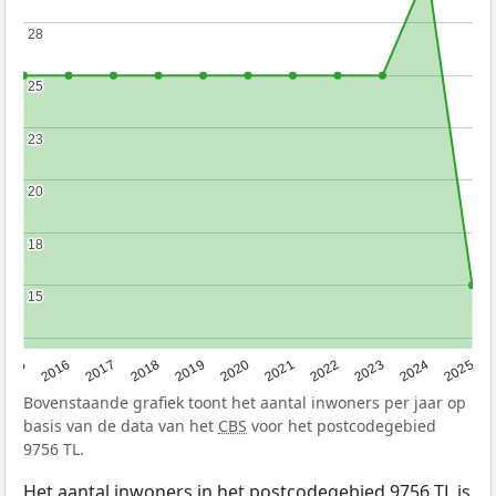
28
28
25
25
23
23
20
20
18
18
15
15
2015
2016
2017
2018
2019
2020
2021
2022
2023
2024
2025
Bovenstaande grafiek toont het aantal inwoners per jaar op
basis van de data van het
CBS
voor het postcodegebied
9756 TL.
Het aantal inwoners in het postcodegebied 9756 TL is