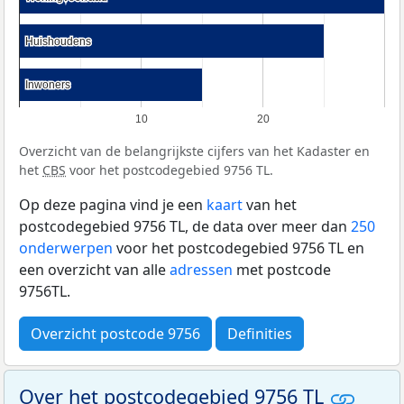
Huishoudens
Huishoudens
Inwoners
Inwoners
10
20
Overzicht van de belangrijkste cijfers van het Kadaster en
het
CBS
voor het postcodegebied 9756 TL.
Op deze pagina vind je een
kaart
van het
postcodegebied 9756 TL, de data over meer dan
250
onderwerpen
voor het postcodegebied 9756 TL en
een overzicht van alle
adressen
met postcode
9756TL.
Overzicht postcode 9756
Definities
Over het postcodegebied 9756 TL