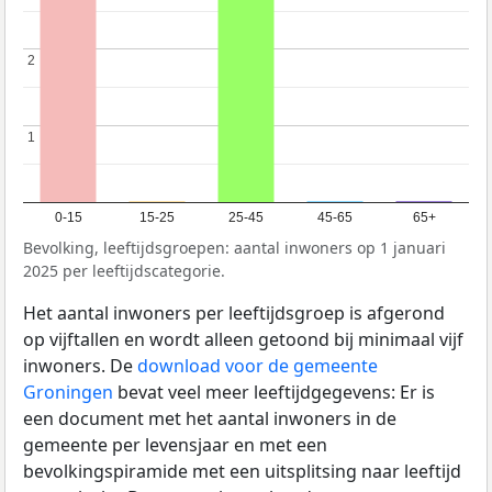
2
2
1
1
0-15
15-25
25-45
45-65
65+
Bevolking, leeftijdsgroepen: aantal inwoners op 1 januari
2025 per leeftijdscategorie.
Het aantal inwoners per leeftijdsgroep is afgerond
op vijftallen en wordt alleen getoond bij minimaal vijf
inwoners. De
download voor de gemeente
Groningen
bevat veel meer leeftijdgegevens: Er is
een document met het aantal inwoners in de
gemeente per levensjaar en met een
bevolkingspiramide met een uitsplitsing naar leeftijd