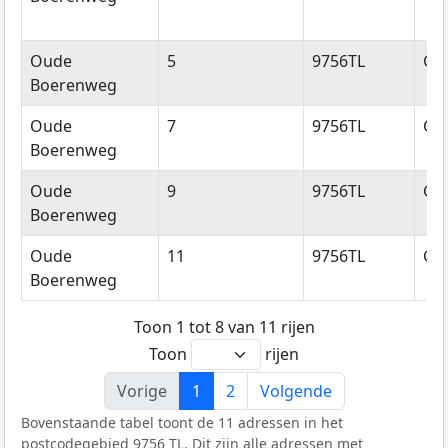
Oude
5
9756TL
Gl
Boerenweg
Oude
7
9756TL
Gl
Boerenweg
Oude
9
9756TL
Gl
Boerenweg
Oude
11
9756TL
Gl
Boerenweg
Toon 1 tot 8 van 11 rijen
Toon
rijen
Vorige
1
2
Volgende
Bovenstaande tabel toont de 11 adressen in het
postcodegebied 9756 TL. Dit zijn alle adressen met