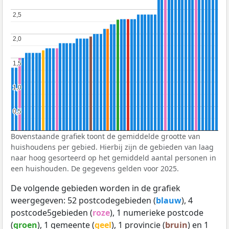
2,5
2,5
2,0
2,0
1,5
1,5
1,0
1,0
0,5
0,5
Bovenstaande grafiek toont de gemiddelde grootte van
huishoudens per gebied. Hierbij zijn de gebieden van laag
naar hoog gesorteerd op het gemiddeld aantal personen in
een huishouden. De gegevens gelden voor 2025.
De volgende gebieden worden in de grafiek
weergegeven: 52 postcodegebieden (
blauw
), 4
postcode5gebieden (
roze
), 1 numerieke postcode
(
groen
), 1 gemeente (
geel
), 1 provincie (
bruin
) en 1