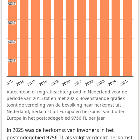
80%
80%
60%
60%
40%
40%
20%
20%
2019
2022
2017
2025
2020
2015
2023
2018
2021
2016
2024
Autochtoon of migratieachtergrond in Nederland voor de
periode van 2015 tot en met 2025: Bovenstaande grafiek
toont de verdeling van de bevolking naar herkomst uit
Nederland, herkomst uit Europa en herkomst van buiten
Europa in het postcodegebied 9756 TL per jaar.
In 2025 was de herkomst van inwoners in het
postcodegebied 9756 TL als volgt verdeeld: herkomst