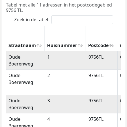
Tabel met alle 11 adressen in het postcodegebied
9756 TL.
Zoek in de tabel:
Straatnaam
Huisnummer
Postcode
Wo
Straatnaam
Huisnummer
Postcode
Wo
Oude
1
9756TL
Gl
Boerenweg
Oude
2
9756TL
Gl
Boerenweg
Oude
3
9756TL
Gl
Boerenweg
Oude
4
9756TL
Gl
Boerenweg