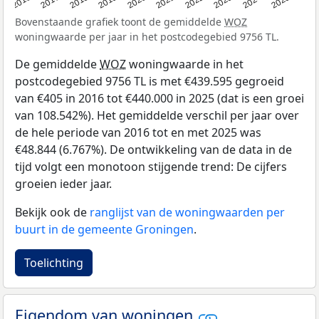
2016
2017
2018
2019
2020
2021
2022
2023
2024
2025
Bovenstaande grafiek toont de gemiddelde
WOZ
woningwaarde per jaar in het postcodegebied 9756 TL.
De gemiddelde
WOZ
woningwaarde in het
postcodegebied 9756 TL is met €439.595 gegroeid
van €405 in 2016 tot €440.000 in 2025 (dat is een groei
van 108.542%). Het gemiddelde verschil per jaar over
de hele periode van 2016 tot en met 2025 was
€48.844 (6.767%). De ontwikkeling van de data in de
tijd volgt een monotoon stijgende trend: De cijfers
groeien ieder jaar.
Bekijk ook de
ranglijst van de woningwaarden per
buurt in de gemeente Groningen
.
Toelichting
Eigendom van woningen