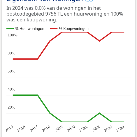
In 2024 was 0,0% van de woningen in het
postcodegebied 9756 TL een huurwoning en 100%
was een koopwoning.
% Huurwoningen
% Koopwoningen
100%
100%
80%
80%
60%
60%
40%
40%
20%
20%
2015
2016
2017
2018
2019
2020
2021
2022
2023
2024