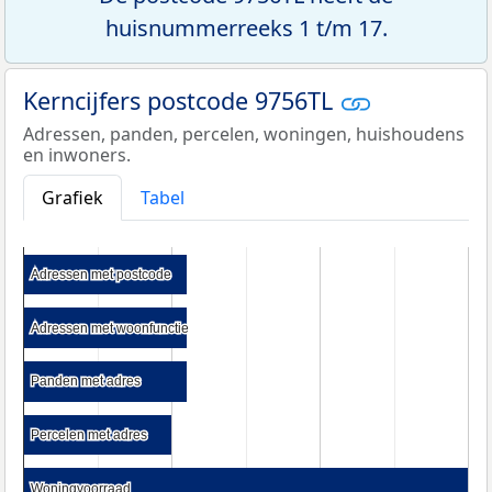
huisnummerreeks 1 t/m 17.
Kerncijfers postcode 9756TL
Adressen, panden, percelen, woningen, huishoudens
en inwoners.
Grafiek
Tabel
Adressen met postcode
Adressen met postcode
Adressen met woonfunctie
Adressen met woonfunctie
Panden met adres
Panden met adres
Percelen met adres
Percelen met adres
Woningvoorraad
Woningvoorraad