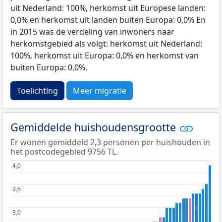
uit Nederland: 100%, herkomst uit Europese landen:
0,0% en herkomst uit landen buiten Europa: 0,0% En
in 2015 was de verdeling van inwoners naar
herkomstgebied als volgt: herkomst uit Nederland:
100%, herkomst uit Europa: 0,0% en herkomst van
buiten Europa: 0,0%.
Toelichting
Meer migratie
Gemiddelde huishoudensgrootte
Er wonen gemiddeld 2,3 personen per huishouden in
het postcodegebied 9756 TL.
4,0
4,0
3,5
3,5
3,0
3,0