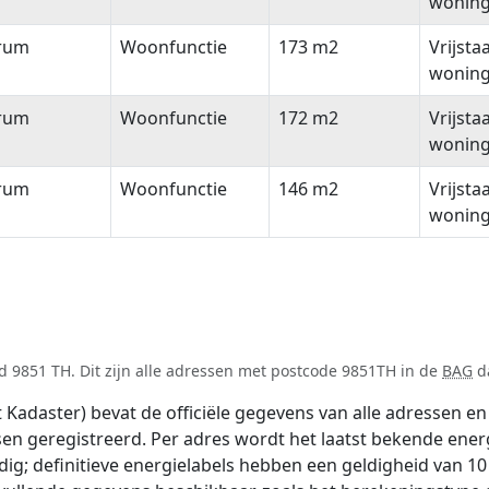
wonin
rum
Woonfunctie
173 m2
Vrijsta
wonin
rum
Woonfunctie
172 m2
Vrijsta
wonin
rum
Woonfunctie
146 m2
Vrijsta
wonin
 9851 TH. Dit zijn alle adressen met postcode 9851TH in de
BAG
da
adaster) bevat de officiële gegevens van alle adressen en 
tsen geregistreerd. Per adres wordt het laatst bekende ener
ldig; definitieve energielabels hebben een geldigheid van 1