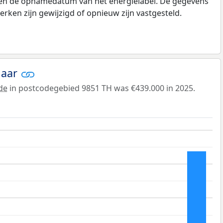
e en de opnamedatum van het energielabel. De gegevens
rken zijn gewijzigd of opnieuw zijn vastgesteld.
jaar
de
in postcodegebied 9851 TH was €439.000 in 2025.