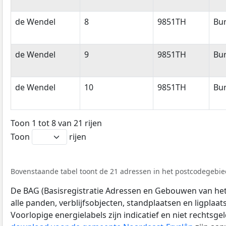
de Wendel
8
9851TH
Bu
de Wendel
9
9851TH
Bu
de Wendel
10
9851TH
Bu
Toon 1 tot 8 van 21 rijen
Toon
rijen
Bovenstaande tabel toont de 21 adressen in het postcodegebied
De BAG (Basisregistratie Adressen en Gebouwen van het K
alle panden, verblijfsobjecten, standplaatsen en ligplaa
Voorlopige energielabels zijn indicatief en niet rechtsge