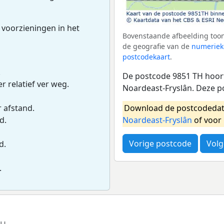
 voorzieningen in het
Bovenstaande afbeelding toon
de geografie van de
numeriek
postcodekaart
.
.
De postcode 9851 TH hoort
r relatief ver weg.
Noardeast-Fryslân. Deze p
Download de postcodedat
r afstand.
Noardeast-Fryslân
of voor
d.
Vorige postcode
Volg
d.
.