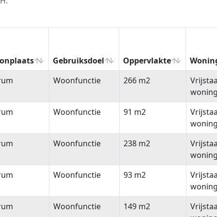
TH.
onplaats
Gebruiksdoel
Oppervlakte
Wonin
onplaats
Gebruiksdoel
Oppervlakte
Wonin
rum
Woonfunctie
266 m2
Vrijsta
wonin
rum
Woonfunctie
91 m2
Vrijsta
wonin
rum
Woonfunctie
238 m2
Vrijsta
wonin
rum
Woonfunctie
93 m2
Vrijsta
wonin
rum
Woonfunctie
149 m2
Vrijsta