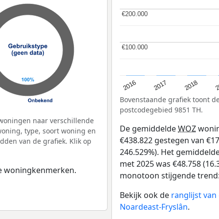
€200.000
€200.000
€100.000
€100.000
2
2016
2018
2017
Bovenstaande grafiek toont 
postcodegebied 9851 TH.
woningen naar verschillende
De gemiddelde
WOZ
wonin
ning, type, soort woning en
€438.822 gestegen van €178
dden van de grafiek. Klik op
246.529%). Het gemiddelde 
met 2025 was €48.758 (16.3
 de woningkenmerken.
monotoon stijgende trend: D
Bekijk ook de
ranglijst va
Noardeast-Fryslân
.