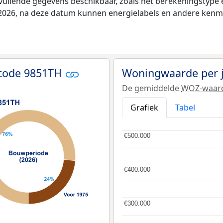
vullende gegevens beschikbaar, zoals het berekeningstyp
i 2026, na deze datum kunnen energielabels en andere kenme
tcode 9851TH
Woningwaarde per 
De gemiddelde
WOZ-waar
Grafiek
Tabel
€500.000
€500.000
€400.000
€400.000
€300.000
€300.000