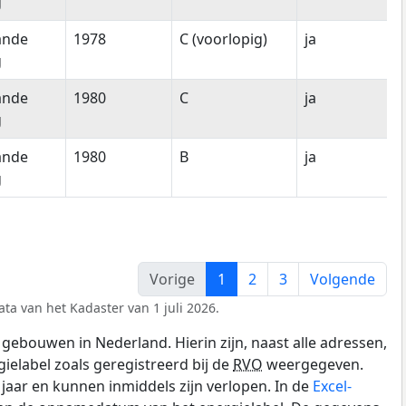
g
ande
1978
C (voorlopig)
ja
g
ande
1980
C
ja
g
ande
1980
B
ja
g
Vorige
1
2
3
Volgende
ta van het Kadaster van 1 juli 2026.
gebouwen in Nederland. Hierin zijn, naast alle adressen,
gielabel zoals geregistreerd bij de
RVO
weergegeven.
0 jaar en kunnen inmiddels zijn verlopen. In de
Excel-