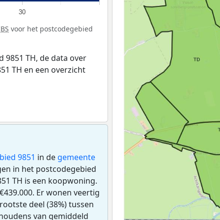
30
CBS
voor het postcodegebied
 9851 TH, de data over
51 TH en een overzicht
bied 9851
in de
gemeente
ngen in het postcodegebied
851 TH is een koopwoning.
€439.000. Er wonen veertig
rootste deel (38%) tussen
uishoudens van gemiddeld