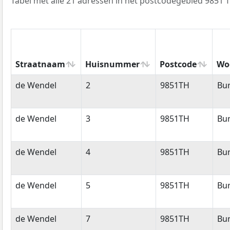
Tabel met alle 21 adressen in het postcodegebied 9851 
Straatnaam
Huisnummer
Postcode
Wo
Straatnaam
Huisnummer
Postcode
Wo
de Wendel
2
9851TH
Bu
de Wendel
3
9851TH
Bu
de Wendel
4
9851TH
Bu
de Wendel
5
9851TH
Bu
de Wendel
7
9851TH
Bu