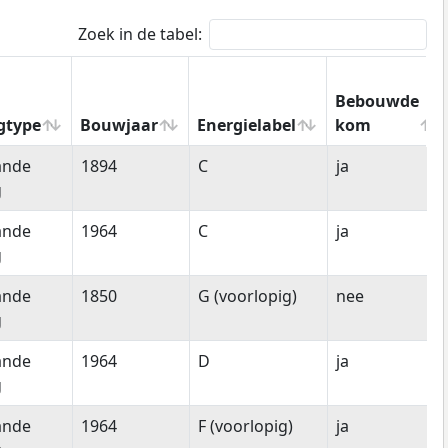
Zoek in de tabel:
Bebouwde
gtype
Bouwjaar
Energielabel
kom
gtype
Bouwjaar
Energielabel
Bebouwde
ande
1894
C
ja
kom
g
ande
1964
C
ja
g
ande
1850
G (voorlopig)
nee
g
ande
1964
D
ja
g
ande
1964
F (voorlopig)
ja