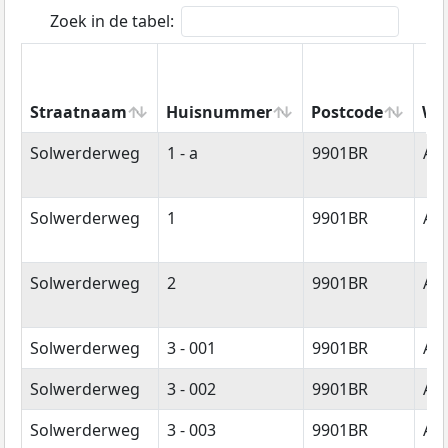
Zoek in de tabel:
Straatnaam
Huisnummer
Postcode
Wo
Straatnaam
Huisnummer
Postcode
Wo
Solwerderweg
1 - a
9901BR
Ap
Solwerderweg
1
9901BR
Ap
Solwerderweg
2
9901BR
Ap
Solwerderweg
3 - 001
9901BR
Ap
Solwerderweg
3 - 002
9901BR
Ap
Solwerderweg
3 - 003
9901BR
Ap