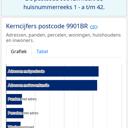
huisnummerreeks 1 - a t/m 42.
Kerncijfers postcode 9901BR
Adressen, panden, percelen, woningen, huishoudens
en inwoners.
Grafiek
Tabel
Adressen met postcode
Adressen met postcode
Adressen met woonfunctie
Adressen met woonfunctie
Panden met adres
Panden met adres
Percelen met adres
Percelen met adres
Woningvoorraad
Woningvoorraad