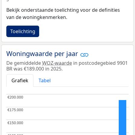
Bekijk onderstaande toelichting voor de definities
van de woningkenmerken.
Toelichting
Woningwaarde per jaar
De gemiddelde
WOZ-waarde
in postcodegebied 9901
BR was €189.000 in 2025.
Grafiek
Tabel
€200.000
€200.000
€175.000
€175.000
€150.000
€150.000