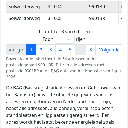
Solwerderweg
3 - 004
9901BR
Ap
Solwerderweg
3 - 005
9901BR
Ap
Toon 1 tot 8 van 64 rijen
Toon
rijen
Vorige
1
2
3
4
5
…
8
Volgende
Bovenstaande tabel toont de 64 adressen in het
postcodegebied 9901 BR. Dit zijn alle adressen met
postcode 9901BR in de
BAG
data van het Kadaster van 1 juli
2026.
De BAG (Basisregistratie Adressen en Gebouwen van
het Kadaster) bevat de officiële gegevens van alle
adressen en gebouwen in Nederland. Hierin zijn,
naast alle adressen, alle panden, verblijfsobjecten,
standplaatsen en ligplaatsen geregistreerd. Per
adres wordt het laatst bekende energielabel zoals