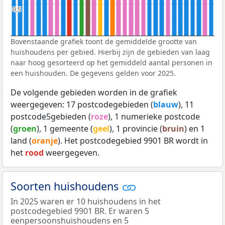
0,5
0,5
Bovenstaande grafiek toont de gemiddelde grootte van
huishoudens per gebied. Hierbij zijn de gebieden van laag
naar hoog gesorteerd op het gemiddeld aantal personen in
een huishouden. De gegevens gelden voor 2025.
De volgende gebieden worden in de grafiek
weergegeven: 17 postcodegebieden (
blauw
), 11
postcode5gebieden (
roze
), 1 numerieke postcode
(
groen
), 1 gemeente (
geel
), 1 provincie (
bruin
) en 1
land (
oranje
). Het postcodegebied 9901 BR wordt in
het
rood
weergegeven.
Soorten huishoudens
In 2025 waren er 10 huishoudens in het
postcodegebied 9901 BR. Er waren 5
eenpersoonshuishoudens en 5