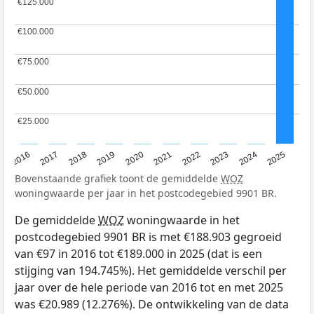
€125.000
€125.000
€100.000
€100.000
€75.000
€75.000
€50.000
€50.000
€25.000
€25.000
2016
2017
2018
2019
2020
2021
2022
2023
2024
2025
Bovenstaande grafiek toont de gemiddelde
WOZ
woningwaarde per jaar in het postcodegebied 9901 BR.
De gemiddelde
WOZ
woningwaarde in het
postcodegebied 9901 BR is met €188.903 gegroeid
van €97 in 2016 tot €189.000 in 2025 (dat is een
stijging van 194.745%). Het gemiddelde verschil per
jaar over de hele periode van 2016 tot en met 2025
was €20.989 (12.276%). De ontwikkeling van de data