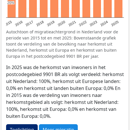
20%
20%
2019
2022
2017
2025
2020
2015
2023
2018
2021
2016
2024
Autochtoon of migratieachtergrond in Nederland voor de
periode van 2015 tot en met 2025: Bovenstaande grafiek
toont de verdeling van de bevolking naar herkomst uit
Nederland, herkomst uit Europa en herkomst van buiten
Europa in het postcodegebied 9901 BR per jaar.
In 2025 was de herkomst van inwoners in het
postcodegebied 9901 BR als volgt verdeeld: herkomst
uit Nederland: 100%, herkomst uit Europese landen:
0,0% en herkomst uit landen buiten Europa: 0,0% En
in 2015 was de verdeling van inwoners naar
herkomstgebied als volgt: herkomst uit Nederland:
100%, herkomst uit Europa: 0,0% en herkomst van
buiten Europa: 0,0%.
Toelichting
Meer migratie