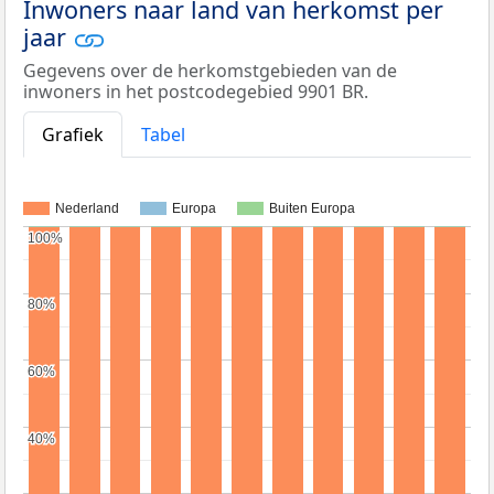
Inwoners naar land van herkomst per
jaar
Gegevens over de herkomstgebieden van de
inwoners in het postcodegebied 9901 BR.
Grafiek
Tabel
Nederland
Europa
Buiten Europa
100%
100%
80%
80%
60%
60%
40%
40%