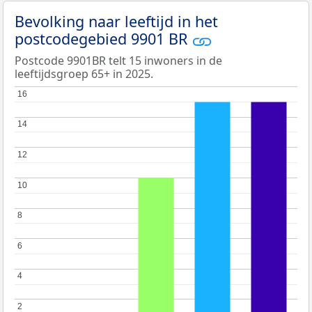
Bevolking naar leeftijd in het
postcodegebied 9901 BR
Postcode 9901BR telt 15 inwoners in de
leeftijdsgroep 65+ in 2025.
16
16
14
14
12
12
10
10
8
8
6
6
4
4
2
2