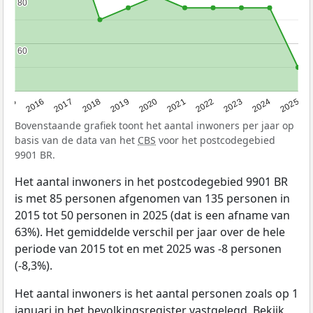
80
80
60
60
2015
2016
2017
2018
2019
2020
2021
2022
2023
2024
2025
Bovenstaande grafiek toont het aantal inwoners per jaar op
basis van de data van het
CBS
voor het postcodegebied
9901 BR.
Het aantal inwoners in het postcodegebied 9901 BR
is met 85 personen afgenomen van 135 personen in
2015 tot 50 personen in 2025 (dat is een afname van
63%). Het gemiddelde verschil per jaar over de hele
periode van 2015 tot en met 2025 was -8 personen
(-8,3%).
Het aantal inwoners is het aantal personen zoals op 1
januari in het bevolkingsregister vastgelegd. Bekijk