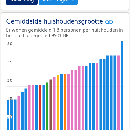
Gemiddelde huishoudensgrootte
Er wonen gemiddeld 1,8 personen per huishouden in
het postcodegebied 9901 BR.
3,0
3,0
2,5
2,5
2,0
2,0
1,5
1,5
1,0
1,0