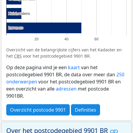
Huishoudens
Huishoudens
Inwoners
Inwoners
20
40
60
Overzicht van de belangrijkste cijfers van het Kadaster en
het
CBS
voor het postcodegebied 9901 BR.
Op deze pagina vind je een
kaart
van het
postcodegebied 9901 BR, de data over meer dan
250
onderwerpen
voor het postcodegebied 9901 BR en
een overzicht van alle
adressen
met postcode
9901BR.
Overzicht postcode 9901
Definities
Over het postcodegebied 9901 BR