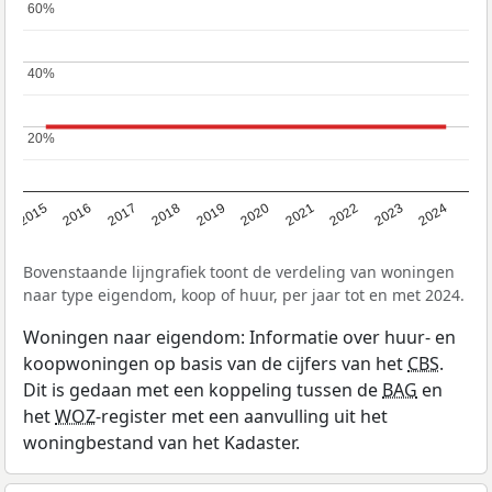
60%
60%
40%
40%
20%
20%
2015
2016
2017
2018
2019
2020
2021
2022
2023
2024
Bovenstaande lijngrafiek toont de verdeling van woningen
naar type eigendom, koop of huur, per jaar tot en met 2024.
Woningen naar eigendom: Informatie over huur- en
koopwoningen op basis van de cijfers van het
CBS
.
Dit is gedaan met een koppeling tussen de
BAG
en
het
WOZ
-register met een aanvulling uit het
woningbestand van het Kadaster.