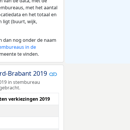
n van de data, met de
embureaus, met het aantal
catiedata en het totaal en
igt (buurt, wijk,
aan dan nog onder de naam
stembureaus in de
meente te vinden.
ord-Brabant 2019
2019 in stembureau
gebracht.
aten verkiezingen 2019