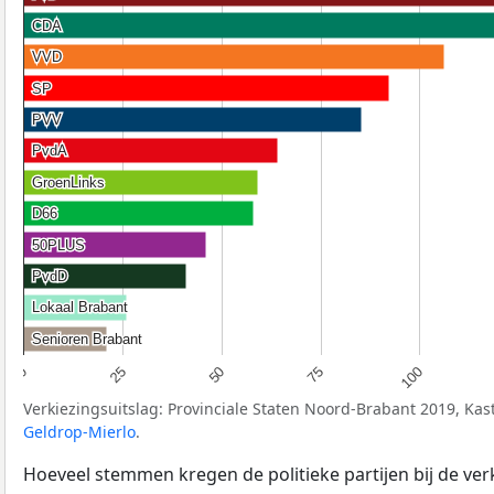
CDA
CDA
VVD
VVD
SP
SP
PVV
PVV
PvdA
PvdA
GroenLinks
GroenLinks
D66
D66
50PLUS
50PLUS
PvdD
PvdD
Lokaal Brabant
Lokaal Brabant
Senioren Brabant
Senioren Brabant
100
75
50
25
0
Verkiezingsuitslag: Provinciale Staten Noord-Brabant 2019, Ka
Geldrop-Mierlo
.
Hoeveel stemmen kregen de politieke partijen bij de ver