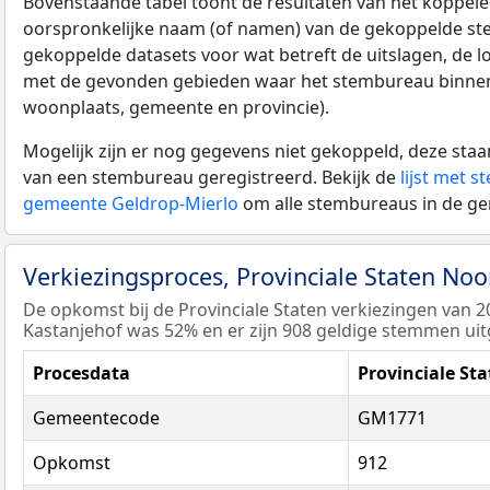
Bovenstaande tabel toont de resultaten van het koppele
oorspronkelijke naam (of namen) van de gekoppelde st
gekoppelde datasets voor wat betreft de uitslagen, de lo
met de gevonden gebieden waar het stembureau binnen l
woonplaats, gemeente en provincie).
Mogelijk zijn er nog gegevens niet gekoppeld, deze st
van een stembureau geregistreerd. Bekijk de
lijst met 
gemeente Geldrop-Mierlo
om alle stembureaus in de ge
Verkiezingsproces, Provinciale Staten No
De opkomst bij de Provinciale Staten verkiezingen van 
Kastanjehof was 52% en er zijn 908 geldige stemmen uit
Procesdata
Provinciale St
Gemeentecode
GM1771
Opkomst
912