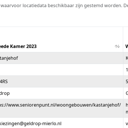
n waarvoor locatiedata beschikbaar zijn gestemd worden. 
ede Kamer 2023
W
ede Kamer 2023
tanjehof
4RS
drop
ps://www.seniorenpunt.nl/woongebouwen/kastanjehof/
h
m
kiezingen@geldrop-mierlo.nl