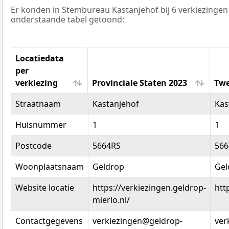
Er konden in Stembureau Kastanjehof bij 6 verkiezinge
onderstaande tabel getoond:
Locatiedata
per
verkiezing
Provinciale Staten 2023
Twe
Locatiedata
Provinciale Staten 2023
Twe
Straatnaam
Kastanjehof
Kas
per
verkiezing
Huisnummer
1
1
Postcode
5664RS
566
Woonplaatsnaam
Geldrop
Gel
Website locatie
https://verkiezingen.geldrop-
htt
mierlo.nl/
Contactgegevens
verkiezingen@geldrop-
ver