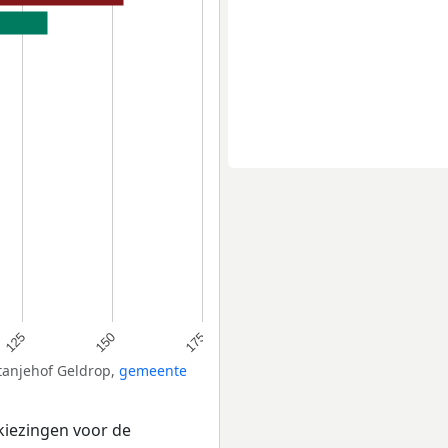
150
125
175
stanjehof Geldrop,
gemeente
kiezingen voor de