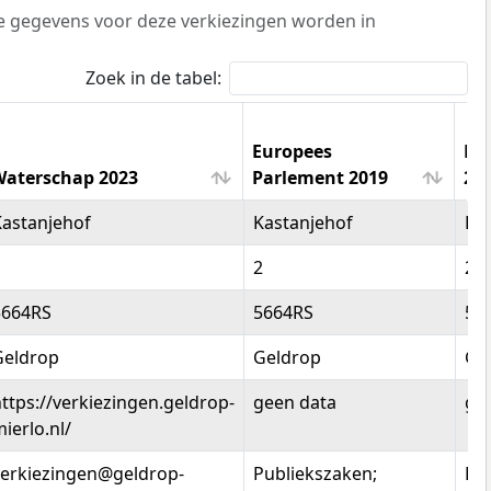
De gegevens voor deze verkiezingen worden in
Zoek in de tabel:
Europees
Pro
aterschap 2023
Parlement 2019
20
Waterschap 2023
Europees
Pr
Kastanjehof
Kastanjehof
Ka
Parlement 2019
20
1
2
2
5664RS
5664RS
56
Geldrop
Geldrop
Ge
ttps://verkiezingen.geldrop-
geen data
ge
ierlo.nl/
verkiezingen@geldrop-
Publiekszaken;
Pu