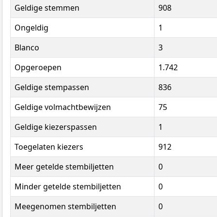
Geldige stemmen
908
Ongeldig
1
Blanco
3
Opgeroepen
1.742
Geldige stempassen
836
Geldige volmachtbewijzen
75
Geldige kiezerspassen
1
Toegelaten kiezers
912
Meer getelde stembiljetten
0
Minder getelde stembiljetten
0
Meegenomen stembiljetten
0