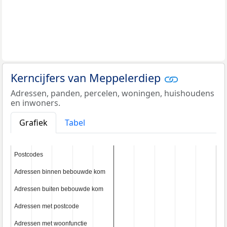
Kerncijfers van Meppelerdiep
Adressen, panden, percelen, woningen, huishoudens
en inwoners.
Grafiek
Tabel
Postcodes
Postcodes
Adressen binnen bebouwde kom
Adressen binnen bebouwde kom
Adressen buiten bebouwde kom
Adressen buiten bebouwde kom
Adressen met postcode
Adressen met postcode
Adressen met woonfunctie
Adressen met woonfunctie