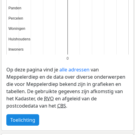
Panden
Panden
Percelen
Percelen
Woningen
Woningen
Huishoudens
Huishoudens
Inwoners
Inwoners
0
Op deze pagina vind je
alle adressen
van
Meppelerdiep en de data over diverse onderwerpen
die voor Meppelerdiep bekend zijn in grafieken en
tabellen. De gebruikte gegevens zijn afkomstig van
het Kadaster, de
RVO
en afgeleid van de
postcodedata van het
CBS
.
Toelichting