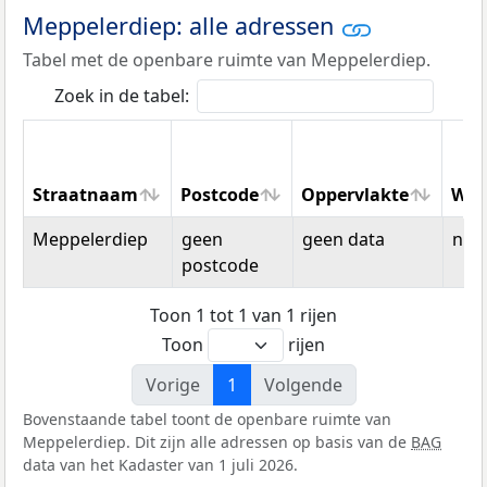
Meppelerdiep: alle adressen
Tabel met de openbare ruimte van Meppelerdiep.
Zoek in de tabel:
Straatnaam
Postcode
Oppervlakte
Won
Straatnaam
Postcode
Oppervlakte
Won
Meppelerdiep
geen
geen data
n.v.t
postcode
Toon 1 tot 1 van 1 rijen
Toon
rijen
Vorige
1
Volgende
Bovenstaande tabel toont de openbare ruimte van
Meppelerdiep. Dit zijn alle adressen op basis van de
BAG
data van het Kadaster van 1 juli 2026.