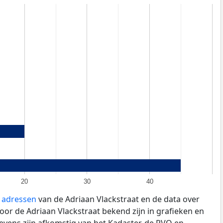
20
30
40
e adressen
van de Adriaan Vlackstraat en de data over
or de Adriaan Vlackstraat bekend zijn in grafieken en
evens zijn afkomstig van het Kadaster, de
RVO
en