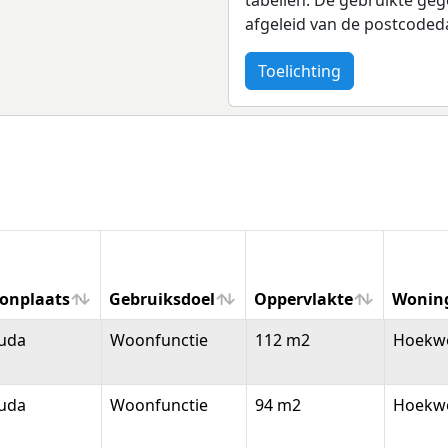
afgeleid van de postcoded
Toelichting
onplaats
Gebruiksdoel
Oppervlakte
Wonin
onplaats
Gebruiksdoel
Oppervlakte
Wonin
uda
Woonfunctie
112 m2
Hoekw
uda
Woonfunctie
94 m2
Hoekw