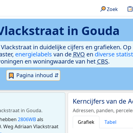
Zoek
Vlackstraat in Gouda
Vlackstraat in duidelijke cijfers en grafieken. Op
aster,
energielabels
van de
RVO
en
diverse statis
woningen en woningwaarde van het
CBS
.
Pagina inhoud ⇵
Kerncijfers van de 
ackstraat in Gouda.
Adressen, panden, percel
e hebben
2806WB
als
Grafiek
Tabel
. Weg Adriaan Vlackstraat