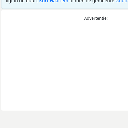
ligt in de buurt
Kort Haarlem
binnen de gemeente
Goud
Advertentie: