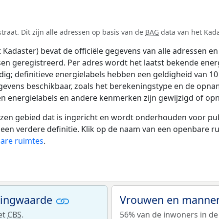
raat. Dit zijn alle adressen op basis van de
BAG
data van het Kadas
adaster) bevat de officiële gegevens van alle adressen en 
tsen geregistreerd. Per adres wordt het laatst bekende ener
ldig; definitieve energielabels hebben een geldigheid van 1
gevens beschikbaar, zoals het berekeningstype en de opna
en energielabels en andere kenmerken zijn gewijzigd of opn
 gebied dat is ingericht en wordt onderhouden voor publie
or een verdere definitie. Klik op de naam van een openbare 
bare ruimtes
.
ningwaarde
Vrouwen en mannen 
et
CBS
.
56% van de inwoners in de 