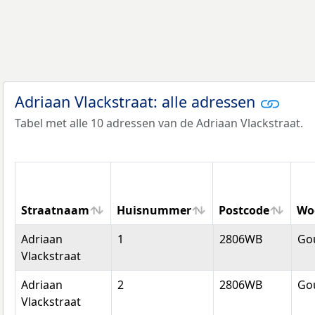
Adriaan Vlackstraat: alle adressen
Tabel met alle 10 adressen van de Adriaan Vlackstraat.
Straatnaam
Huisnummer
Postcode
Wo
Straatnaam
Huisnummer
Postcode
Wo
Adriaan
1
2806WB
Go
Vlackstraat
Adriaan
2
2806WB
Go
Vlackstraat