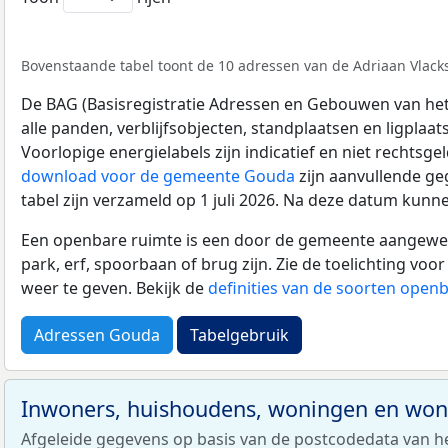
Bovenstaande tabel toont de 10 adressen van de Adriaan Vlackst
De BAG (Basisregistratie Adressen en Gebouwen van het K
alle panden, verblijfsobjecten, standplaatsen en ligplaa
Voorlopige energielabels zijn indicatief en niet rechtsge
download voor de gemeente Gouda
zijn aanvullende ge
tabel zijn verzameld op 1 juli 2026. Na deze datum kunn
Een openbare ruimte is een door de gemeente aangewezen
park, erf, spoorbaan of brug zijn. Zie de toelichting vo
weer te geven. Bekijk de
definities van de soorten open
Adressen Gouda
Tabelgebruik
Inwoners, huishoudens, woningen en wo
Afgeleide gegevens op basis van de postcodedata van h