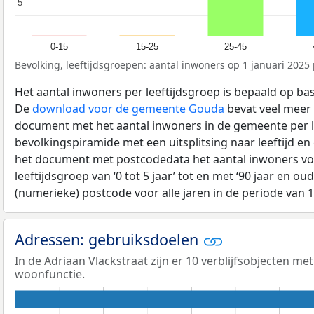
5
5
0-15
15-25
25-45
Bevolking, leeftijdsgroepen: aantal inwoners op 1 januari 2025 p
Het aantal inwoners per leeftijdsgroep is bepaald op ba
De
download voor de gemeente Gouda
bevat veel meer 
document met het aantal inwoners in de gemeente per 
bevolkingspiramide met een uitsplitsing naar leeftijd en
het document met postcodedata het aantal inwoners voo
leeftijdsgroep van ‘0 tot 5 jaar’ tot en met ‘90 jaar en oud
(numerieke) postcode voor alle jaren in de periode van 
Adressen: gebruiksdoelen
In de Adriaan Vlackstraat zijn er 10 verblijfsobjecten me
woonfunctie.