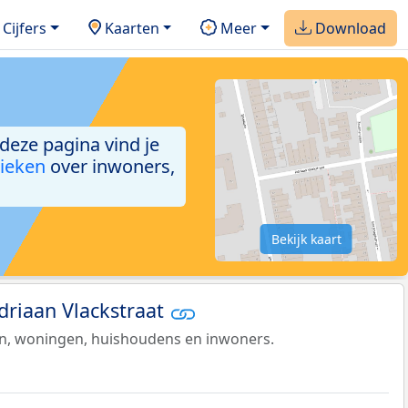
Cijfers
Kaarten
Meer
Download
 deze pagina vind je
tieken
over inwoners,
Bekijk kaart
Adriaan Vlackstraat
en, woningen, huishoudens en inwoners.