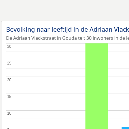
Bevolking naar leeftijd in de Adriaan Vlac
De Adriaan Vlackstraat in Gouda telt 30 inwoners in de l
30
30
25
25
20
20
15
15
10
10