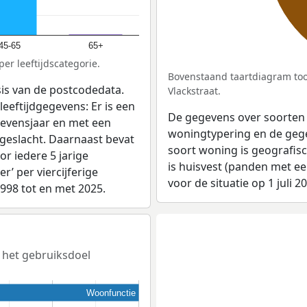
45-65
65+
er leeftijdscategorie.
Bovenstaand taartdiagram too
sis van de postcodedata.
Vlackstraat.
leeftijdgegevens: Er is een
De gegevens over soorten
levensjaar en met een
woningtypering en de gegev
 geslacht. Daarnaast bevat
soort woning is geografis
r iedere 5 jarige
is huisvest (panden met e
er’ per viercijferige
voor de situatie op 1 juli 2
1998 tot en met 2025.
t het gebruiksdoel
Woonfunctie