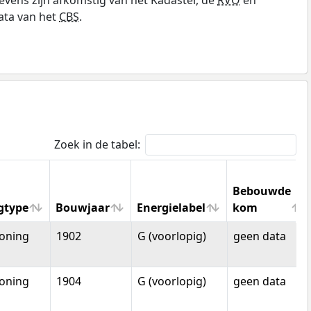
ata van het
CBS
.
Zoek in de tabel:
Bebouwde
gtype
Bouwjaar
Energielabel
kom
gtype
Bouwjaar
Energielabel
Bebouwde
oning
1902
G (voorlopig)
geen data
kom
oning
1904
G (voorlopig)
geen data