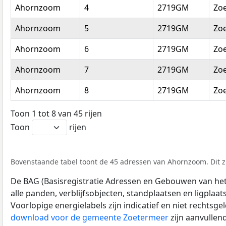
Ahornzoom
4
2719GM
Zo
Ahornzoom
5
2719GM
Zo
Ahornzoom
6
2719GM
Zo
Ahornzoom
7
2719GM
Zo
Ahornzoom
8
2719GM
Zo
Toon 1 tot 8 van 45 rijen
Toon
rijen
Bovenstaande tabel toont de 45 adressen van Ahornzoom. Dit zi
De BAG (Basisregistratie Adressen en Gebouwen van het K
alle panden, verblijfsobjecten, standplaatsen en ligplaa
Voorlopige energielabels zijn indicatief en niet rechtsge
download voor de gemeente Zoetermeer
zijn aanvullen