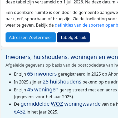
deze tabel zijn verzameld op 1 juli 2026. Na deze datum
Een openbare ruimte is een door de gemeente aangewezen
park, erf, spoorbaan of brug zijn. Zie de toelichting vo
weer te geven. Bekijk de
definities van de soorten open
Adressen Zoetermeer
Tabelgebruik
Inwoners, huishoudens, woningen en wo
Afgeleide gegevens op basis van de postcodedata van h
65 inwoners
Er zijn
geregistreerd in 2025 op Aho
25 huishoudens
In 2025 zijn er
bekend op de adr
45 woningen
Er zijn
geregistreerd met een adre
(gegevens voor het jaar 2025).
gemiddelde
WOZ
woningwaarde
De
van de 
€432
in het jaar 2025.