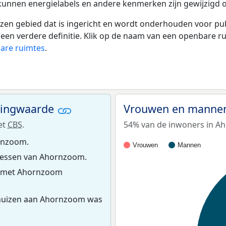
 kunnen energielabels en andere kenmerken zijn gewijzigd o
 gebied dat is ingericht en wordt onderhouden voor publie
or een verdere definitie. Klik op de naam van een openbare 
bare ruimtes
.
ningwaarde
Vrouwen en manne
et
CBS
.
54% van de inwoners in Ah
rnzoom.
Vrouwen
Mannen
essen van Ahornzoom.
s met Ahornzoom
huizen aan Ahornzoom was