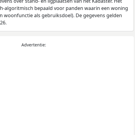
ens over stand- en ligplaatsen van het Kadaster. Het
ch-algoritmisch bepaald voor panden waarin een woning
en woonfunctie als gebruiksdoel). De gegevens gelden
026.
Advertentie: