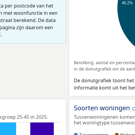
46,2%
ta per postcode van het
en met woonfunctie in een
straat berekend. De data
pagina zijn daarom een
.
Bevolking: aantal en percenta
in de donutgrafiek om de aanta
De donutgrafiek toont het
informatie komt uit het b
Soorten woningen
sgroep 25-45 in 2025.
Tussenwoningenen komen h
het woningtype tussenwo
Tussenwoningen
Hoekwon