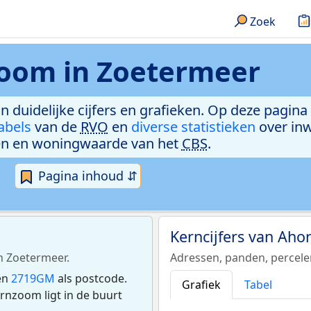
Zoek
oom in Zoetermeer
n duidelijke cijfers en grafieken. Op deze pagina
abels
van de
RVO
en
diverse statistieken
over in
n en woningwaarde van het
CBS
.
Pagina inhoud ⇵
Kerncijfers van Ah
n Zoetermeer.
Adressen, panden, percel
en
2719GM
als postcode.
Grafiek
Tabel
nzoom ligt in de buurt