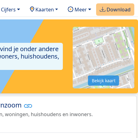
Cijfers
Kaarten
Meer
Download
 vind je onder andere
woners, huishoudens,
Bekijk kaart
ornzoom
en, woningen, huishoudens en inwoners.