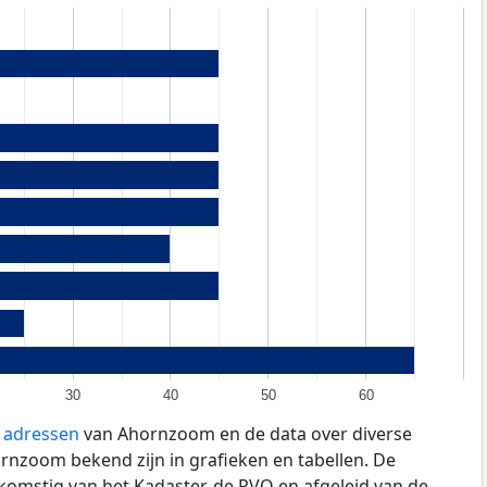
30
40
50
60
e adressen
van Ahornzoom en de data over diverse
nzoom bekend zijn in grafieken en tabellen. De
fkomstig van het Kadaster, de
RVO
en afgeleid van de