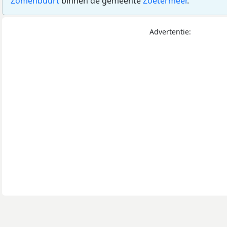
Zomenbuurt
binnen de gemeente
Zoetermeer
.
Advertentie: