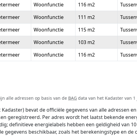
etermeer
Woonfunctie
116 m2
Tussen
etermeer
Woonfunctie
111 m2
Tussen
etermeer
Woonfunctie
115 m2
Tussen
etermeer
Woonfunctie
103 m2
Tussen
etermeer
Woonfunctie
116 m2
Tussen
jn alle adressen op basis van de
BAG
data van het Kadaster van 1 j
adaster) bevat de officiële gegevens van alle adressen en 
tsen geregistreerd. Per adres wordt het laatst bekende ener
ldig; definitieve energielabels hebben een geldigheid van 1
de gegevens beschikbaar, zoals het berekeningstype en de