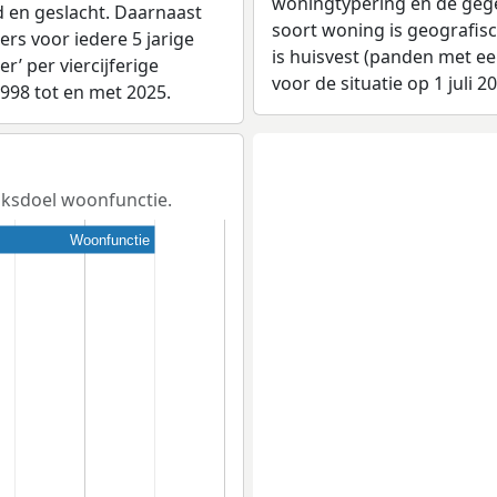
woningtypering en de gegev
d en geslacht. Daarnaast
soort woning is geografis
rs voor iedere 5 jarige
is huisvest (panden met e
er’ per viercijferige
voor de situatie op 1 juli 2
1998 tot en met 2025.
iksdoel woonfunctie.
Woonfunctie