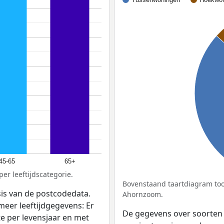
45-65
65+
er leeftijdscategorie.
Bovenstaand taartdiagram too
sis van de postcodedata.
Ahornzoom.
meer leeftijdgegevens: Er
De gegevens over soorten
e per levensjaar en met