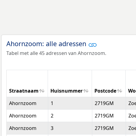
Ahornzoom: alle adressen
Tabel met alle 45 adressen van Ahornzoom.
Straatnaam
Huisnummer
Postcode
Wo
Straatnaam
Huisnummer
Postcode
Wo
Ahornzoom
1
2719GM
Zo
Ahornzoom
2
2719GM
Zo
Ahornzoom
3
2719GM
Zo