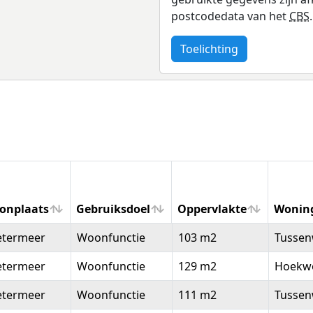
postcodedata van het
CBS
.
Toelichting
onplaats
Gebruiksdoel
Oppervlakte
Wonin
onplaats
Gebruiksdoel
Oppervlakte
Wonin
etermeer
Woonfunctie
103 m2
Tussen
etermeer
Woonfunctie
129 m2
Hoekw
etermeer
Woonfunctie
111 m2
Tussen