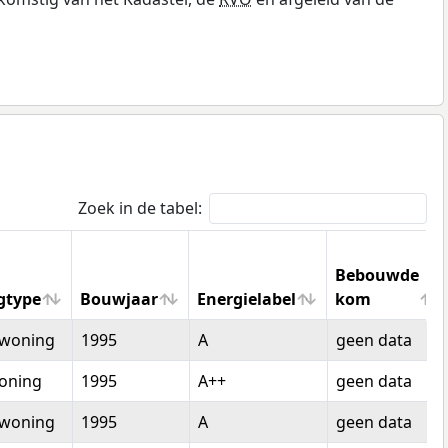
Zoek in de tabel:
Bebouwde
gtype
Bouwjaar
Energielabel
kom
gtype
Bouwjaar
Energielabel
Bebouwde
woning
1995
A
geen data
kom
oning
1995
A++
geen data
woning
1995
A
geen data