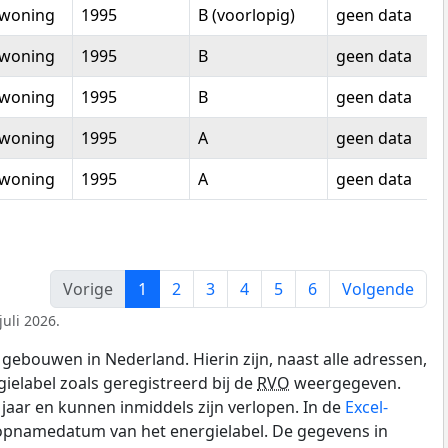
woning
1995
B (voorlopig)
geen data
woning
1995
B
geen data
woning
1995
B
geen data
woning
1995
A
geen data
woning
1995
A
geen data
Vorige
1
2
3
4
5
6
Volgende
uli 2026.
gebouwen in Nederland. Hierin zijn, naast alle adressen,
gielabel zoals geregistreerd bij de
RVO
weergegeven.
0 jaar en kunnen inmiddels zijn verlopen. In de
Excel-
 opnamedatum van het energielabel. De gegevens in