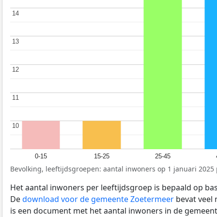
14
14
13
13
12
12
11
11
10
10
0-15
15-25
25-45
Bevolking, leeftijdsgroepen: aantal inwoners op 1 januari 2025 p
Het aantal inwoners per leeftijdsgroep is bepaald op ba
De
download voor de gemeente Zoetermeer
bevat veel 
is een document met het aantal inwoners in de gemeent