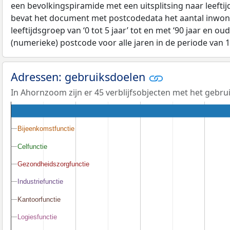
een bevolkingspiramide met een uitsplitsing naar leeftij
bevat het document met postcodedata het aantal inwone
leeftijdsgroep van ‘0 tot 5 jaar’ tot en met ‘90 jaar en oud
(numerieke) postcode voor alle jaren in de periode van 
Adressen: gebruiksdoelen
In Ahornzoom zijn er 45 verblijfsobjecten met het gebru
Bijeenkomstfunctie
Bijeenkomstfunctie
Celfunctie
Celfunctie
Gezondheidszorgfunctie
Gezondheidszorgfunctie
Industriefunctie
Industriefunctie
Kantoorfunctie
Kantoorfunctie
Logiesfunctie
Logiesfunctie