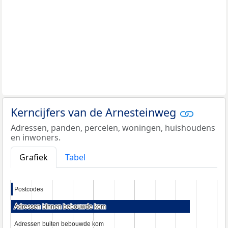
Kerncijfers van de Arnesteinweg
Adressen, panden, percelen, woningen, huishoudens
en inwoners.
Grafiek
Tabel
Postcodes
Postcodes
Adressen binnen bebouwde kom
Adressen binnen bebouwde kom
Adressen buiten bebouwde kom
Adressen buiten bebouwde kom