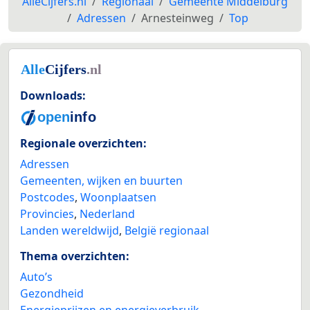
AlleCijfers.nl
Regionaal
Gemeente Middelburg
Adressen
Arnesteinweg
Top
Downloads:
Regionale overzichten:
Adressen
Gemeenten, wijken en buurten
Postcodes
,
Woonplaatsen
Provincies
,
Nederland
Landen wereldwijd
,
België regionaal
Thema overzichten:
Auto’s
Gezondheid
Energieprijzen en energieverbruik