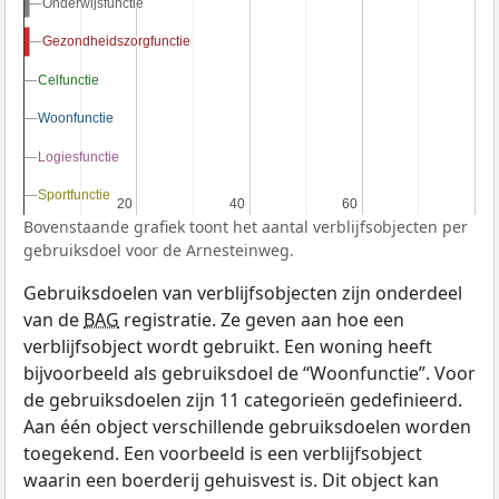
Onderwijsfunctie
Onderwijsfunctie
Gezondheidszorgfunctie
Gezondheidszorgfunctie
Celfunctie
Celfunctie
Woonfunctie
Woonfunctie
Logiesfunctie
Logiesfunctie
Sportfunctie
Sportfunctie
20
20
40
40
60
60
Bovenstaande grafiek toont het aantal verblijfsobjecten per
gebruiksdoel voor de Arnesteinweg.
Gebruiksdoelen van verblijfsobjecten zijn onderdeel
van de
BAG
registratie. Ze geven aan hoe een
verblijfsobject wordt gebruikt. Een woning heeft
bijvoorbeeld als gebruiksdoel de “Woonfunctie”. Voor
de gebruiksdoelen zijn 11 categorieën gedefinieerd.
Aan één object verschillende gebruiksdoelen worden
toegekend. Een voorbeeld is een verblijfsobject
waarin een boerderij gehuisvest is. Dit object kan