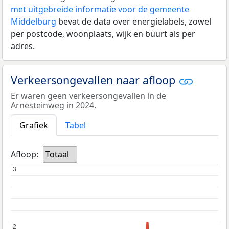
met uitgebreide informatie voor de gemeente
Middelburg
bevat de data over energielabels, zowel
per postcode, woonplaats, wijk en buurt als per
adres.
Verkeersongevallen naar afloop
Er waren geen verkeersongevallen in de
Arnesteinweg in 2024.
Grafiek
Tabel
Afloop:
Totaal
3
3
2
2