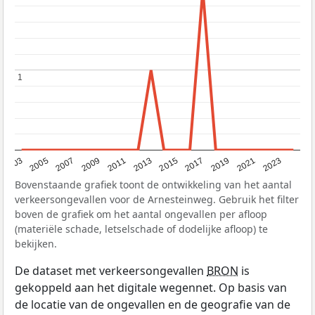
1
1
2017
2023
2007
2013
2019
2003
2009
2015
2021
2005
2011
Bovenstaande grafiek toont de ontwikkeling van het aantal
verkeersongevallen voor de Arnesteinweg. Gebruik het filter
boven de grafiek om het aantal ongevallen per afloop
(materiële schade, letselschade of dodelijke afloop) te
bekijken.
De dataset met verkeersongevallen
BRON
is
gekoppeld aan het digitale wegennet. Op basis van
de locatie van de ongevallen en de geografie van de