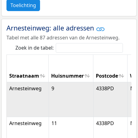
Toelichting
Arnesteinweg: alle adressen
Tabel met alle 87 adressen van de Arnesteinweg.
Zoek in de tabel:
Straatnaam
Huisnummer
Postcode
Wo
Straatnaam
Huisnummer
Postcode
Wo
Arnesteinweg
9
4338PD
Mi
Arnesteinweg
11
4338PD
Mi