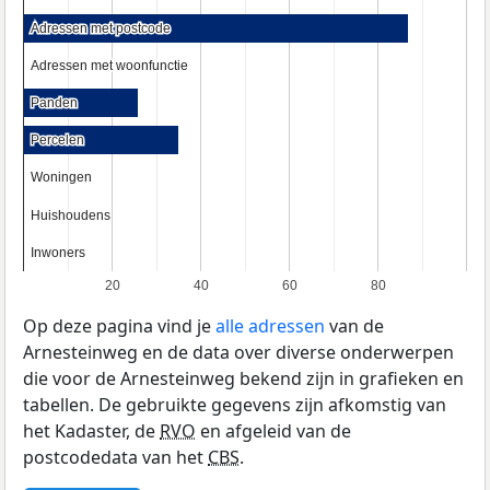
Adressen met postcode
Adressen met postcode
Adressen met woonfunctie
Adressen met woonfunctie
Panden
Panden
Percelen
Percelen
Woningen
Woningen
Huishoudens
Huishoudens
Inwoners
Inwoners
20
40
60
80
Op deze pagina vind je
alle adressen
van de
Arnesteinweg en de data over diverse onderwerpen
die voor de Arnesteinweg bekend zijn in grafieken en
tabellen. De gebruikte gegevens zijn afkomstig van
het Kadaster, de
RVO
en afgeleid van de
postcodedata van het
CBS
.