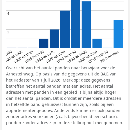
4
4
2
2
1950 tot 1970
1990 tot 2000
2020 en later
1900 tot 1925
1970 tot 1980
2000 tot 2010
oor 1700
1925 tot 1950
1980 tot 1990
2010 tot 2020
1700 tot 1900
Overzicht van het aantal panden naar bouwjaar voor de
Arnesteinweg. Op basis van de gegevens uit de
BAG
van
het Kadaster van 1 juli 2026. Merk op: deze gegevens
betreffen het aantal panden met een adres. Het aantal
adressen met panden in een gebied is bijna altijd hoger
dan het aantal panden. Dit is omdat er meerdere adressen
in hetzelfde pand gehuisvest kunnen zijn, zoals bij een
appartementengebouw. Anderzijds kunnen er ook panden
zonder adres voorkomen (zoals bijvoorbeeld een schuur),
panden zonder adres zijn in deze telling niet meegenomen.