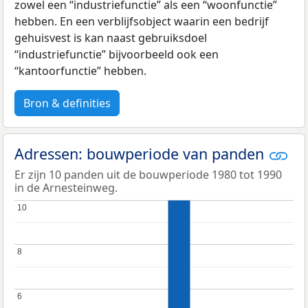
zowel een “industriefunctie” als een “woonfunctie”
hebben. En een verblijfsobject waarin een bedrijf
gehuisvest is kan naast gebruiksdoel
“industriefunctie” bijvoorbeeld ook een
“kantoorfunctie” hebben.
Bron & definities
Adressen: bouwperiode van panden
Er zijn 10 panden uit de bouwperiode 1980 tot 1990
in de Arnesteinweg.
10
10
8
8
6
6