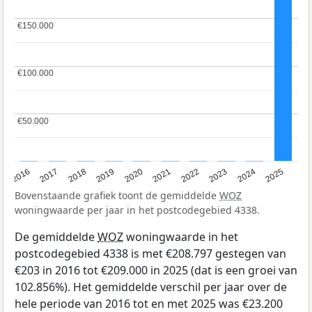
€150.000
€150.000
€100.000
€100.000
€50.000
€50.000
2016
2017
2018
2019
2020
2021
2022
2023
2024
2025
Bovenstaande grafiek toont de gemiddelde
WOZ
woningwaarde per jaar in het postcodegebied 4338.
De gemiddelde
WOZ
woningwaarde in het
postcodegebied 4338 is met €208.797 gestegen van
€203 in 2016 tot €209.000 in 2025 (dat is een groei van
102.856%). Het gemiddelde verschil per jaar over de
hele periode van 2016 tot en met 2025 was €23.200