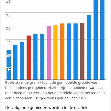
3,0
3,0
2,5
2,5
2,0
2,0
1,5
1,5
1,0
1,0
0,5
0,5
Bovenstaande grafiek toont de gemiddelde grootte van
huishoudens per gebied. Hierbij zijn de gebieden van laag
naar hoog gesorteerd op het gemiddeld aantal personen in
een huishouden. De gegevens gelden voor 2025.
De volgende gebieden worden in de grafiek