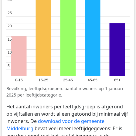
25
25
20
20
15
15
10
10
5
5
0-15
15-25
25-45
45-65
65+
Bevolking, leeftijdsgroepen: aantal inwoners op 1 januari
2025 per leeftijdscategorie.
Het aantal inwoners per leeftijdsgroep is afgerond
op vijftallen en wordt alleen getoond bij minimaal vijf
inwoners. De
download voor de gemeente
Middelburg
bevat veel meer leeftijdgegevens: Er is
een document met het aantal inwoners in de