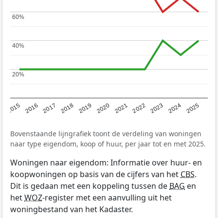
60%
60%
40%
40%
20%
20%
2019
2022
2025
2017
2020
2023
2015
2018
2021
2024
2016
Bovenstaande lijngrafiek toont de verdeling van woningen
naar type eigendom, koop of huur, per jaar tot en met 2025.
Woningen naar eigendom: Informatie over huur- en
koopwoningen op basis van de cijfers van het
CBS
.
Dit is gedaan met een koppeling tussen de
BAG
en
het
WOZ
-register met een aanvulling uit het
woningbestand van het Kadaster.