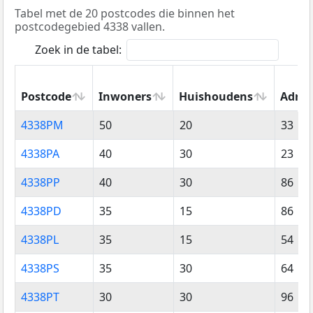
Tabel met de 20 postcodes die binnen het
postcodegebied 4338 vallen.
Zoek in de tabel:
Postcode
Inwoners
Huishoudens
Adres
Postcode
Inwoners
Huishoudens
Adres
4338PM
50
20
33
4338PA
40
30
23
4338PP
40
30
86
4338PD
35
15
86
4338PL
35
15
54
4338PS
35
30
64
4338PT
30
30
96