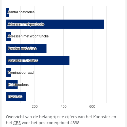
Aantal postcodes
Aantal postcodes
Adressen met postcode
Adressen met postcode
Adressen met woonfunctie
Adressen met woonfunctie
Panden met adres
Panden met adres
Percelen met adres
Percelen met adres
Woningvoorraad
Woningvoorraad
Huishoudens
Huishoudens
Inwoners
Inwoners
200
400
600
Overzicht van de belangrijkste cijfers van het Kadaster en
het
CBS
voor het postcodegebied 4338.