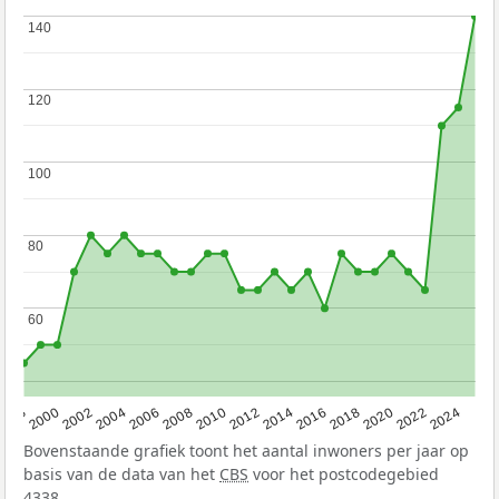
140
140
120
120
100
100
80
80
60
60
1998
2000
2002
2004
2006
2008
2010
2012
2014
2016
2018
2020
2022
2024
Bovenstaande grafiek toont het aantal inwoners per jaar op
basis van de data van het
CBS
voor het postcodegebied
4338.