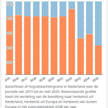
100%
100%
80%
80%
60%
60%
40%
40%
20%
20%
2019
2022
2017
2025
2020
2015
2023
2018
2021
2016
2024
Autochtoon of migratieachtergrond in Nederland voor de
periode van 2015 tot en met 2025: Bovenstaande grafiek
toont de verdeling van de bevolking naar herkomst uit
Nederland, herkomst uit Europa en herkomst van buiten
Europa in het postcodegebied 4338 per jaar.