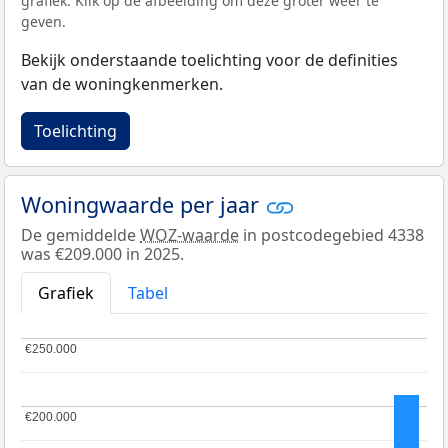
grafiek. Klik op de afbeelding om deze groter weer te
geven.
Bekijk onderstaande toelichting voor de definities
van de woningkenmerken.
Toelichting
Woningwaarde per jaar
De gemiddelde
WOZ-waarde
in postcodegebied 4338
was €209.000 in 2025.
Grafiek
Tabel
€250.000
€250.000
€200.000
€200.000