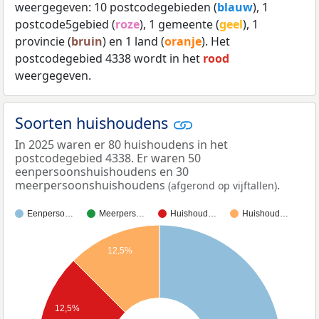
weergegeven: 10 postcodegebieden (
blauw
), 1
postcode5gebied (
roze
), 1 gemeente (
geel
), 1
provincie (
bruin
) en 1 land (
oranje
). Het
postcodegebied 4338 wordt in het
rood
weergegeven.
Soorten huishoudens
In 2025 waren er 80 huishoudens in het
postcodegebied 4338. Er waren 50
eenpersoonshuishoudens en 30
meerpersoonshuishoudens
.
(afgerond op vijftallen)
Eenperso…
Meerpers…
Huishoud…
Huishoud…
12,5%
12,5%