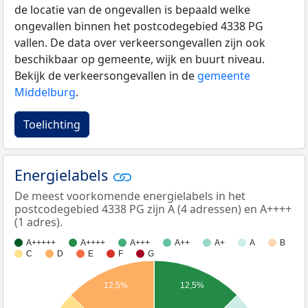
de locatie van de ongevallen is bepaald welke
ongevallen binnen het postcodegebied 4338 PG
vallen. De data over verkeersongevallen zijn ook
beschikbaar op gemeente, wijk en buurt niveau.
Bekijk de verkeersongevallen in de
gemeente
Middelburg
.
Toelichting
Energielabels
De meest voorkomende energielabels in het
postcodegebied 4338 PG zijn A (4 adressen) en A++++
(1 adres).
A+++++
A++++
A+++
A++
A+
A
B
C
D
E
F
G
12,5%
12,5%