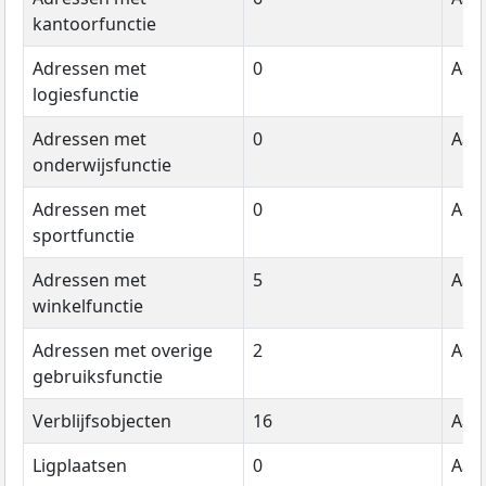
kantoorfunctie
Adressen met
0
Aant
logiesfunctie
Adressen met
0
Aant
onderwijsfunctie
Adressen met
0
Aant
sportfunctie
Adressen met
5
Aant
winkelfunctie
Adressen met overige
2
Aant
gebruiksfunctie
Verblijfsobjecten
16
Aant
Ligplaatsen
0
Aant