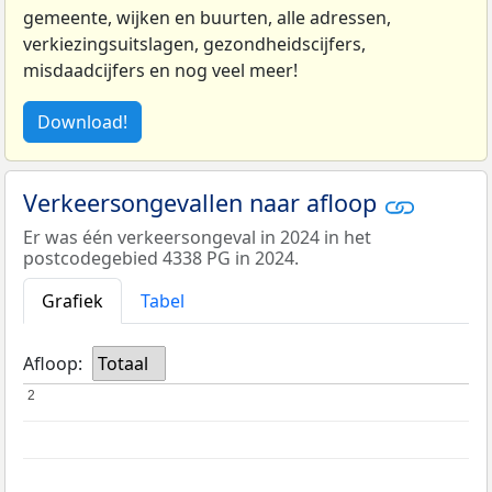
gemeente, wijken en buurten, alle adressen,
verkiezingsuitslagen, gezondheidscijfers,
misdaadcijfers en nog veel meer!
Download!
Verkeersongevallen naar afloop
Er was één verkeersongeval in 2024 in het
postcodegebied 4338 PG in 2024.
Grafiek
Tabel
Afloop:
Totaal
2
2