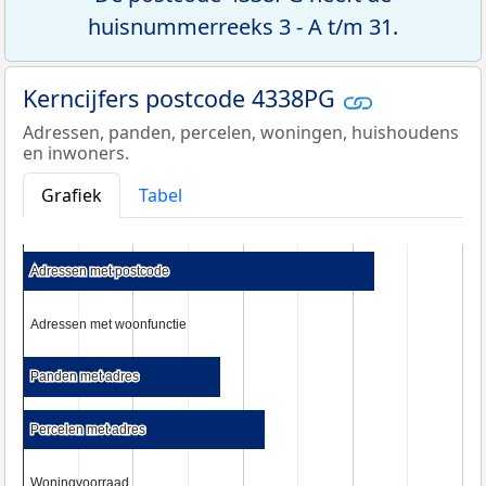
huisnummerreeks 3 - A t/m 31.
Kerncijfers postcode 4338PG
Adressen, panden, percelen, woningen, huishoudens
en inwoners.
Grafiek
Tabel
Adressen met postcode
Adressen met postcode
Adressen met woonfunctie
Adressen met woonfunctie
Panden met adres
Panden met adres
Percelen met adres
Percelen met adres
Woningvoorraad
Woningvoorraad