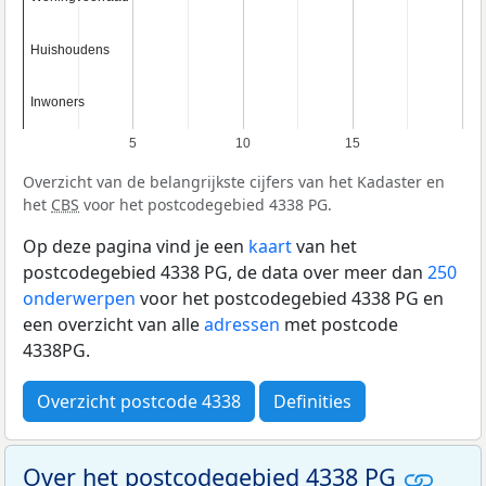
Huishoudens
Huishoudens
Inwoners
Inwoners
5
10
15
Overzicht van de belangrijkste cijfers van het Kadaster en
het
CBS
voor het postcodegebied 4338 PG.
Op deze pagina vind je een
kaart
van het
postcodegebied 4338 PG, de data over meer dan
250
onderwerpen
voor het postcodegebied 4338 PG en
een overzicht van alle
adressen
met postcode
4338PG.
Overzicht postcode 4338
Definities
Over het postcodegebied 4338 PG