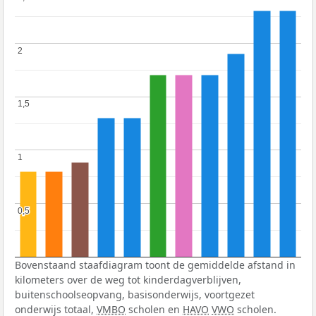
2
2
1,5
1,5
1
1
0,5
0,5
Bovenstaand staafdiagram toont de gemiddelde afstand in
kilometers over de weg tot kinderdagverblijven,
buitenschoolseopvang, basisonderwijs, voortgezet
onderwijs totaal,
VMBO
scholen en
HAVO
VWO
scholen.