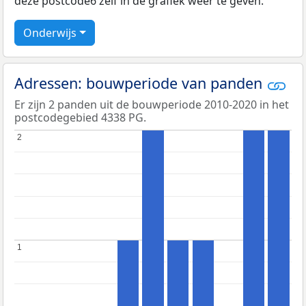
deze postcode6 zelf in de grafiek weer te geven.
Onderwijs
Adressen: bouwperiode van panden
Er zijn 2 panden uit de bouwperiode 2010-2020 in het
postcodegebied 4338 PG.
2
2
1
1