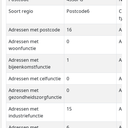
Soort regio
Postcode6
Cat
typ
Adressen met postcode
16
Aant
Adressen met
0
Aant
woonfunctie
Adressen met
1
Aant
bijeenkomstfunctie
Adressen met celfunctie
0
Aant
Adressen met
0
Aant
gezondheidszorgfunctie
Adressen met
15
Aant
industriefunctie
Adressen met
6
Aant