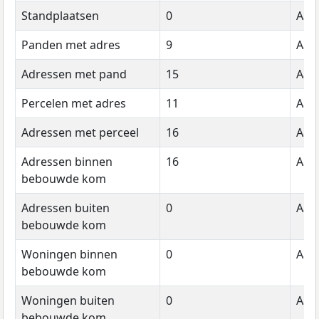
Standplaatsen
0
Aant
Panden met adres
9
Aant
Adressen met pand
15
Aant
Percelen met adres
11
Aant
Adressen met perceel
16
Aant
Adressen binnen
16
Aant
bebouwde kom
Adressen buiten
0
Aant
bebouwde kom
Woningen binnen
0
Aant
bebouwde kom
Woningen buiten
0
Aant
bebouwde kom