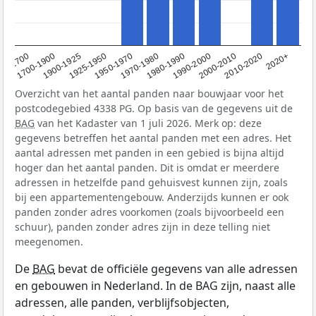
1950-1970
1990-2000
1900-1925
2020+
1970-1980
<1700
2000-2010
1925-1950
1980-1990
1700-1900
2010-2020
Overzicht van het aantal panden naar bouwjaar voor het
postcodegebied 4338 PG. Op basis van de gegevens uit de
BAG
van het Kadaster van 1 juli 2026. Merk op: deze
gegevens betreffen het aantal panden met een adres. Het
aantal adressen met panden in een gebied is bijna altijd
hoger dan het aantal panden. Dit is omdat er meerdere
adressen in hetzelfde pand gehuisvest kunnen zijn, zoals
bij een appartementengebouw. Anderzijds kunnen er ook
panden zonder adres voorkomen (zoals bijvoorbeeld een
schuur), panden zonder adres zijn in deze telling niet
meegenomen.
De
BAG
bevat de officiële gegevens van alle adressen
en gebouwen in Nederland. In de BAG zijn, naast alle
adressen, alle panden, verblijfsobjecten,