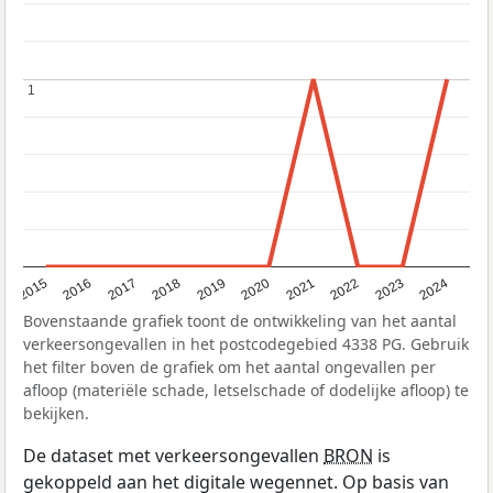
1
1
2015
2016
2017
2018
2019
2020
2021
2022
2023
2024
Bovenstaande grafiek toont de ontwikkeling van het aantal
verkeersongevallen in het postcodegebied 4338 PG. Gebruik
het filter boven de grafiek om het aantal ongevallen per
afloop (materiële schade, letselschade of dodelijke afloop) te
bekijken.
De dataset met verkeersongevallen
BRON
is
gekoppeld aan het digitale wegennet. Op basis van