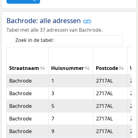
Bachrode: alle adressen
Tabel met alle 37 adressen van Bachrode.
Zoek in de tabel:
Straatnaam
Huisnummer
Postcode
Wo
Straatnaam
Huisnummer
Postcode
Wo
Bachrode
1
2717AL
Zo
Bachrode
3
2717AL
Zo
Bachrode
5
2717AL
Zo
Bachrode
7
2717AL
Zo
Bachrode
9
2717AL
Zo