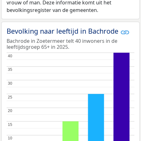
vrouw of man. Deze informatie komt uit het
bevolkingsregister van de gemeenten.
Bevolking naar leeftijd in Bachrode
Bachrode in Zoetermeer telt 40 inwoners in de
leeftijdsgroep 65+ in 2025.
40
40
35
35
30
30
25
25
20
20
15
15
10
10