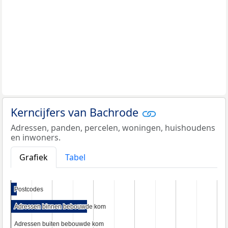
Kerncijfers van Bachrode
Adressen, panden, percelen, woningen, huishoudens
en inwoners.
Grafiek
Tabel
Postcodes
Postcodes
Adressen binnen bebouwde kom
Adressen binnen bebouwde kom
Adressen buiten bebouwde kom
Adressen buiten bebouwde kom