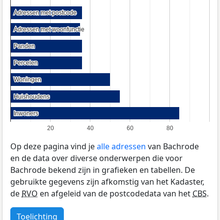
Adressen met postcode
Adressen met postcode
Adressen met woonfunctie
Adressen met woonfunctie
Panden
Panden
Percelen
Percelen
Woningen
Woningen
Huishoudens
Huishoudens
Inwoners
Inwoners
20
40
60
80
Op deze pagina vind je
alle adressen
van Bachrode
en de data over diverse onderwerpen die voor
Bachrode bekend zijn in grafieken en tabellen. De
gebruikte gegevens zijn afkomstig van het Kadaster,
de
RVO
en afgeleid van de postcodedata van het
CBS
.
Toelichting