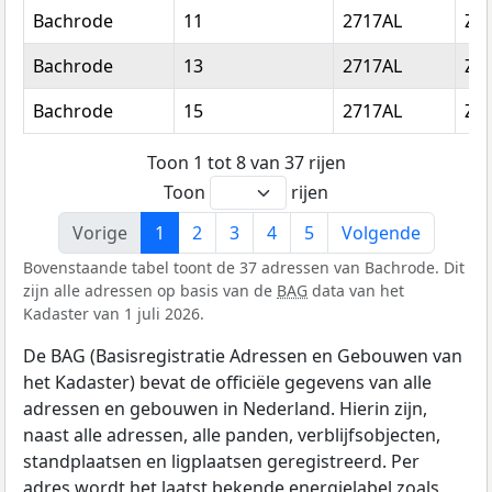
Bachrode
11
2717AL
Zo
Bachrode
13
2717AL
Zo
Bachrode
15
2717AL
Zo
Toon 1 tot 8 van 37 rijen
Toon
rijen
Vorige
1
2
3
4
5
Volgende
Bovenstaande tabel toont de 37 adressen van Bachrode. Dit
zijn alle adressen op basis van de
BAG
data van het
Kadaster van 1 juli 2026.
De BAG (Basisregistratie Adressen en Gebouwen van
het Kadaster) bevat de officiële gegevens van alle
adressen en gebouwen in Nederland. Hierin zijn,
naast alle adressen, alle panden, verblijfsobjecten,
standplaatsen en ligplaatsen geregistreerd. Per
adres wordt het laatst bekende energielabel zoals