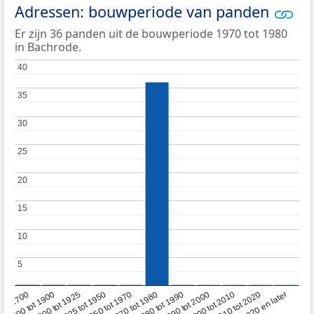
Adressen: bouwperiode van panden
Er zijn 36 panden uit de bouwperiode 1970 tot 1980
in Bachrode.
40
40
35
35
30
30
25
25
20
20
15
15
10
10
5
5
1950 tot 1970
1990 tot 2000
1900 tot 1925
2020 en later
1970 tot 1980
oor 1700
2000 tot 2010
1925 tot 1950
1980 tot 1990
1700 tot 1900
2010 tot 2020