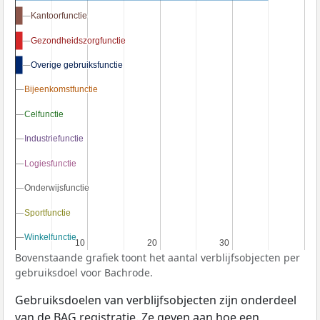
Kantoorfunctie
Kantoorfunctie
Gezondheidszorgfunctie
Gezondheidszorgfunctie
Overige gebruiksfunctie
Overige gebruiksfunctie
Bijeenkomstfunctie
Bijeenkomstfunctie
Celfunctie
Celfunctie
Industriefunctie
Industriefunctie
Logiesfunctie
Logiesfunctie
Onderwijsfunctie
Onderwijsfunctie
Sportfunctie
Sportfunctie
Winkelfunctie
Winkelfunctie
10
10
20
20
30
30
Bovenstaande grafiek toont het aantal verblijfsobjecten per
gebruiksdoel voor Bachrode.
Gebruiksdoelen van verblijfsobjecten zijn onderdeel
van de
BAG
registratie. Ze geven aan hoe een