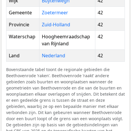
Wijk
Buytenwegh
42
Gemeente
Zoetermeer
42
Provincie
Zuid-Holland
42
Waterschap
Hoogheemraadschap
42
van Rijnland
Land
Nederland
42
Bovenstaande tabel toont de regionale gebieden die
Beethovenrode ‘raken’. Beethovenrode ‘raakt’ andere
gebieden zoals buurten en woonplaatsen wanneer de
geometrieën van Beethovenrode en die van de buurten en
woonplaatsen elkaar overlappen of snijden. Dit betekent dat
er een gedeelde grens is tussen de straat en deze
gebieden, waarbij ze op een bepaalde manier met elkaar
verbonden zijn. Dit kan gebeuren wanneer Beethovenrode
door een buurt loopt of de grens van een woonplaats volgt.
De gebieden zijn op basis van de gebiedsindelingen van
het
CBS
van 2025 en de topografische kaarten van het