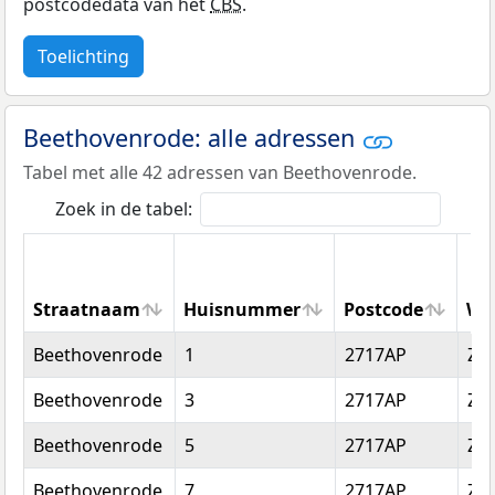
postcodedata van het
CBS
.
Toelichting
Beethovenrode: alle adressen
Tabel met alle 42 adressen van Beethovenrode.
Zoek in de tabel:
Straatnaam
Huisnummer
Postcode
Wo
Straatnaam
Huisnummer
Postcode
Wo
Beethovenrode
1
2717AP
Zo
Beethovenrode
3
2717AP
Zo
Beethovenrode
5
2717AP
Zo
Beethovenrode
7
2717AP
Zo