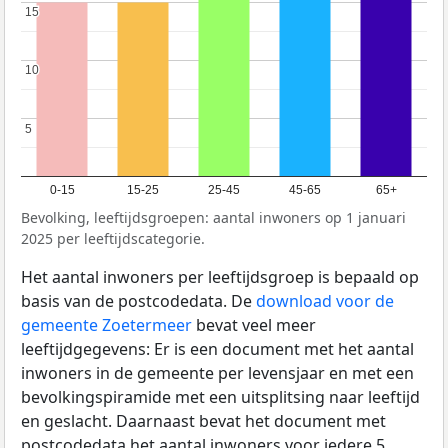
15
15
10
10
5
5
0-15
15-25
25-45
45-65
65+
Bevolking, leeftijdsgroepen: aantal inwoners op 1 januari
2025 per leeftijdscategorie.
Het aantal inwoners per leeftijdsgroep is bepaald op
basis van de postcodedata. De
download voor de
gemeente Zoetermeer
bevat veel meer
leeftijdgegevens: Er is een document met het aantal
inwoners in de gemeente per levensjaar en met een
bevolkingspiramide met een uitsplitsing naar leeftijd
en geslacht. Daarnaast bevat het document met
postcodedata het aantal inwoners voor iedere 5