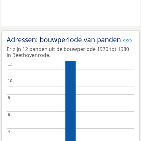
Adressen: bouwperiode van panden
Er zijn 12 panden uit de bouwperiode 1970 tot 1980
in Beethovenrode.
12
12
10
10
8
8
6
6
4
4