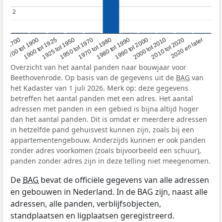
2
2
1950 tot 1970
1990 tot 2000
1900 tot 1925
2020 en later
1970 tot 1980
oor 1700
2000 tot 2010
1925 tot 1950
1980 tot 1990
1700 tot 1900
2010 tot 2020
Overzicht van het aantal panden naar bouwjaar voor
Beethovenrode. Op basis van de gegevens uit de
BAG
van
het Kadaster van 1 juli 2026. Merk op: deze gegevens
betreffen het aantal panden met een adres. Het aantal
adressen met panden in een gebied is bijna altijd hoger
dan het aantal panden. Dit is omdat er meerdere adressen
in hetzelfde pand gehuisvest kunnen zijn, zoals bij een
appartementengebouw. Anderzijds kunnen er ook panden
zonder adres voorkomen (zoals bijvoorbeeld een schuur),
panden zonder adres zijn in deze telling niet meegenomen.
De
BAG
bevat de officiële gegevens van alle adressen
en gebouwen in Nederland. In de BAG zijn, naast alle
adressen, alle panden, verblijfsobjecten,
standplaatsen en ligplaatsen geregistreerd.