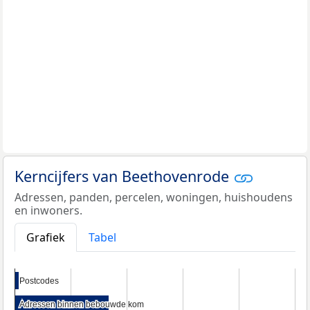
Kerncijfers van Beethovenrode
Adressen, panden, percelen, woningen, huishoudens
en inwoners.
Grafiek
Tabel
Postcodes
Postcodes
Adressen binnen bebouwde kom
Adressen binnen bebouwde kom