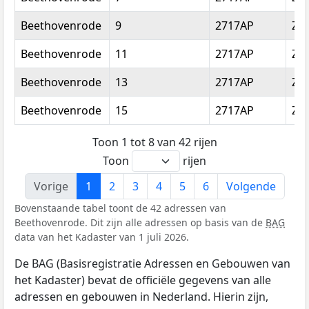
Beethovenrode
9
2717AP
Zo
Beethovenrode
11
2717AP
Zo
Beethovenrode
13
2717AP
Zo
Beethovenrode
15
2717AP
Zo
Toon 1 tot 8 van 42 rijen
Toon
rijen
Vorige
1
2
3
4
5
6
Volgende
Bovenstaande tabel toont de 42 adressen van
Beethovenrode. Dit zijn alle adressen op basis van de
BAG
data van het Kadaster van 1 juli 2026.
De BAG (Basisregistratie Adressen en Gebouwen van
het Kadaster) bevat de officiële gegevens van alle
adressen en gebouwen in Nederland. Hierin zijn,