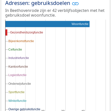
Adressen: gebruiksdoelen
In Beethovenrode zijn er 42 verblijfsobjecten met het
gebruiksdoel woonfunctie.
Woonfunctie
Gezondheidszorgfunctie
Gezondheidszorgfunctie
Bijeenkomstfunctie
Bijeenkomstfunctie
Celfunctie
Celfunctie
Industriefunctie
Industriefunctie
Kantoorfunctie
Kantoorfunctie
Logiesfunctie
Logiesfunctie
Onderwijsfunctie
Onderwijsfunctie
Sportfunctie
Sportfunctie
Winkelfunctie
Winkelfunctie
Overige gebruiksfunctie
Overige gebruiksfunctie