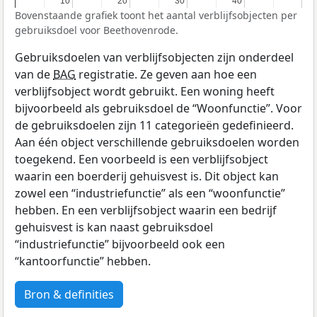
10
10
20
20
30
30
40
40
Bovenstaande grafiek toont het aantal verblijfsobjecten per
gebruiksdoel voor Beethovenrode.
Gebruiksdoelen van verblijfsobjecten zijn onderdeel
van de
BAG
registratie. Ze geven aan hoe een
verblijfsobject wordt gebruikt. Een woning heeft
bijvoorbeeld als gebruiksdoel de “Woonfunctie”. Voor
de gebruiksdoelen zijn 11 categorieën gedefinieerd.
Aan één object verschillende gebruiksdoelen worden
toegekend. Een voorbeeld is een verblijfsobject
waarin een boerderij gehuisvest is. Dit object kan
zowel een “industriefunctie” als een “woonfunctie”
hebben. En een verblijfsobject waarin een bedrijf
gehuisvest is kan naast gebruiksdoel
“industriefunctie” bijvoorbeeld ook een
“kantoorfunctie” hebben.
Bron & definities