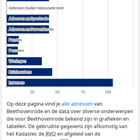
Adressen buiten bebouwde kom
Adressen buiten bebouwde kom
Adressen met postcode
Adressen met postcode
Adressen met woonfunctie
Adressen met woonfunctie
Panden
Panden
Percelen
Percelen
Woningen
Woningen
Huishoudens
Huishoudens
Inwoners
Inwoners
25
50
75
100
Op deze pagina vind je
alle adressen
van
Beethovenrode en de data over diverse onderwerpen
die voor Beethovenrode bekend zijn in grafieken en
tabellen. De gebruikte gegevens zijn afkomstig van
het Kadaster, de
RVO
en afgeleid van de