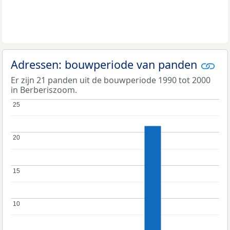
Adressen: bouwperiode van panden
Er zijn 21 panden uit de bouwperiode 1990 tot 2000
in Berberiszoom.
25
25
20
20
15
15
10
10