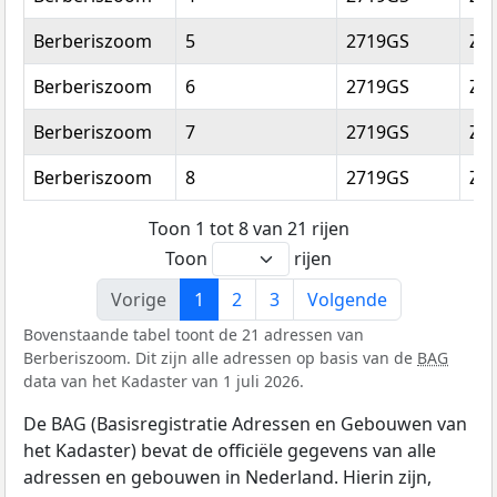
Berberiszoom
5
2719GS
Zo
Berberiszoom
6
2719GS
Zo
Berberiszoom
7
2719GS
Zo
Berberiszoom
8
2719GS
Zo
Toon 1 tot 8 van 21 rijen
Toon
rijen
Vorige
1
2
3
Volgende
Bovenstaande tabel toont de 21 adressen van
Berberiszoom. Dit zijn alle adressen op basis van de
BAG
data van het Kadaster van 1 juli 2026.
De BAG (Basisregistratie Adressen en Gebouwen van
het Kadaster) bevat de officiële gegevens van alle
adressen en gebouwen in Nederland. Hierin zijn,