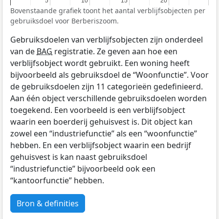
5
5
10
10
15
15
20
20
Bovenstaande grafiek toont het aantal verblijfsobjecten per
gebruiksdoel voor Berberiszoom.
Gebruiksdoelen van verblijfsobjecten zijn onderdeel
van de
BAG
registratie. Ze geven aan hoe een
verblijfsobject wordt gebruikt. Een woning heeft
bijvoorbeeld als gebruiksdoel de “Woonfunctie”. Voor
de gebruiksdoelen zijn 11 categorieën gedefinieerd.
Aan één object verschillende gebruiksdoelen worden
toegekend. Een voorbeeld is een verblijfsobject
waarin een boerderij gehuisvest is. Dit object kan
zowel een “industriefunctie” als een “woonfunctie”
hebben. En een verblijfsobject waarin een bedrijf
gehuisvest is kan naast gebruiksdoel
“industriefunctie” bijvoorbeeld ook een
“kantoorfunctie” hebben.
Bron & definities