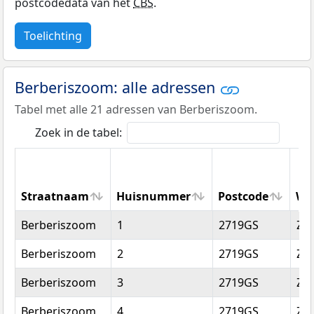
postcodedata van het
CBS
.
Toelichting
Berberiszoom: alle adressen
Tabel met alle 21 adressen van Berberiszoom.
Zoek in de tabel:
Straatnaam
Huisnummer
Postcode
Wo
Straatnaam
Huisnummer
Postcode
Wo
Berberiszoom
1
2719GS
Zo
Berberiszoom
2
2719GS
Zo
Berberiszoom
3
2719GS
Zo
Berberiszoom
4
2719GS
Zo