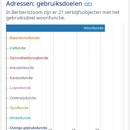
Adressen: gebruiksdoelen
In Berberiszoom zijn er 21 verblijfsobjecten met het
gebruiksdoel woonfunctie.
Woonfunctie
Bijeenkomstfunctie
Bijeenkomstfunctie
Celfunctie
Celfunctie
Gezondheidszorgfunctie
Gezondheidszorgfunctie
Industriefunctie
Industriefunctie
Kantoorfunctie
Kantoorfunctie
Logiesfunctie
Logiesfunctie
Onderwijsfunctie
Onderwijsfunctie
Sportfunctie
Sportfunctie
Winkelfunctie
Winkelfunctie
Overige gebruiksfunctie
Overige gebruiksfunctie