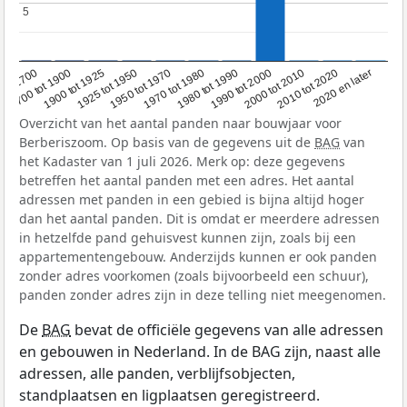
5
5
1950 tot 1970
1990 tot 2000
1900 tot 1925
2020 en later
1970 tot 1980
oor 1700
2000 tot 2010
1925 tot 1950
1980 tot 1990
1700 tot 1900
2010 tot 2020
Overzicht van het aantal panden naar bouwjaar voor
Berberiszoom. Op basis van de gegevens uit de
BAG
van
het Kadaster van 1 juli 2026. Merk op: deze gegevens
betreffen het aantal panden met een adres. Het aantal
adressen met panden in een gebied is bijna altijd hoger
dan het aantal panden. Dit is omdat er meerdere adressen
in hetzelfde pand gehuisvest kunnen zijn, zoals bij een
appartementengebouw. Anderzijds kunnen er ook panden
zonder adres voorkomen (zoals bijvoorbeeld een schuur),
panden zonder adres zijn in deze telling niet meegenomen.
De
BAG
bevat de officiële gegevens van alle adressen
en gebouwen in Nederland. In de BAG zijn, naast alle
adressen, alle panden, verblijfsobjecten,
standplaatsen en ligplaatsen geregistreerd.