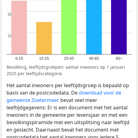
20
20
10
10
0-15
15-25
25-45
45-65
65+
Bevolking, leeftijdsgroepen: aantal inwoners op 1 januari
2025 per leeftijdscategorie.
Het aantal inwoners per leeftijdsgroep is bepaald op
basis van de postcodedata. De
download voor de
gemeente Zoetermeer
bevat veel meer
leeftijdgegevens: Er is een document met het aantal
inwoners in de gemeente per levensjaar en met een
bevolkingspiramide met een uitsplitsing naar leeftijd
en geslacht. Daarnaast bevat het document met
postcodedata het aantal inwoners voor iedere 5