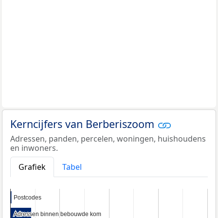
Kerncijfers van Berberiszoom
Adressen, panden, percelen, woningen, huishoudens
en inwoners.
Grafiek
Tabel
Postcodes
Postcodes
Adressen binnen bebouwde kom
Adressen binnen bebouwde kom