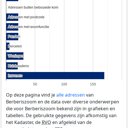
Adressen buiten bebouwde kom
Adressen buiten bebouwde kom
Adressen met postcode
Adressen met postcode
Adressen met woonfunctie
Adressen met woonfunctie
Panden
Panden
Percelen
Percelen
Woningen
Woningen
Huishoudens
Huishoudens
Inwoners
Inwoners
50
100
150
Op deze pagina vind je
alle adressen
van
Berberiszoom en de data over diverse onderwerpen
die voor Berberiszoom bekend zijn in grafieken en
tabellen. De gebruikte gegevens zijn afkomstig van
het Kadaster, de
RVO
en afgeleid van de