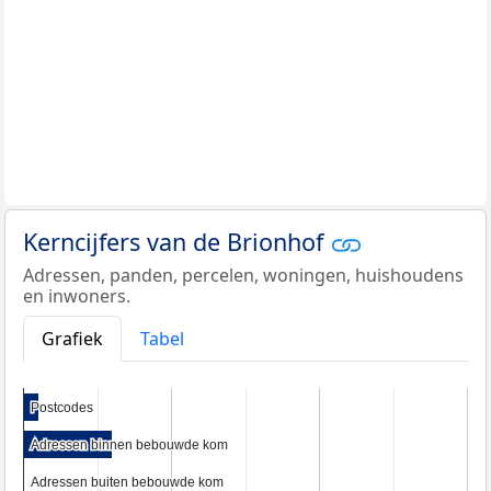
Kerncijfers van de Brionhof
Adressen, panden, percelen, woningen, huishoudens
en inwoners.
Grafiek
Tabel
Postcodes
Postcodes
Adressen binnen bebouwde kom
Adressen binnen bebouwde kom
Adressen buiten bebouwde kom
Adressen buiten bebouwde kom