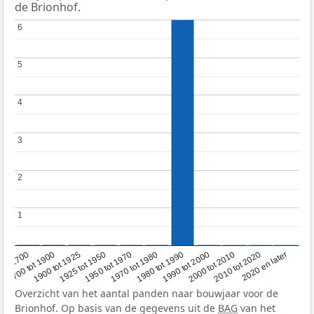
de Brionhof.
6
6
5
5
4
4
3
3
2
2
1
1
1950 tot 1970
1990 tot 2000
1900 tot 1925
2020 en later
1970 tot 1980
oor 1700
2000 tot 2010
1925 tot 1950
1980 tot 1990
1700 tot 1900
2010 tot 2020
Overzicht van het aantal panden naar bouwjaar voor de
Brionhof. Op basis van de gegevens uit de
BAG
van het