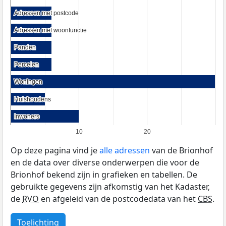
Adressen met postcode
Adressen met postcode
Adressen met woonfunctie
Adressen met woonfunctie
Panden
Panden
Percelen
Percelen
Woningen
Woningen
Huishoudens
Huishoudens
Inwoners
Inwoners
10
20
Op deze pagina vind je
alle adressen
van de Brionhof
en de data over diverse onderwerpen die voor de
Brionhof bekend zijn in grafieken en tabellen. De
gebruikte gegevens zijn afkomstig van het Kadaster,
de
RVO
en afgeleid van de postcodedata van het
CBS
.
Toelichting