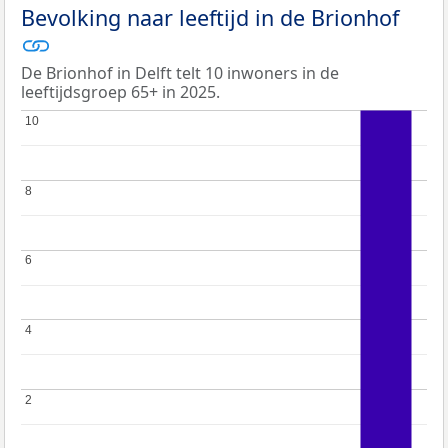
Bevolking naar leeftijd in de Brionhof
De Brionhof in Delft telt 10 inwoners in de
leeftijdsgroep 65+ in 2025.
10
10
8
8
6
6
4
4
2
2