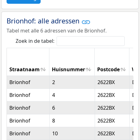
Brionhof: alle adressen
Tabel met alle 6 adressen van de Brionhof.
Zoek in de tabel:
Straatnaam
Huisnummer
Postcode
Wo
Straatnaam
Huisnummer
Postcode
Wo
Brionhof
2
2622BX
Del
Brionhof
4
2622BX
Del
Brionhof
6
2622BX
Del
Brionhof
8
2622BX
Del
Brionhof
10
2622BX
Del