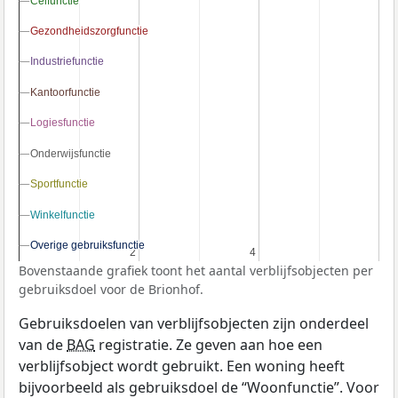
Celfunctie
Celfunctie
Gezondheidszorgfunctie
Gezondheidszorgfunctie
Industriefunctie
Industriefunctie
Kantoorfunctie
Kantoorfunctie
Logiesfunctie
Logiesfunctie
Onderwijsfunctie
Onderwijsfunctie
Sportfunctie
Sportfunctie
Winkelfunctie
Winkelfunctie
Overige gebruiksfunctie
Overige gebruiksfunctie
2
2
4
4
Bovenstaande grafiek toont het aantal verblijfsobjecten per
gebruiksdoel voor de Brionhof.
Gebruiksdoelen van verblijfsobjecten zijn onderdeel
van de
BAG
registratie. Ze geven aan hoe een
verblijfsobject wordt gebruikt. Een woning heeft
bijvoorbeeld als gebruiksdoel de “Woonfunctie”. Voor