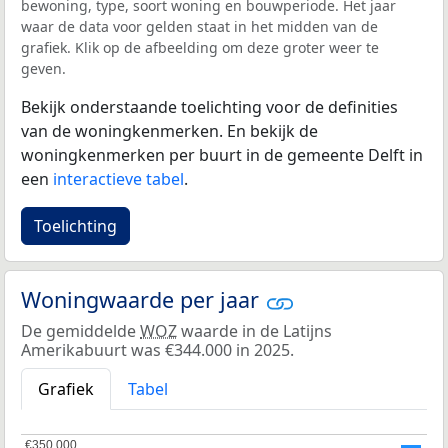
bewoning, type, soort woning en bouwperiode. Het jaar
waar de data voor gelden staat in het midden van de
grafiek. Klik op de afbeelding om deze groter weer te
geven.
Bekijk onderstaande toelichting voor de definities
van de woningkenmerken. En bekijk de
woningkenmerken per buurt in de gemeente Delft in
een
interactieve tabel
.
Toelichting
Woningwaarde per jaar
De gemiddelde
WOZ
waarde in de Latijns
Amerikabuurt was €344.000 in 2025.
Grafiek
Tabel
€350.000
€350.000