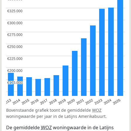
€325.000
€325.000
€300.000
€300.000
€275.000
€275.000
€250.000
€250.000
€225.000
€225.000
€200.000
€200.000
€175.000
€175.000
2015
2021
2014
2020
2013
2019
2025
2018
2024
2017
2023
2016
2022
Bovenstaande grafiek toont de gemiddelde
WOZ
woningwaarde per jaar in de Latijns Amerikabuurt.
De gemiddelde
WOZ
woningwaarde in de Latijns