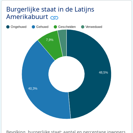
Burgerlijke staat in de Latijns
Amerikabuurt
Ongehuwd
Gehuwd
Gescheiden
Verweduwd
7,9%
48,5%
40,3%
Bevolking, burgerlijke staat: aantal en percentage inwoners