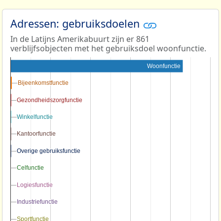
Adressen: gebruiksdoelen
In de Latijns Amerikabuurt zijn er 861
verblijfsobjecten met het gebruiksdoel woonfunctie.
Woonfunctie
Bijeenkomstfunctie
Bijeenkomstfunctie
Gezondheidszorgfunctie
Gezondheidszorgfunctie
Winkelfunctie
Winkelfunctie
Kantoorfunctie
Kantoorfunctie
Overige gebruiksfunctie
Overige gebruiksfunctie
Celfunctie
Celfunctie
Logiesfunctie
Logiesfunctie
Industriefunctie
Industriefunctie
Sportfunctie
Sportfunctie