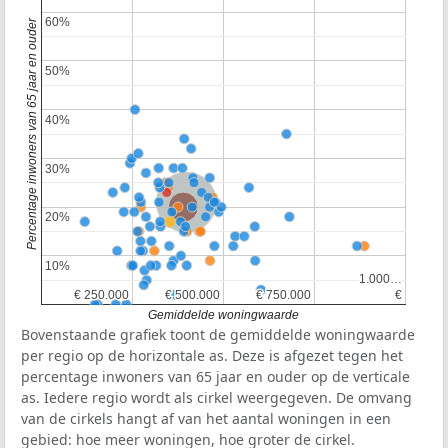
60%
60%
Percentage inwoners van 65 jaar en ouder
50%
50%
40%
40%
30%
30%
Nederland
Provincie Zuid-Holland
20%
20%
10%
10%
1.000…
1.000…
€ 250.000
€ 250.000
€ 500.000
€ 500.000
€ 750.000
€ 750.000
€
€
Gemiddelde woningwaarde
Bovenstaande grafiek toont de gemiddelde woningwaarde
per regio op de horizontale as. Deze is afgezet tegen het
percentage inwoners van 65 jaar en ouder op de verticale
as. Iedere regio wordt als cirkel weergegeven. De omvang
van de cirkels hangt af van het aantal woningen in een
gebied: hoe meer woningen, hoe groter de cirkel.