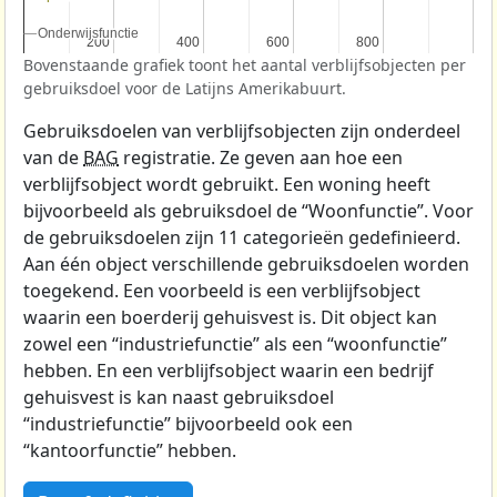
Onderwijsfunctie
Onderwijsfunctie
200
200
400
400
600
600
800
800
Bovenstaande grafiek toont het aantal verblijfsobjecten per
gebruiksdoel voor de Latijns Amerikabuurt.
Gebruiksdoelen van verblijfsobjecten zijn onderdeel
van de
BAG
registratie. Ze geven aan hoe een
verblijfsobject wordt gebruikt. Een woning heeft
bijvoorbeeld als gebruiksdoel de “Woonfunctie”. Voor
de gebruiksdoelen zijn 11 categorieën gedefinieerd.
Aan één object verschillende gebruiksdoelen worden
toegekend. Een voorbeeld is een verblijfsobject
waarin een boerderij gehuisvest is. Dit object kan
zowel een “industriefunctie” als een “woonfunctie”
hebben. En een verblijfsobject waarin een bedrijf
gehuisvest is kan naast gebruiksdoel
“industriefunctie” bijvoorbeeld ook een
“kantoorfunctie” hebben.