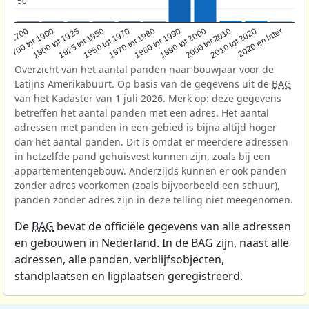
50
50
1950 tot 1970
1990 tot 2000
1900 tot 1925
2020 en later
1970 tot 1980
oor 1700
2000 tot 2010
1925 tot 1950
1980 tot 1990
1700 tot 1900
2010 tot 2020
Overzicht van het aantal panden naar bouwjaar voor de
Latijns Amerikabuurt. Op basis van de gegevens uit de
BAG
van het Kadaster van 1 juli 2026. Merk op: deze gegevens
betreffen het aantal panden met een adres. Het aantal
adressen met panden in een gebied is bijna altijd hoger
dan het aantal panden. Dit is omdat er meerdere adressen
in hetzelfde pand gehuisvest kunnen zijn, zoals bij een
appartementengebouw. Anderzijds kunnen er ook panden
zonder adres voorkomen (zoals bijvoorbeeld een schuur),
panden zonder adres zijn in deze telling niet meegenomen.
De
BAG
bevat de officiële gegevens van alle adressen
en gebouwen in Nederland. In de BAG zijn, naast alle
adressen, alle panden, verblijfsobjecten,
standplaatsen en ligplaatsen geregistreerd.