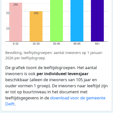
255
200
200
200
100
100
0-15
15-25
25-45
45-65
65+
Bevolking, leeftijdsgroepen: aantal inwoners op 1 januari
2026 per leeftijdsgroep.
De grafiek toont de leeftijdsgroepen. Het aantal
inwoners is ook
per individueel levensjaar
beschikbaar (alleen de inwoners van 105 jaar en
ouder vormen 1 groep). De inwoners naar leeftijd zijn
er tot op buurtniveau in het document met
leeftijdsgegevens in de
download voor de gemeente
Delft
.