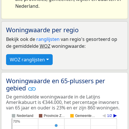
Nederland.
Woningwaarde per regio
Bekijk ook de
ranglijsten
van regio's gesorteerd op
de gemiddelde
WOZ
woningwaarde:
WOZ ranglijsten
Woningwaarde en 65-plussers per
gebied
De gemiddelde woningwaarde in de Latijns
Amerikabuurt is €344.000, het percentage inwoners
van 65 jaar en ouder is 23% en er zijn 860 woningen.
Nederland
Provincie Z…
Gemeente…
1/2
70%
70%