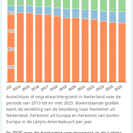
80%
80%
60%
60%
40%
40%
20%
20%
2015
2014
2021
2013
2020
2019
2018
2025
2017
2024
2023
2016
2022
Autochtoon of migratieachtergrond in Nederland voor de
periode van 2013 tot en met 2025: Bovenstaande grafiek
toont de verdeling van de bevolking naar herkomst uit
Nederland, herkomst uit Europa en herkomst van buiten
Europa in de Latijns Amerikabuurt per jaar.