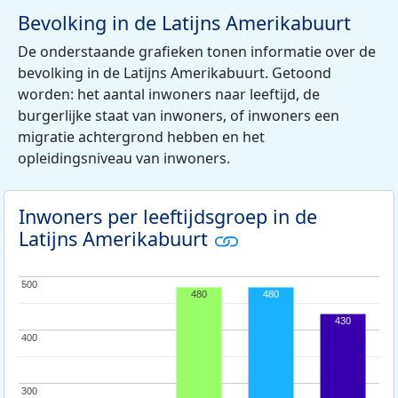
Bevolking in de Latijns Amerikabuurt
De onderstaande grafieken tonen informatie over de
bevolking in de Latijns Amerikabuurt. Getoond
worden: het aantal inwoners naar leeftijd, de
burgerlijke staat van inwoners, of inwoners een
migratie achtergrond hebben en het
opleidingsniveau van inwoners.
Inwoners per leeftijdsgroep in de
Latijns Amerikabuurt
500
500
480
480
430
400
400
300
300