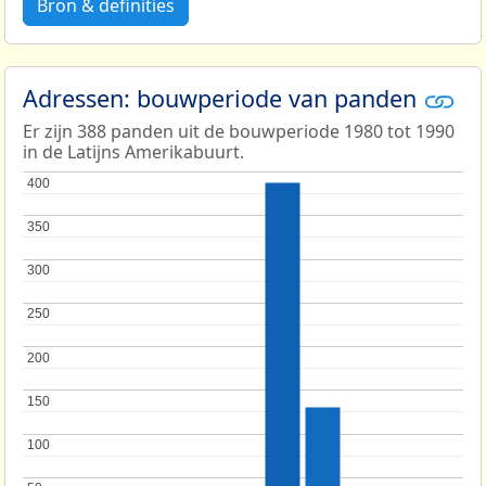
Bron & definities
Adressen: bouwperiode van panden
Er zijn 388 panden uit de bouwperiode 1980 tot 1990
in de Latijns Amerikabuurt.
400
400
350
350
300
300
250
250
200
200
150
150
100
100