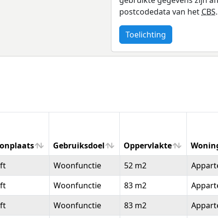
postcodedata van het
CBS
.
Toelichting
onplaats
Gebruiksdoel
Oppervlakte
Wonin
onplaats
Gebruiksdoel
Oppervlakte
Wonin
ft
Woonfunctie
52 m2
Appar
ft
Woonfunctie
83 m2
Appar
ft
Woonfunctie
83 m2
Appar