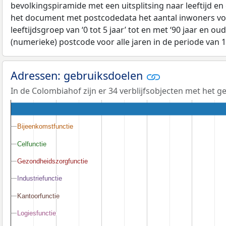
bevolkingspiramide met een uitsplitsing naar leeftijd en
het document met postcodedata het aantal inwoners voo
leeftijdsgroep van ‘0 tot 5 jaar’ tot en met ‘90 jaar en oud
(numerieke) postcode voor alle jaren in de periode van 
Adressen: gebruiksdoelen
In de Colombiahof zijn er 34 verblijfsobjecten met het 
Bijeenkomstfunctie
Bijeenkomstfunctie
Celfunctie
Celfunctie
Gezondheidszorgfunctie
Gezondheidszorgfunctie
Industriefunctie
Industriefunctie
Kantoorfunctie
Kantoorfunctie
Logiesfunctie
Logiesfunctie