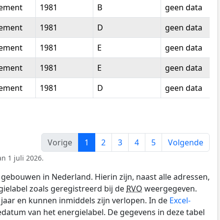
tement
1981
B
geen data
tement
1981
D
geen data
tement
1981
E
geen data
tement
1981
E
geen data
tement
1981
D
geen data
Vorige
1
2
3
4
5
Volgende
n 1 juli 2026.
gebouwen in Nederland. Hierin zijn, naast alle adressen,
gielabel zoals geregistreerd bij de
RVO
weergegeven.
0 jaar en kunnen inmiddels zijn verlopen. In de
Excel-
datum van het energielabel. De gegevens in deze tabel