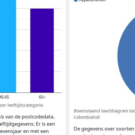
45-65
65+
er leeftijdscategorie.
Bovenstaand taartdiagram too
sis van de postcodedata.
Colombiahof.
eftijdgegevens: Er is een
De gegevens over soorten
levensjaar en met een