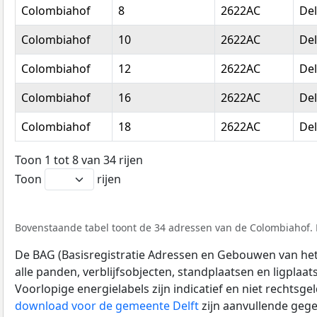
Colombiahof
8
2622AC
Del
Colombiahof
10
2622AC
Del
Colombiahof
12
2622AC
Del
Colombiahof
16
2622AC
Del
Colombiahof
18
2622AC
Del
Toon 1 tot 8 van 34 rijen
Toon
rijen
Bovenstaande tabel toont de 34 adressen van de Colombiahof. D
De BAG (Basisregistratie Adressen en Gebouwen van het K
alle panden, verblijfsobjecten, standplaatsen en ligplaa
Voorlopige energielabels zijn indicatief en niet rechtsge
download voor de gemeente Delft
zijn aanvullende gege