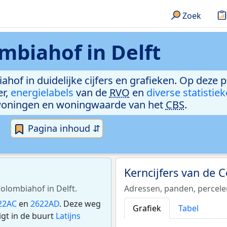
Zoek
mbiahof in Delft
ahof in duidelijke cijfers en grafieken. Op deze 
er,
energielabels
van de
RVO
en
diverse statistie
woningen en woningwaarde van het
CBS
.
Pagina inhoud ⇵
Kerncijfers van de
Colombiahof in Delft.
Adressen, panden, percel
22AC
en
2622AD
. Deze weg
Grafiek
Tabel
gt in de buurt
Latijns