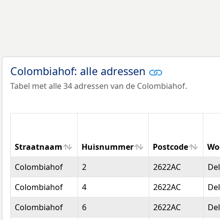
Colombiahof: alle adressen
Tabel met alle 34 adressen van de Colombiahof.
Straatnaam
Huisnummer
Postcode
Wo
Straatnaam
Huisnummer
Postcode
Wo
Colombiahof
2
2622AC
Del
Colombiahof
4
2622AC
Del
Colombiahof
6
2622AC
Del