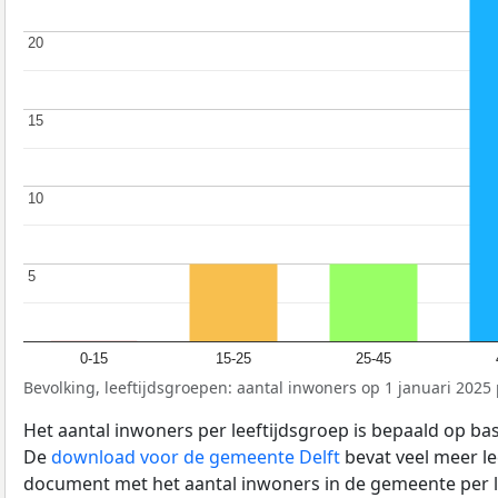
20
20
15
15
10
10
5
5
0-15
15-25
25-45
Bevolking, leeftijdsgroepen: aantal inwoners op 1 januari 2025 p
Het aantal inwoners per leeftijdsgroep is bepaald op ba
De
download voor de gemeente Delft
bevat veel meer le
document met het aantal inwoners in de gemeente per 