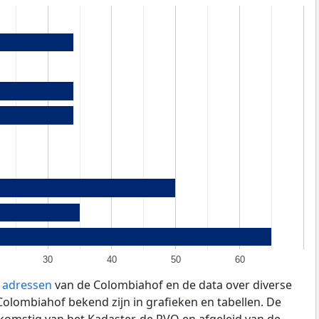
30
40
50
60
e adressen
van de Colombiahof en de data over diverse
olombiahof bekend zijn in grafieken en tabellen. De
fkomstig van het Kadaster, de
RVO
en afgeleid van de