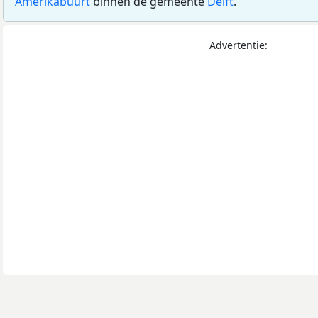
Amerikabuurt
binnen de gemeente
Delft
.
Advertentie: