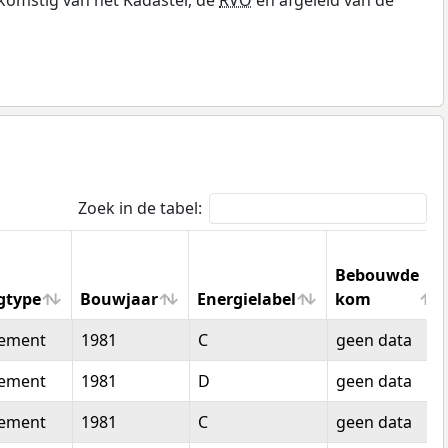
Zoek in de tabel:
Bebouwde
gtype
Bouwjaar
Energielabel
kom
gtype
Bouwjaar
Energielabel
Bebouwde
tement
1981
C
geen data
kom
tement
1981
D
geen data
tement
1981
C
geen data