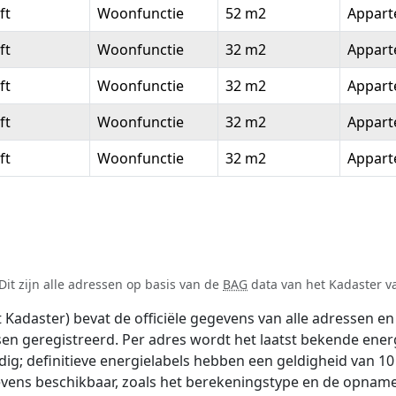
ft
Woonfunctie
52 m2
Appar
ft
Woonfunctie
32 m2
Appar
ft
Woonfunctie
32 m2
Appar
ft
Woonfunctie
32 m2
Appar
ft
Woonfunctie
32 m2
Appar
it zijn alle adressen op basis van de
BAG
data van het Kadaster va
adaster) bevat de officiële gegevens van alle adressen en 
tsen geregistreerd. Per adres wordt het laatst bekende ener
ldig; definitieve energielabels hebben een geldigheid van 1
vens beschikbaar, zoals het berekeningstype en de opname