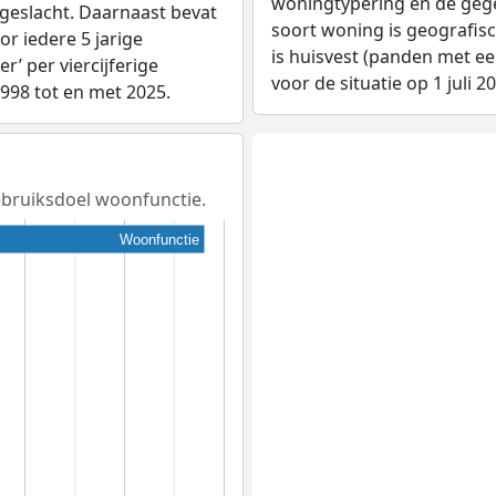
woningtypering en de gegev
 geslacht. Daarnaast bevat
soort woning is geografis
r iedere 5 jarige
is huisvest (panden met e
er’ per viercijferige
voor de situatie op 1 juli 2
1998 tot en met 2025.
gebruiksdoel woonfunctie.
Woonfunctie