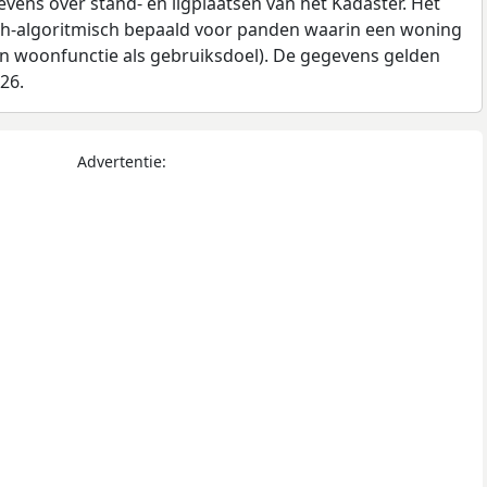
ens over stand- en ligplaatsen van het Kadaster. Het
ch-algoritmisch bepaald voor panden waarin een woning
en woonfunctie als gebruiksdoel). De gegevens gelden
026.
Advertentie: