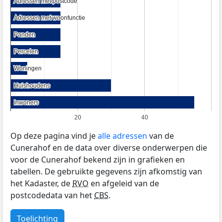
Adressen met postcode
Adressen met postcode
Adressen met woonfunctie
Adressen met woonfunctie
Panden
Panden
Percelen
Percelen
Woningen
Woningen
Huishoudens
Huishoudens
Inwoners
Inwoners
20
40
Op deze pagina vind je
alle adressen
van de
Cunerahof en de data over diverse onderwerpen die
voor de Cunerahof bekend zijn in grafieken en
tabellen. De gebruikte gegevens zijn afkomstig van
het Kadaster, de
RVO
en afgeleid van de
postcodedata van het
CBS
.
Toelichting