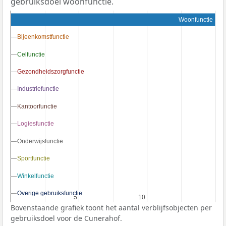
gebruiksdoel woonfunctie.
Woonfunctie
Bijeenkomstfunctie
Bijeenkomstfunctie
Celfunctie
Celfunctie
Gezondheidszorgfunctie
Gezondheidszorgfunctie
Industriefunctie
Industriefunctie
Kantoorfunctie
Kantoorfunctie
Logiesfunctie
Logiesfunctie
Onderwijsfunctie
Onderwijsfunctie
Sportfunctie
Sportfunctie
Winkelfunctie
Winkelfunctie
Overige gebruiksfunctie
Overige gebruiksfunctie
5
5
10
10
Bovenstaande grafiek toont het aantal verblijfsobjecten per
gebruiksdoel voor de Cunerahof.