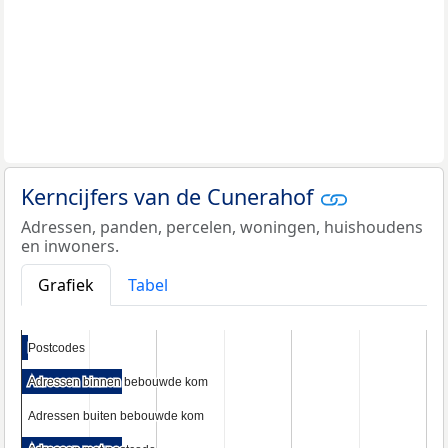
Kerncijfers van de Cunerahof
Adressen, panden, percelen, woningen, huishoudens
en inwoners.
Grafiek
Tabel
Postcodes
Postcodes
Adressen binnen bebouwde kom
Adressen binnen bebouwde kom
Adressen buiten bebouwde kom
Adressen buiten bebouwde kom