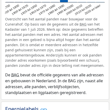
1950 tot 1970
1990 tot 2000
1900 tot 1925
2020 en later
1970 tot 1980
oor 1700
2000 tot 2010
1925 tot 1950
1980 tot 1990
1700 tot 1900
2010 tot 2020
Overzicht van het aantal panden naar bouwjaar voor de
Cunerahof. Op basis van de gegevens uit de
BAG
van het
Kadaster van 1 juli 2026. Merk op: deze gegevens betreffen
het aantal panden met een adres. Het aantal adressen met
panden in een gebied is bijna altijd hoger dan het aantal
panden. Dit is omdat er meerdere adressen in hetzelfde
pand gehuisvest kunnen zijn, zoals bij een
appartementengebouw. Anderzijds kunnen er ook panden
zonder adres voorkomen (zoals bijvoorbeeld een schuur),
panden zonder adres zijn in deze telling niet meegenomen.
De
BAG
bevat de officiële gegevens van alle adressen
en gebouwen in Nederland. In de BAG zijn, naast alle
adressen, alle panden, verblijfsobjecten,
standplaatsen en ligplaatsen geregistreerd.
Energielabels