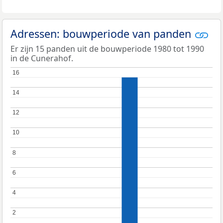
Adressen: bouwperiode van panden
Er zijn 15 panden uit de bouwperiode 1980 tot 1990
in de Cunerahof.
16
16
14
14
12
12
10
10
8
8
6
6
4
4
2
2