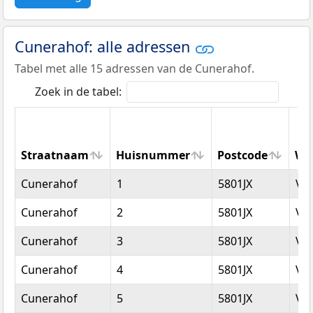
Cunerahof: alle adressen
Tabel met alle 15 adressen van de Cunerahof.
Zoek in de tabel:
Straatnaam
Huisnummer
Postcode
Wo
Straatnaam
Huisnummer
Postcode
Wo
Cunerahof
1
5801JX
Ve
Cunerahof
2
5801JX
Ve
Cunerahof
3
5801JX
Ve
Cunerahof
4
5801JX
Ve
Cunerahof
5
5801JX
Ve