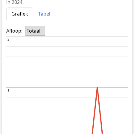
in 2024.
Grafiek
Tabel
Afloop:
Totaal
2
2
1
1