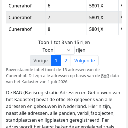
Cunerahof
6
5801JX
Ve
Cunerahof
7
5801JX
Ve
Cunerahof
8
5801JX
Ve
Toon 1 tot 8 van 15 rijen
Toon
rijen
Vorige
1
2
Volgende
Bovenstaande tabel toont de 15 adressen van de
Cunerahof. Dit zijn alle adressen op basis van de
BAG
data
van het Kadaster van 1 juli 2026.
De BAG (Basisregistratie Adressen en Gebouwen van
het Kadaster) bevat de officiële gegevens van alle
adressen en gebouwen in Nederland. Hierin zijn,
naast alle adressen, alle panden, verblijfsobjecten,
standplaatsen en ligplaatsen geregistreerd. Per
adres wordt het laatst bekende energielabel zoals