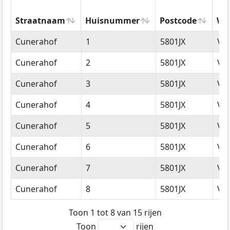
Straatnaam
Huisnummer
Postcode
Wo
Straatnaam
Huisnummer
Postcode
Wo
Cunerahof
1
5801JX
Ve
Cunerahof
2
5801JX
Ve
Cunerahof
3
5801JX
Ve
Cunerahof
4
5801JX
Ve
Cunerahof
5
5801JX
Ve
Cunerahof
6
5801JX
Ve
Cunerahof
7
5801JX
Ve
Cunerahof
8
5801JX
Ve
Toon 1 tot 8 van 15 rijen
Toon
rijen