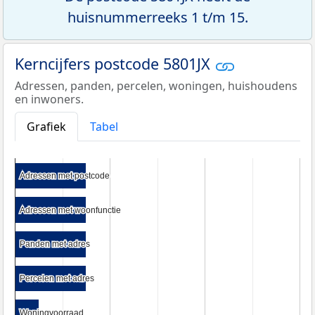
huisnummerreeks 1 t/m 15.
Kerncijfers postcode 5801JX
Adressen, panden, percelen, woningen, huishoudens
en inwoners.
Grafiek
Tabel
Adressen met postcode
Adressen met postcode
Adressen met woonfunctie
Adressen met woonfunctie
Panden met adres
Panden met adres
Percelen met adres
Percelen met adres
Woningvoorraad
Woningvoorraad