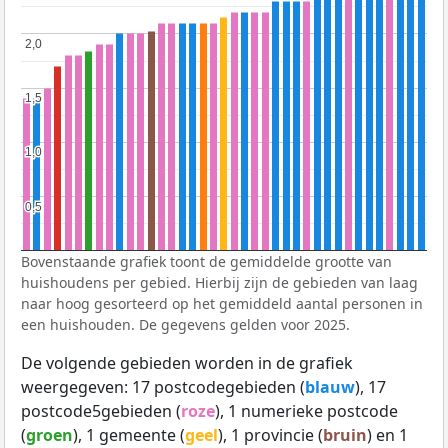
2,0
2,0
1,5
1,5
1,0
1,0
0,5
0,5
Bovenstaande grafiek toont de gemiddelde grootte van
huishoudens per gebied. Hierbij zijn de gebieden van laag
naar hoog gesorteerd op het gemiddeld aantal personen in
een huishouden. De gegevens gelden voor 2025.
De volgende gebieden worden in de grafiek
weergegeven: 17 postcodegebieden (
blauw
), 17
postcode5gebieden (
roze
), 1 numerieke postcode
(
groen
), 1 gemeente (
geel
), 1 provincie (
bruin
) en 1