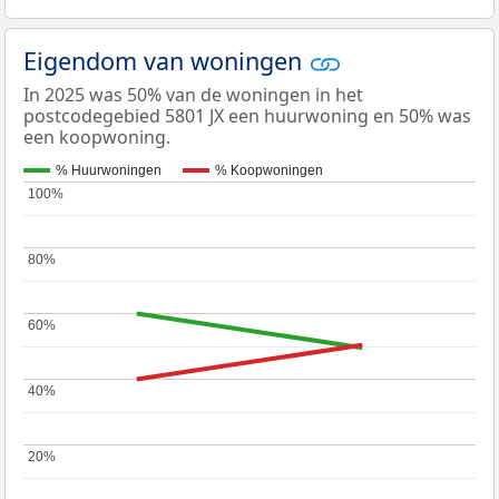
Eigendom van woningen
In 2025 was 50% van de woningen in het
postcodegebied 5801 JX een huurwoning en 50% was
een koopwoning.
% Huurwoningen
% Koopwoningen
100%
100%
80%
80%
60%
60%
40%
40%
20%
20%