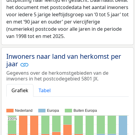
uitsplitsing naar leeftijd en geslacht. Daarnaast bevat
het document met postcodedata het aantal inwoners
voor iedere 5 jarige leeftijdsgroep van ‘0 tot 5 jaar’ tot
en met ‘90 jaar en ouder’ per viercijferige
(numerieke) postcode voor alle jaren in de periode
van 1998 tot en met 2025.
Inwoners naar land van herkomst per
jaar
Gegevens over de herkomstgebieden van de
inwoners in het postcodegebied 5801 JX.
Grafiek
Tabel
Nederland
Europa
Buiten Europa
100%
100%