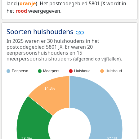
land (
oranje
). Het postcodegebied 5801 JX wordt in
het
rood
weergegeven.
Soorten huishoudens
In 2025 waren er 30 huishoudens in het
postcodegebied 5801 JX. Er waren 20
eenpersoonshuishoudens en 15
meerpersoonshuishoudens
.
(afgerond op vijftallen)
Eenperso…
Meerpers…
Huishoud…
Huishoud…
14,3%
28,6%
57,1%