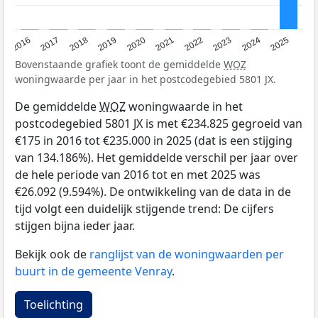
2016
2017
2018
2019
2020
2021
2022
2023
2024
2025
Bovenstaande grafiek toont de gemiddelde
WOZ
woningwaarde per jaar in het postcodegebied 5801 JX.
De gemiddelde
WOZ
woningwaarde in het
postcodegebied 5801 JX is met €234.825 gegroeid van
€175 in 2016 tot €235.000 in 2025 (dat is een stijging
van 134.186%). Het gemiddelde verschil per jaar over
de hele periode van 2016 tot en met 2025 was
€26.092 (9.594%). De ontwikkeling van de data in de
tijd volgt een duidelijk stijgende trend: De cijfers
stijgen bijna ieder jaar.
Bekijk ook de
ranglijst van de woningwaarden per
buurt in de gemeente Venray
.
Toelichting