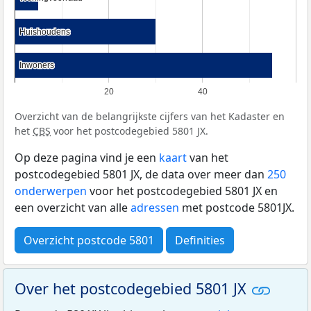
Huishoudens
Huishoudens
Inwoners
Inwoners
20
40
Overzicht van de belangrijkste cijfers van het Kadaster en
het
CBS
voor het postcodegebied 5801 JX.
Op deze pagina vind je een
kaart
van het
postcodegebied 5801 JX, de data over meer dan
250
onderwerpen
voor het postcodegebied 5801 JX en
een overzicht van alle
adressen
met postcode 5801JX.
Overzicht postcode 5801
Definities
Over het postcodegebied 5801 JX