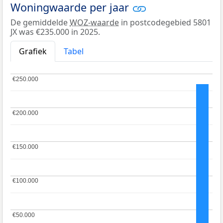
Woningwaarde per jaar
De gemiddelde
WOZ-waarde
in postcodegebied 5801
JX was €235.000 in 2025.
Grafiek
Tabel
€250.000
€250.000
€200.000
€200.000
€150.000
€150.000
€100.000
€100.000
€50.000
€50.000