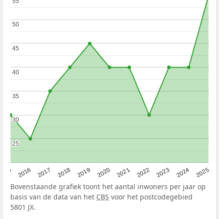
55
55
50
50
45
45
40
40
35
35
30
30
25
25
2015
2016
2017
2018
2019
2020
2021
2022
2023
2024
2025
Bovenstaande grafiek toont het aantal inwoners per jaar op
basis van de data van het
CBS
voor het postcodegebied
5801 JX.