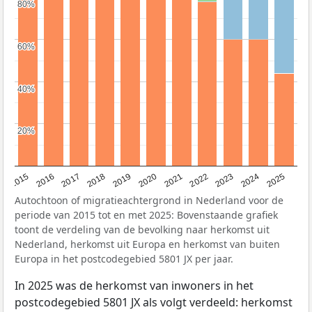
80%
80%
60%
60%
40%
40%
20%
20%
2019
2022
2017
2025
2020
2015
2023
2018
2021
2016
2024
Autochtoon of migratieachtergrond in Nederland voor de
periode van 2015 tot en met 2025: Bovenstaande grafiek
toont de verdeling van de bevolking naar herkomst uit
Nederland, herkomst uit Europa en herkomst van buiten
Europa in het postcodegebied 5801 JX per jaar.
In 2025 was de herkomst van inwoners in het
postcodegebied 5801 JX als volgt verdeeld: herkomst