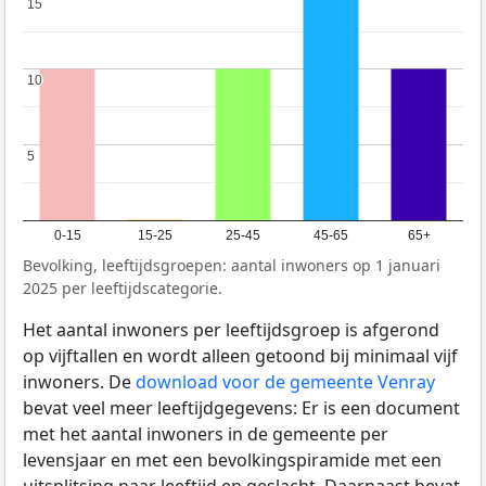
15
15
10
10
5
5
0-15
15-25
25-45
45-65
65+
Bevolking, leeftijdsgroepen: aantal inwoners op 1 januari
2025 per leeftijdscategorie.
Het aantal inwoners per leeftijdsgroep is afgerond
op vijftallen en wordt alleen getoond bij minimaal vijf
inwoners. De
download voor de gemeente Venray
bevat veel meer leeftijdgegevens: Er is een document
met het aantal inwoners in de gemeente per
levensjaar en met een bevolkingspiramide met een