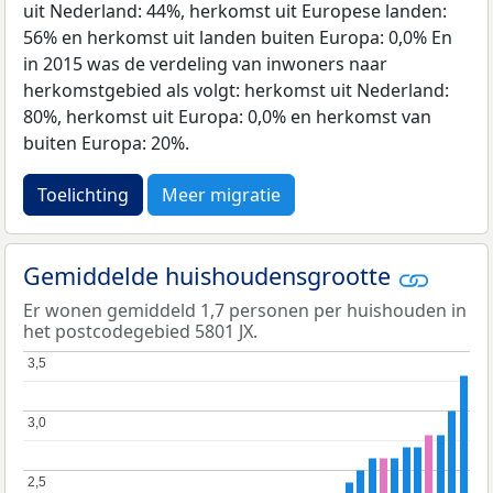
uit Nederland: 44%, herkomst uit Europese landen:
56% en herkomst uit landen buiten Europa: 0,0% En
in 2015 was de verdeling van inwoners naar
herkomstgebied als volgt: herkomst uit Nederland:
80%, herkomst uit Europa: 0,0% en herkomst van
buiten Europa: 20%.
Toelichting
Meer migratie
Gemiddelde huishoudensgrootte
Er wonen gemiddeld 1,7 personen per huishouden in
het postcodegebied 5801 JX.
3,5
3,5
3,0
3,0
2,5
2,5