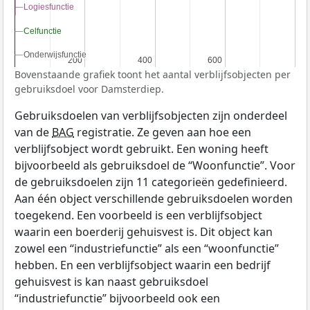
Logiesfunctie
Logiesfunctie
Celfunctie
Celfunctie
Onderwijsfunctie
Onderwijsfunctie
200
200
400
400
600
600
Bovenstaande grafiek toont het aantal verblijfsobjecten per
gebruiksdoel voor Damsterdiep.
Gebruiksdoelen van verblijfsobjecten zijn onderdeel
van de
BAG
registratie. Ze geven aan hoe een
verblijfsobject wordt gebruikt. Een woning heeft
bijvoorbeeld als gebruiksdoel de “Woonfunctie”. Voor
de gebruiksdoelen zijn 11 categorieën gedefinieerd.
Aan één object verschillende gebruiksdoelen worden
toegekend. Een voorbeeld is een verblijfsobject
waarin een boerderij gehuisvest is. Dit object kan
zowel een “industriefunctie” als een “woonfunctie”
hebben. En een verblijfsobject waarin een bedrijf
gehuisvest is kan naast gebruiksdoel
“industriefunctie” bijvoorbeeld ook een