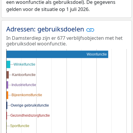
een woonfunctie als gebruiksdoel). De gegevens
gelden voor de situatie op 1 juli 2026.
Adressen: gebruiksdoelen
In Damsterdiep zijn er 677 verblijfsobjecten met het
gebruiksdoel woonfunctie.
Woonfunctie
Winkelfunctie
Winkelfunctie
Kantoorfunctie
Kantoorfunctie
Industriefunctie
Industriefunctie
Bijeenkomstfunctie
Bijeenkomstfunctie
Overige gebruiksfunctie
Overige gebruiksfunctie
Gezondheidszorgfunctie
Gezondheidszorgfunctie
Sportfunctie
Sportfunctie