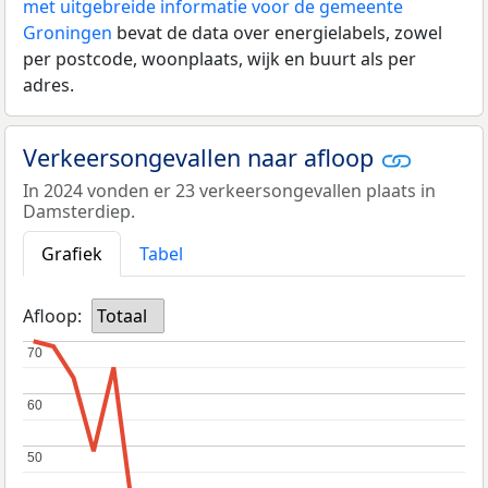
met uitgebreide informatie voor de gemeente
Groningen
bevat de data over energielabels, zowel
per postcode, woonplaats, wijk en buurt als per
adres.
Verkeersongevallen naar afloop
In 2024 vonden er 23 verkeersongevallen plaats in
Damsterdiep.
Grafiek
Tabel
Afloop:
Totaal
70
70
60
60
50
50