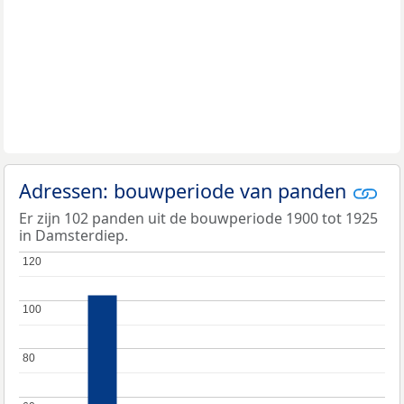
Adressen: bouwperiode van panden
Er zijn 102 panden uit de bouwperiode 1900 tot 1925
in Damsterdiep.
120
120
100
100
80
80