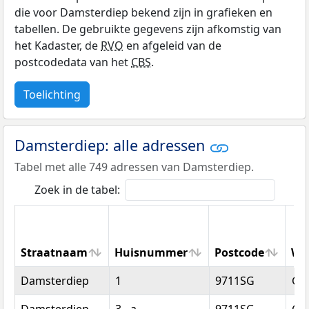
die voor Damsterdiep bekend zijn in grafieken en
tabellen. De gebruikte gegevens zijn afkomstig van
het Kadaster, de
RVO
en afgeleid van de
postcodedata van het
CBS
.
Toelichting
Damsterdiep: alle adressen
Tabel met alle 749 adressen van Damsterdiep.
Zoek in de tabel:
Straatnaam
Huisnummer
Postcode
Wo
Straatnaam
Huisnummer
Postcode
Wo
Damsterdiep
1
9711SG
Gr
Damsterdiep
3 - a
9711SG
Gr