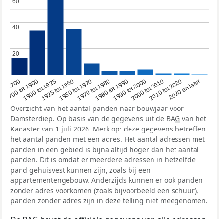
60
60
40
40
20
20
1950 tot 1970
1990 tot 2000
1900 tot 1925
2020 en later
1970 tot 1980
oor 1700
2000 tot 2010
1925 tot 1950
1980 tot 1990
1700 tot 1900
2010 tot 2020
Overzicht van het aantal panden naar bouwjaar voor
Damsterdiep. Op basis van de gegevens uit de
BAG
van het
Kadaster van 1 juli 2026. Merk op: deze gegevens betreffen
het aantal panden met een adres. Het aantal adressen met
panden in een gebied is bijna altijd hoger dan het aantal
panden. Dit is omdat er meerdere adressen in hetzelfde
pand gehuisvest kunnen zijn, zoals bij een
appartementengebouw. Anderzijds kunnen er ook panden
zonder adres voorkomen (zoals bijvoorbeeld een schuur),
panden zonder adres zijn in deze telling niet meegenomen.