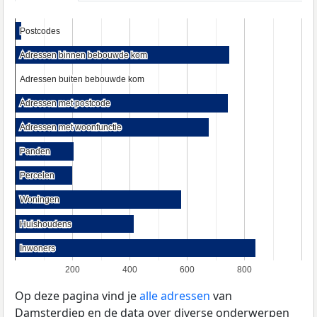
Postcodes
Postcodes
Adressen binnen bebouwde kom
Adressen binnen bebouwde kom
Adressen buiten bebouwde kom
Adressen buiten bebouwde kom
Adressen met postcode
Adressen met postcode
Adressen met woonfunctie
Adressen met woonfunctie
Panden
Panden
Percelen
Percelen
Woningen
Woningen
Huishoudens
Huishoudens
Inwoners
Inwoners
200
400
600
800
Op deze pagina vind je
alle adressen
van
Damsterdiep en de data over diverse onderwerpen