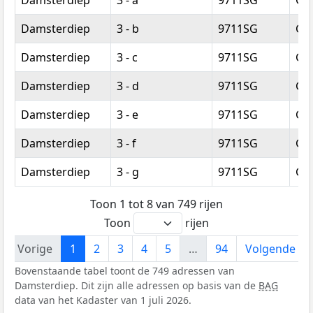
Damsterdiep
3 - b
9711SG
Gr
Damsterdiep
3 - c
9711SG
Gr
Damsterdiep
3 - d
9711SG
Gr
Damsterdiep
3 - e
9711SG
Gr
Damsterdiep
3 - f
9711SG
Gr
Damsterdiep
3 - g
9711SG
Gr
Toon 1 tot 8 van 749 rijen
Toon
rijen
Vorige
1
2
3
4
5
…
94
Volgende
Bovenstaande tabel toont de 749 adressen van
Damsterdiep. Dit zijn alle adressen op basis van de
BAG
data van het Kadaster van 1 juli 2026.