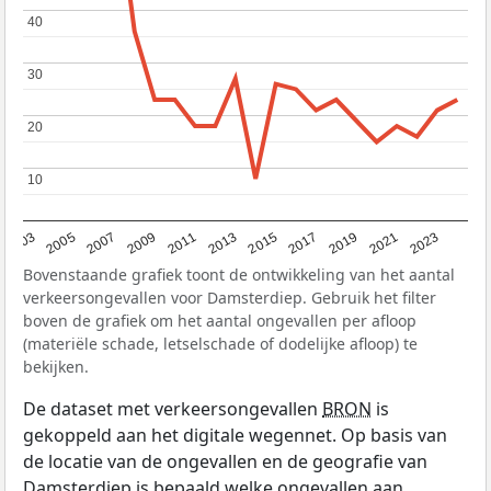
40
40
30
30
20
20
10
10
2017
2023
2007
2013
2019
2003
2009
2015
2021
2005
2011
Bovenstaande grafiek toont de ontwikkeling van het aantal
verkeersongevallen voor Damsterdiep. Gebruik het filter
boven de grafiek om het aantal ongevallen per afloop
(materiële schade, letselschade of dodelijke afloop) te
bekijken.
De dataset met verkeersongevallen
BRON
is
gekoppeld aan het digitale wegennet. Op basis van
de locatie van de ongevallen en de geografie van
Damsterdiep is bepaald welke ongevallen aan