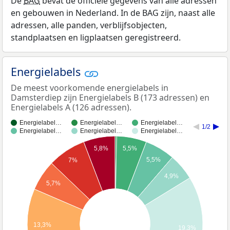
De
BAG
bevat de officiële gegevens van alle adressen
en gebouwen in Nederland. In de BAG zijn, naast alle
adressen, alle panden, verblijfsobjecten,
standplaatsen en ligplaatsen geregistreerd.
Energielabels
De meest voorkomende energielabels in
Damsterdiep zijn Energielabels B (173 adressen) en
Energielabels A (126 adressen).
Energielabel…
Energielabel…
Energielabel…
1/2
Energielabel…
Energielabel…
Energielabel…
5,8%
5,5%
5,5%
7%
4,9%
5,7%
13,3%
19,3%