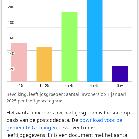
200
200
180
180
160
160
140
140
120
120
0-15
15-25
25-45
45-65
65+
Bevolking, leeftijdsgroepen: aantal inwoners op 1 januari
2025 per leeftijdscategorie.
Het aantal inwoners per leeftijdsgroep is bepaald op
basis van de postcodedata. De
download voor de
gemeente Groningen
bevat veel meer
leeftijdgegevens: Er is een document met het aantal