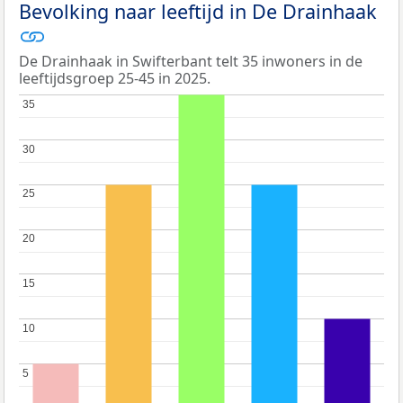
Bevolking naar leeftijd in De Drainhaak
De Drainhaak in Swifterbant telt 35 inwoners in de
leeftijdsgroep 25-45 in 2025.
35
35
30
30
25
25
20
20
15
15
10
10
5
5