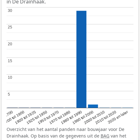
in De Drainhaak.
30
30
25
25
20
20
15
15
10
10
5
5
1950 tot 1970
1990 tot 2000
1900 tot 1925
2020 en later
1970 tot 1980
oor 1700
2000 tot 2010
1925 tot 1950
1980 tot 1990
1700 tot 1900
2010 tot 2020
Overzicht van het aantal panden naar bouwjaar voor De
Drainhaak. Op basis van de gegevens uit de
BAG
van het