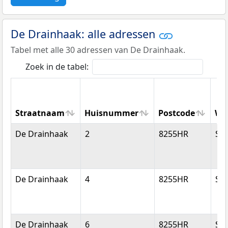
De Drainhaak: alle adressen
Tabel met alle 30 adressen van De Drainhaak.
Zoek in de tabel:
Straatnaam
Huisnummer
Postcode
Wo
Straatnaam
Huisnummer
Postcode
Wo
De Drainhaak
2
8255HR
Swi
De Drainhaak
4
8255HR
Swi
De Drainhaak
6
8255HR
Swi