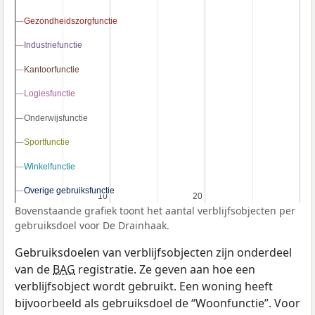
Gezondheidszorgfunctie
Gezondheidszorgfunctie
Industriefunctie
Industriefunctie
Kantoorfunctie
Kantoorfunctie
Logiesfunctie
Logiesfunctie
Onderwijsfunctie
Onderwijsfunctie
Sportfunctie
Sportfunctie
Winkelfunctie
Winkelfunctie
Overige gebruiksfunctie
Overige gebruiksfunctie
10
10
20
20
Bovenstaande grafiek toont het aantal verblijfsobjecten per
gebruiksdoel voor De Drainhaak.
Gebruiksdoelen van verblijfsobjecten zijn onderdeel
van de
BAG
registratie. Ze geven aan hoe een
verblijfsobject wordt gebruikt. Een woning heeft
bijvoorbeeld als gebruiksdoel de “Woonfunctie”. Voor