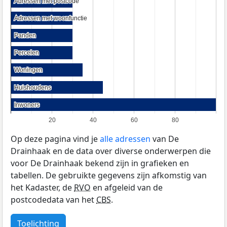
Adressen met postcode
Adressen met postcode
Adressen met woonfunctie
Adressen met woonfunctie
Panden
Panden
Percelen
Percelen
Woningen
Woningen
Huishoudens
Huishoudens
Inwoners
Inwoners
20
40
60
80
Op deze pagina vind je
alle adressen
van De
Drainhaak en de data over diverse onderwerpen die
voor De Drainhaak bekend zijn in grafieken en
tabellen. De gebruikte gegevens zijn afkomstig van
het Kadaster, de
RVO
en afgeleid van de
postcodedata van het
CBS
.
Toelichting