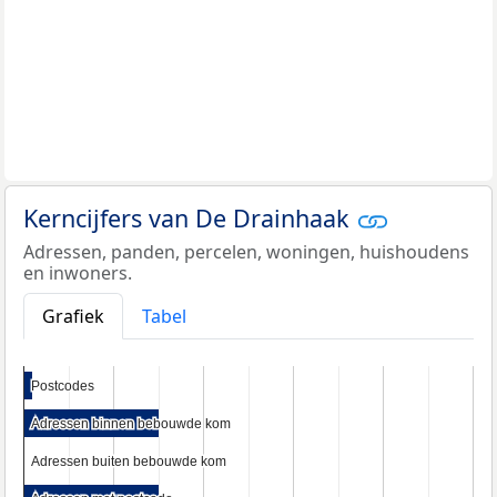
Kerncijfers van De Drainhaak
Adressen, panden, percelen, woningen, huishoudens
en inwoners.
Grafiek
Tabel
Postcodes
Postcodes
Adressen binnen bebouwde kom
Adressen binnen bebouwde kom
Adressen buiten bebouwde kom
Adressen buiten bebouwde kom